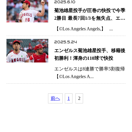
2025.6.10
菊池雄星投手が圧巻の快投で今季
2勝目 最長7回1/3を無失点、エン
ゼルス勝利に導く
【©️Los Angeles Angels,】 ...
2025.5.24
エンゼルス菊池雄星投手、移籍後
初勝利！渾身の110球で快投
エンゼルスは8連勝で勝率5割復帰
【©️Los Angeles A...
前へ
1
2