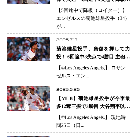
防御率は3.23に
【5回途中で降板（ロイター）】
エンゼルスの菊池雄星投手（34）
が...
2025.7.13
菊池雄星投手、負傷を押して力
投！ 6回途中3失点で4勝目 主砲ト
ラウトが4打点と躍動、エンゼル
【©️Los Angeles Angels,】 ロサン
スが連勝
ゼルス・エン...
2025.6.26
【MLB】菊池雄星投手が今季最
多12奪三振で3勝目 大谷翔平以来
の快挙、エ軍は3連勝で5割復帰
【©️Los Angeles Angels,】 現地時
間25日（日...