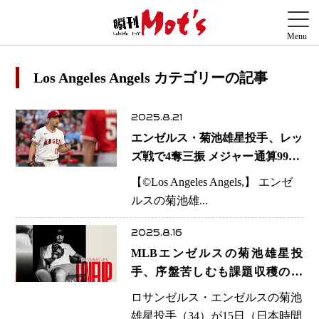
Los Angeles Angels カテゴリーの記事
2025.8.21
エンゼルス・菊池雄星投手、レッ
ズ戦で4奪三振 メジャー通算990K
到達、日本人歴代5位に躍進
【©️Los Angeles Angels,】 エンゼ
ルスの菊池雄...
2025.8.16
MLBエンゼルスの菊池雄星投
手、序盤苦しむも課題収穫の登
板 次回への修正に意欲
ロサンゼルス・エンゼルスの菊池
雄星投手（34）が15日（日本時間