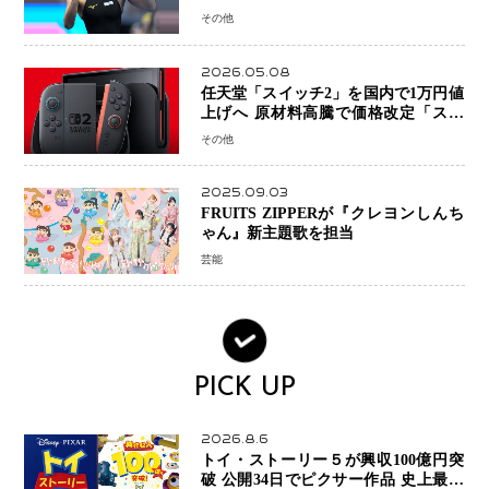
糧に、28年ロサンゼルス五輪へ再始動
その他
2026.05.08
任天堂「スイッチ2」を国内で1万円値
上げへ 原材料高騰で価格改定「スイ
ッチオンライン」も引き上げ
その他
2025.09.03
FRUITS ZIPPERが『クレヨンしんち
ゃん』新主題歌を担当
芸能
PICK UP
2026.8.6
トイ・ストーリー５が興収100億円突
破 公開34日でピクサー作品 史上最速