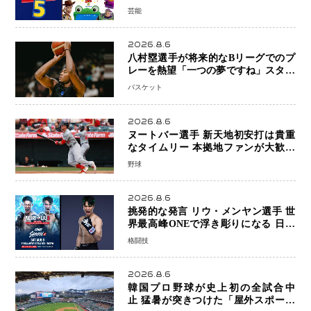
日本歴代シリーズ最高更新も目前
芸能
2026.8.6
八村塁選手が将来的なBリーグでのプ
レーを熱望「一つの夢ですね」スター
帰還がリーグ価値を押し上げる可能性
バスケット
2026.8.6
ヌートバー選手 新天地初安打は貴重
なタイムリー 本拠地ファンが大歓声
笑顔で歓喜
野球
2026.8.6
挑発的な発言 リウ・メンヤン選手 世
界最高峰ONEで浮き彫りになる 日本
キックボクシングが直面する“技術
格闘技
戦”の現在地
2026.8.6
韓国プロ野球が史上初の全試合中
止 猛暑が突きつけた「屋外スポーツ