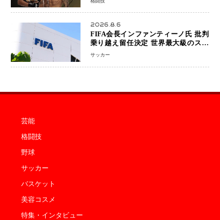
格闘技
中のファンが熱狂 マネル・ケイプの
王座挑戦は再び遠のく
2026.8.6
FIFA会長インファンティーノ氏 批判
乗り越え留任決定 世界最大級のスポ
ーツ組織を支える「権威」は揺るがず
サッカー
・・・謝罪と改革姿勢
芸能
格闘技
野球
サッカー
バスケット
美容コスメ
特集・インタビュー