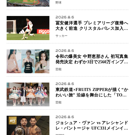
の限界」 日本発のドーム型施設時代
野球
へ
2026.8.6
冨安健洋選手 プレミアリーグ復帰へ
大きく前進 クリスタルパレス加入目
前 メディカルチェックも通過
サッカー
2026.8.6
令和の爆美女 中野恵那さん 初写真集
発売決定 わずか3日で2560万インプレ
ッションを記録した話題の美貌を凝縮
芸能
2026.8.6
東武鉄道×FRUITS ZIPPERが描く“か
わいい旅” 沿線を舞台にした「TOBU
KAWAII PROJECT」が開幕
芸能
2026.8.6
ジョシュア・ヴァン vs アレシャンド
レ・パントージャ UFC331メインイベ
ントで再戦決定 「完全決着」に世界