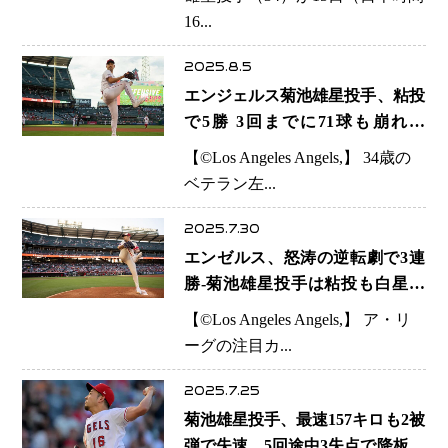
16...
2025.8.5
エンジェルス菊池雄星投手、粘投
で5勝 3回までに71球も崩れず
「ゼロで抑えることが大事」
【©️Los Angeles Angels,】 34歳の
ベテラン左...
2025.7.30
エンゼルス、怒涛の逆転劇で3連
勝-菊池雄星投手は粘投も白星な
らず 死球めぐり一触即発の場面
【©️Los Angeles Angels,】 ア・リ
も
ーグの注目カ...
2025.7.25
菊池雄星投手、最速157キロも2被
弾で失速 5回途中3失点で降板、