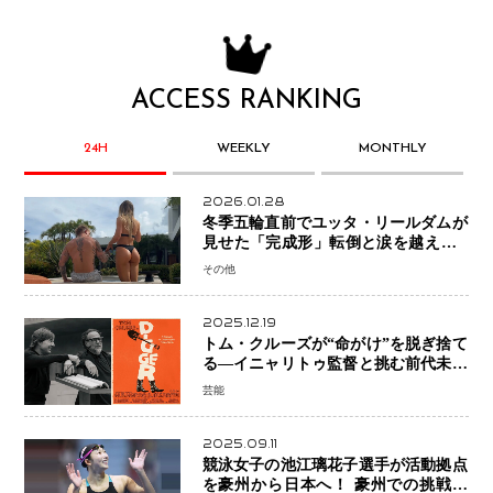
ACCESS RANKING
24H
WEEKLY
MONTHLY
2026.01.28
冬季五輪直前でユッタ・リールダムが
見せた「完成形」転倒と涙を越えて─
ミラノで金を狙うオランダ女王の現在
その他
地
2025.12.19
トム・クルーズが“命がけ”を脱ぎ捨て
る―イニャリトゥ監督と挑む前代未聞
の大惨事コメディ「DIGGER ディガ
芸能
ー」始動
2025.09.11
競泳女子の池江璃花子選手が活動拠点
を豪州から日本へ！ 豪州での挑戦を