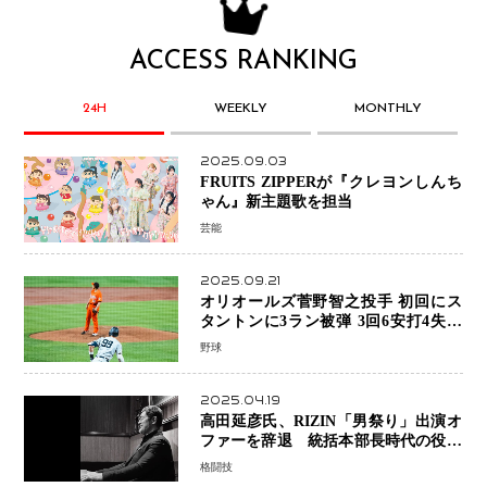
ACCESS RANKING
24H
WEEKLY
MONTHLY
2025.09.03
FRUITS ZIPPERが『クレヨンしんち
ゃん』新主題歌を担当
芸能
2025.09.21
オリオールズ菅野智之投手 初回にス
タントンに3ラン被弾 3回6安打4失点
で降板
野球
2025.04.19
高田延彦氏、RIZIN「男祭り」出演オ
ファーを辞退 統括本部長時代の役目
「すでに終えています」と明言
格闘技