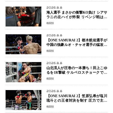
ーで完全決着
2026.8.8
海人選手 まさかの衝撃KO負け シアサ
ラニの左ハイが炸裂 リベンジ戦は一
瞬で決着
格闘技
2026.8.8
【ONE SAMURAI 2】都木航佑選手が
中国の強豪ルオ・チャオ選手の猛攻を
受けながらも的確な攻撃で応戦 最後
格闘技
まで打ち合うも判定でチャオに軍配
2026.8.8
山北渓人が圧巻の一本勝ち！田上こゆ
るを1R撃破 ケルベロスチョークで存
在感を示す
格闘技
2026.8.8
【ONE SAMURAI 2】笠原弘希が塩川
琉斗との王者対決を制す 圧力で主導
権を握り判定勝利
格闘技