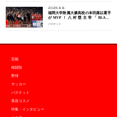
2026.8.8
福岡大学附属大濠高校の本田蕗以選手
がMVP！八村塁主宰「BLACK
SAMURAI SUMMIT 2026」で存在
バスケット
感 NBAへの夢へ大きな一歩「自信に
なった」
芸能
格闘技
野球
サッカー
バスケット
美容コスメ
特集・インタビュー