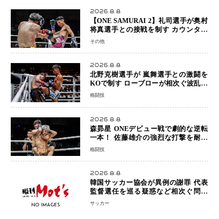
2026.8.8
【ONE SAMURAI 2】礼司選手が奥村
将真選手との接戦を制す カウンター
と正確な打撃で判定勝利
その他
2026.8.8
北野克樹選手が 嵐舞選手との激闘を
KOで制す ローブローが相次ぐ波乱の
展開…涙の勝利「生まれてくる娘のた
格闘技
めに750万円を使いたい」
2026.8.8
森昴星 ONEデビュー戦で劇的な逆転
一本！ 佐藤雄介の強烈な打撃を耐え
抜き、リアネイキッドチョークで勝利
格闘技
2026.8.8
韓国サッカー協会が異例の謝罪 代表
監督選任を巡る疑惑など相次ぐ問題
「組織の刷新」誓う
サッカー