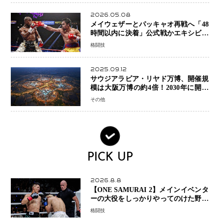
2026.05.08
メイウェザーとパッキャオ再戦へ「48
時間以内に決着」公式戦かエキシビシ
ョンか混迷続く
格闘技
2025.09.12
サウジアラビア・リヤド万博、開催規
模は大阪万博の約4倍！2030年に開幕
予定
その他
PICK UP
2026.8.8
【ONE SAMURAI 2】メインイベンタ
ーの大役をしっかりやってのけた野杁
正明が衝撃のリベンジ！ リウ・メン
格闘技
ヤンを1R・2分59秒KO、左カウンタ