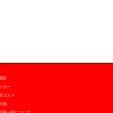
闘技
ッカー
容コスメ
の他
須基一朗について