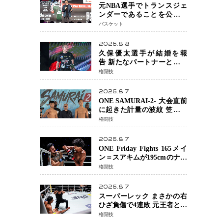
じています」
元NBA選手でトランスジェ
ンダーであることを公にし
ているエネス・カンターが
バスケット
WNBAドラフト参戦を表明
「参加資格を満たしてい
2026.8.8
る」異例の挑戦、その背景
久保優太選手が結婚を報
に女子スポーツを巡る議論
告 新たなパートナーと歩む
「集大成の一年」競技生活
格闘技
を支える存在に感謝
2026.8.7
ONE SAMURAI-2- 大会直前
に起きた計量の波紋 笠原弘
希ら注目ファイターは契約
格闘技
体重で決戦へ、山本歩夢と
平山諒選手戦は中止に
2026.8.7
ONE Friday Fights 165メイ
ン＝スアキムが195cmのナビ
ル・アナンからダウン奪
格闘技
取！猛反撃を耐え抜き判定
勝利、8連勝を達成
2026.8.7
スーパーレック まさかの右
ひざ負傷で4連敗 元王者とし
て異例の苦境…「アクシデ
格闘技