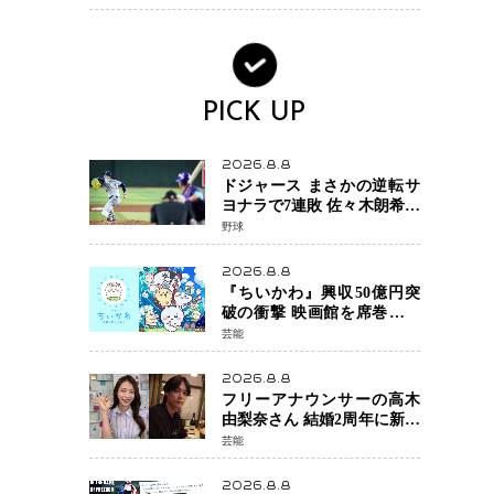
PICK UP
2026.8.8
ドジャース まさかの逆転サ
ヨナラで7連敗 佐々木朗希投
手が6回2失点の力投も勝利
野球
届かず、大谷翔平は好機で
悔しい併殺打
2026.8.8
『ちいかわ』興収50億円突
破の衝撃 映画館を席巻する
「日本発コンテンツ」の強
芸能
さ スパイダーマン、モア
ナら世界級作品と並ぶ存在
2026.8.8
感
フリーアナウンサーの高木
由梨奈さん 結婚2周年に新た
な家族を迎える喜びを報
芸能
告 夫・岸田タツヤさんと
連名「夫婦ともに幸せに感
2026.8.8