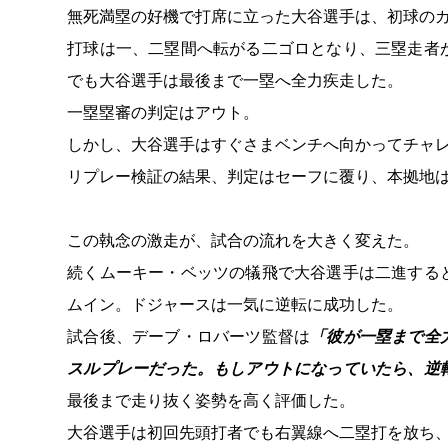
無死満塁の好機で打席に立った大谷選手は、初球の
打球は一、二塁間へ転がる二ゴロとなり、三塁走者
でも大谷選手は最後まで一塁へ全力疾走した。
一塁塁審の判定はアウト。
しかし、大谷選手はすぐさまベンチへ向かってチャ
リプレー検証の結果、判定はセーフに覆り、本拠地
この執念の激走が、試合の流れを大きく変えた。
続くムーキー・ベッツの犠飛で大谷選手は二進する
ムイン。ドジャースは一気に逆転に成功した。
試合後、デーブ・ロバーツ監督は
「彼が一塁まで全
スルプレーだった。もしアウトになっていたら、逆
最後まで走り抜く姿勢を高く評価した。
大谷選手は初回先頭打者でも右翼線へ二塁打を放ち