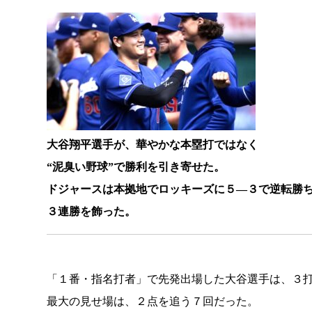
大谷翔平選手が、華やかな本塁打ではなく
“泥臭い野球”で勝利を引き寄せた。
ドジャースは本拠地でロッキーズに５―３で逆転勝
３連勝を飾った。
「１番・指名打者」で先発出場した大谷選手は、３
最大の見せ場は、２点を追う７回だった。