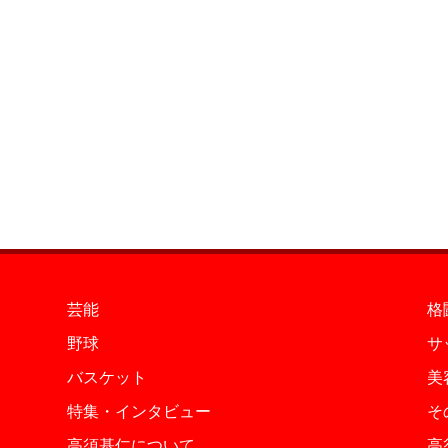
芸能
格
野球
サ
バスケット
美
特集・インタビュー
そ
高須基仁について
高