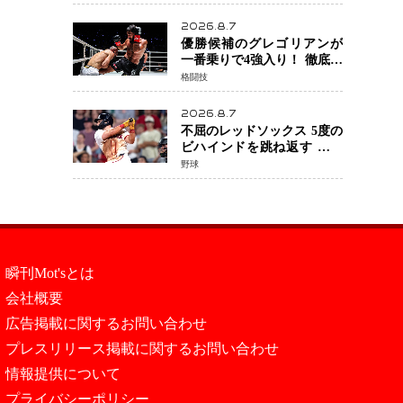
ント」でも消えない危険信
号
2026.8.7
優勝候補のグレゴリアンが
一番乗りで4強入り！ 徹底し
たローキックでウスビャン
格闘技
を攻略、判定勝利
2026.8.7
不屈のレッドソックス 5度の
ビハインドを跳ね返す 延長
13回サヨナラ勝ち 吉田正尚
野球
選手も2安打1打点で貢献 4得
点以上は驚異の28連勝
瞬刊Mot'sとは
会社概要
広告掲載に関するお問い合わせ
プレスリリース掲載に関するお問い合わせ
情報提供について
プライバシーポリシー