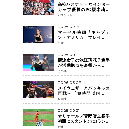
高校バスケット ウインター
カップ優勝のPG榎木璃旺
（えのき・りお）がプロの
バスケット
現場へ―。
2025.02.18
マーベル映画『キャプテ
ン・アメリカ：ブレイブ・
ニュー・ワールド』 新ブラ
芸能
ック・ウィドウ役のシラ・
ハースとは！？
2025.09.11
競泳女子の池江璃花子選手
が活動拠点を豪州から日本
へ！ 豪州での挑戦を糧に、
その他
28年ロサンゼルス五輪へ再
始動
2026.05.08
メイウェザーとパッキャオ
再戦へ「48時間以内に決
着」公式戦かエキシビショ
格闘技
ンか混迷続く
2025.09.21
オリオールズ菅野智之投手
初回にスタントンに3ラン被
弾 3回6安打4失点で降板
野球