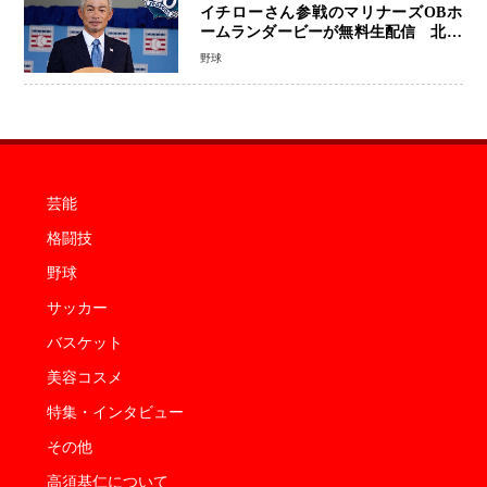
イチローさん参戦のマリナーズOBホ
ームランダービーが無料生配信 北米
ならではの“魅せる興行”に世界が注目
野球
芸能
格闘技
野球
サッカー
バスケット
美容コスメ
特集・インタビュー
その他
高須基仁について