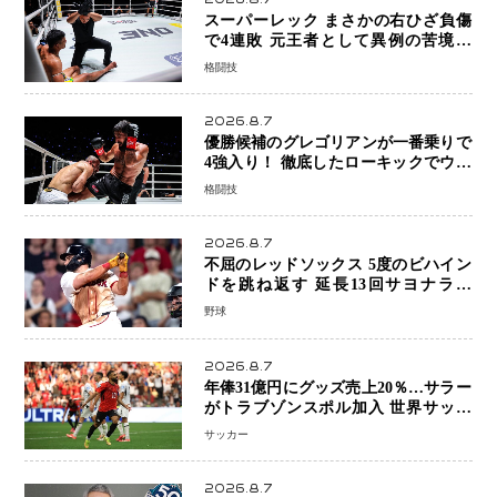
スーパーレック まさかの右ひざ負傷
で4連敗 元王者として異例の苦境…
「アクシデント」でも消えない危険信
格闘技
号
2026.8.7
優勝候補のグレゴリアンが一番乗りで
4強入り！ 徹底したローキックでウス
ビャンを攻略、判定勝利
格闘技
2026.8.7
不屈のレッドソックス 5度のビハイン
ドを跳ね返す 延長13回サヨナラ勝
ち 吉田正尚選手も2安打1打点で貢献 4
野球
得点以上は驚異の28連勝
2026.8.7
年俸31億円にグッズ売上20％…サラー
がトラブゾンスポル加入 世界サッカ
ーは「五大リーグ一強」から新時代へ
サッカー
2026.8.7