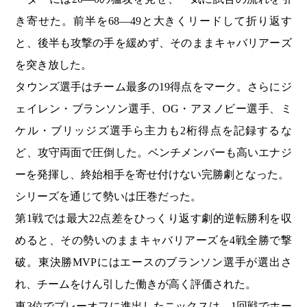
き寄せた。前半を68―49と大きくリードして折り返す
と、後半も攻撃の手を緩めず、そのままキャバリアーズ
を突き放した。
タウンズ選手はチーム最多の19得点をマーク。さらにジ
ェイレン・ブランソン選手、OG・アヌノビー選手、ミ
ケル・ブリッジズ選手ら主力も2桁得点を記録するな
ど、攻守両面で圧倒した。ベンチメンバーも高いエナジ
ーを発揮し、終始相手を寄せ付けない完勝劇となった。
シリーズを通じて勢いは圧巻だった。
第1戦では最大22点差をひっくり返す劇的逆転勝利を収
めると、その勢いのままキャバリアーズを4戦全勝で撃
破。東決勝MVPにはエースのブランソン選手が選出さ
れ、チームをけん引した働きが高く評価された。
東3位でプレーオフに進出したニックスは、1回戦でホー