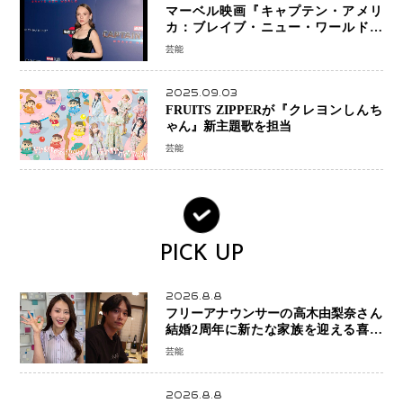
マーベル映画『キャプテン・アメリ
カ：ブレイブ・ニュー・ワールド』
新ブラック・ウィドウ役のシラ・ハー
芸能
スとは！？
2025.09.03
FRUITS ZIPPERが『クレヨンしんち
ゃん』新主題歌を担当
芸能
PICK UP
2026.8.8
フリーアナウンサーの高木由梨奈さん
結婚2周年に新たな家族を迎える喜び
を報告 夫・岸田タツヤさんと連名
芸能
「夫婦ともに幸せに感じています」
2026.8.8