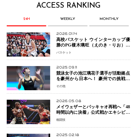
ACCESS RANKING
24H
WEEKLY
MONTHLY
2026.01.14
高校バスケット ウインターカップ優
勝のPG榎木璃旺（えのき・りお）が
プロの現場へ―。
バスケット
2025.09.11
競泳女子の池江璃花子選手が活動拠点
を豪州から日本へ！ 豪州での挑戦を
糧に、28年ロサンゼルス五輪へ再始動
その他
2026.05.08
メイウェザーとパッキャオ再戦へ「48
時間以内に決着」公式戦かエキシビシ
ョンか混迷続く
格闘技
2025.02.18