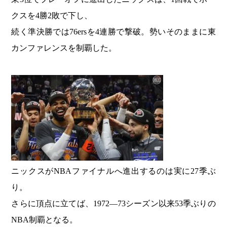
クスを4勝2敗で下し、
続く準決勝では76ersを4連勝で撃破。勢いそのままに東
カンファレンスを制覇した。
ニックスがNBAファイナルへ進出するのは実に27季ぶ
り。
さらに頂点に立てば、1972―73シーズン以来53季ぶりの
NBA制覇となる。