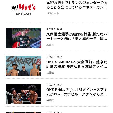
元NBA選手でトランスジェンダーであ
ることを公にしているエネス・カンタ
ーがWNBAドラフト参戦を表明「参加
バスケット
資格を満たしている」異例の挑戦、そ
の背景に女子スポーツを巡る議論
2026.8.8
久保優太選手が結婚を報告 新たなパ
ートナーと歩む「集大成の一年」競技
生活を支える存在に感謝
格闘技
2026.8.7
ONE SAMURAI-2- 大会直前に起きた
計量の波紋 笠原弘希ら注目ファイタ
ーは契約体重で決戦へ、山本歩夢と平
格闘技
山諒選手戦は中止に
2026.8.7
ONE Friday Fights 165メイン＝スアキ
ムが195cmのナビル・アナンからダウ
ン奪取！猛反撃を耐え抜き判定勝利、
格闘技
8連勝を達成
2026.8.7