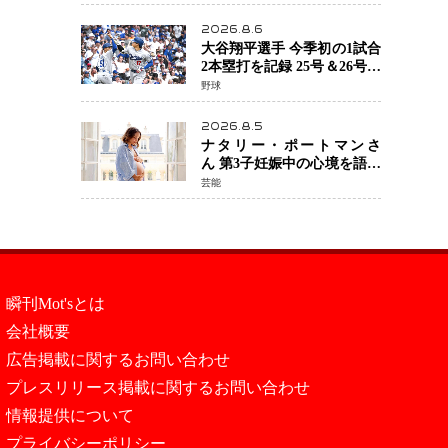
2026.8.6
大谷翔平選手 今季初の1試合
2本塁打を記録 25号＆26号の
猛打賞もドジャースは今季
野球
ワーストの6連敗
2026.8.5
ナタリー・ポートマンさ
ん 第3子妊娠中の心境を語る
「嗅覚がとても敏感に」マ
芸能
タニティフォトも公開
瞬刊Mot'sとは
会社概要
広告掲載に関するお問い合わせ
プレスリリース掲載に関するお問い合わせ
情報提供について
プライバシーポリシー