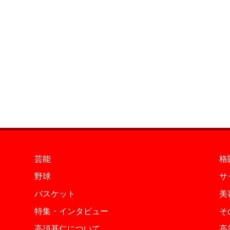
芸能
格
野球
サ
バスケット
美
特集・インタビュー
そ
高須基仁について
高