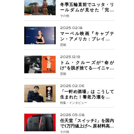
冬季五輪直前でユッタ・リ
ールダムが見せた「完成
形」転倒と涙を越えて─ミラ
その他
ノで金を狙うオランダ女王
の現在地
2025.02.18
マーベル映画『キャプテ
ン・アメリカ：ブレイブ・
ニュー・ワールド』 新ブラ
芸能
ック・ウィドウ役のシラ・
ハースとは！？
2025.12.19
トム・クルーズが“命が
け”を脱ぎ捨てる―イニャリ
トゥ監督と挑む前代未聞の
芸能
大惨事コメディ「DIGGER
ディガー」始動
2026.02.06
「一軒め酒場」は こうして
生まれた！養老乃瀧を再定
義し、ファンビジネスへ─養
特集・インタビュー
老乃瀧100％子会社・
FanPlaceCreate代表・谷酒氏
2026.05.08
が語る“地道な再発明”の経
任天堂「スイッチ2」を国内
営哲学
で1万円値上げへ 原材料高騰
で価格改定「スイッチオン
その他