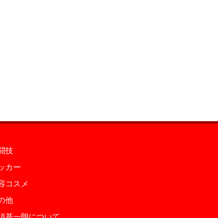
闘技
ッカー
容コスメ
の他
須基一朗について