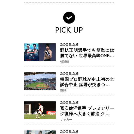
ライン」も引き上げ
PICK UP
2026.8.6
野杁正明選手でも簡単には
勝てない 世界最高峰ONEで
浮き彫りになる 日本キック
格闘技
ボクシングが直面する“技術
戦”の現在地
2026.8.6
韓国プロ野球が史上初の全
試合中止 猛暑が突きつけた
「屋外スポーツの限界」 日
野球
本発のドーム型施設時代へ
2026.8.6
冨安健洋選手 プレミアリー
グ復帰へ大きく前進 クリス
タルパレス加入目前 メディ
サッカー
カルチェックも通過
2026.8.6