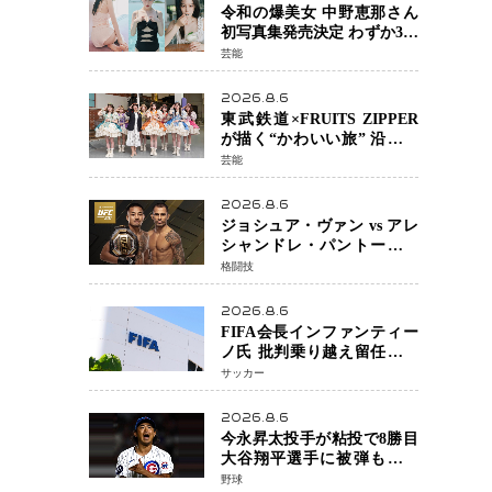
令和の爆美女 中野恵那さん
初写真集発売決定 わずか3日
で2560万インプレッション
芸能
を記録した話題の美貌を凝
縮
2026.8.6
東武鉄道×FRUITS ZIPPER
が描く“かわいい旅” 沿線を
舞台にした「TOBU KAWAII
芸能
PROJECT」が開幕
2026.8.6
ジョシュア・ヴァン vs アレ
シャンドレ・パントージャ
UFC331メインイベントで再
格闘技
戦決定 「完全決着」に世
界中のファンが熱狂 マネ
2026.8.6
ル・ケイプの王座挑戦は再
FIFA会長インファンティー
び遠のく
ノ氏 批判乗り越え留任決定
世界最大級のスポーツ組織
サッカー
を支える「権威」は揺るが
ず ・・・謝罪と改革姿勢
2026.8.6
今永昇太投手が粘投で8勝目
大谷翔平選手に被弾も「穴
がない打者」と脱帽
野球