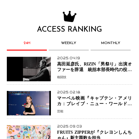
ACCESS RANKING
24H
WEEKLY
MONTHLY
2025.04.19
高田延彦氏、RIZIN「男祭り」出演オ
ファーを辞退 統括本部長時代の役目
「すでに終えています」と明言
格闘技
2025.02.18
マーベル映画『キャプテン・アメリ
カ：ブレイブ・ニュー・ワールド』
新ブラック・ウィドウ役のシラ・ハー
芸能
スとは！？
2025.09.03
FRUITS ZIPPERが『クレヨンしんち
ゃん』新主題歌を担当