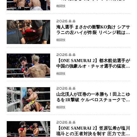
正明が衝撃のリベンジ！ リウ・メン
格闘技
ヤンを1R・2分59秒KO、左カウンタ
ーで完全決着
2026.8.8
海人選手 まさかの衝撃KO負け シアサ
ラニの左ハイが炸裂 リベンジ戦は一
瞬で決着
格闘技
2026.8.8
【ONE SAMURAI 2】都木航佑選手が
中国の強豪ルオ・チャオ選手の猛攻を
受けながらも的確な攻撃で応戦 最後
格闘技
まで打ち合うも判定でチャオに軍配
2026.8.8
山北渓人が圧巻の一本勝ち！田上こゆ
るを1R撃破 ケルベロスチョークで存
在感を示す
格闘技
2026.8.8
【ONE SAMURAI 2】笠原弘希が塩川
琉斗との王者対決を制す 圧力で主導