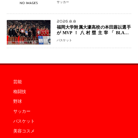
「組織の刷新」誓う
サッカー
2026.8.8
福岡大学附属大濠高校の本田蕗以選手
がMVP！八村塁主宰「BLACK
SAMURAI SUMMIT 2026」で存在
バスケット
感 NBAへの夢へ大きな一歩「自信に
なった」
芸能
格闘技
野球
サッカー
バスケット
美容コスメ