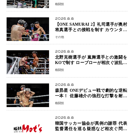
権を握り判定勝利
格闘技
2026.8.8
【ONE SAMURAI 2】礼司選手が奥村
将真選手との接戦を制す カウンター
と正確な打撃で判定勝利
その他
2026.8.8
北野克樹選手が 嵐舞選手との激闘を
KOで制す ローブローが相次ぐ波乱の
展開…涙の勝利「生まれてくる娘のた
格闘技
めに750万円を使いたい」
2026.8.8
森昴星 ONEデビュー戦で劇的な逆転
一本！ 佐藤雄介の強烈な打撃を耐え
抜き、リアネイキッドチョークで勝利
格闘技
2026.8.8
韓国サッカー協会が異例の謝罪 代表
監督選任を巡る疑惑など相次ぐ問題