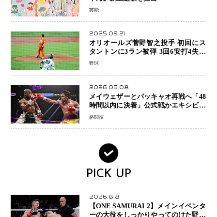
芸能
2025.09.21
オリオールズ菅野智之投手 初回にス
タントンに3ラン被弾 3回6安打4失点
で降板
野球
2026.05.08
メイウェザーとパッキャオ再戦へ「48
時間以内に決着」公式戦かエキシビシ
ョンか混迷続く
格闘技
PICK UP
2026.8.8
【ONE SAMURAI 2】メインイベンタ
ーの大役をしっかりやってのけた野杁