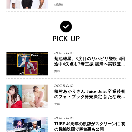
格闘技
PICK UP
2026.8.10
菊池雄星、3度目のリハビリ登板 4回
途中4失点も7奪三振 復帰へ実戦登板
を重ねる
野球
2026.8.10
植村あかりさん Juice=Juice卒業後初
のフォトブック発売決定 新たな表現
者としての“今”を凝縮
芸能
2026.8.10
TUBE 40周年の軌跡がスクリーンに 初
の長編映画で舞台裏も公開