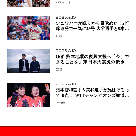
な一歩、八村塁選手との共闘にも期待
バスケット
2026.8.10
シュワバーが眠りから目覚めた！2打
席連発で一気に35号 大谷選手と9本差
に 本塁打王争いで単独トップ浮上
野球
2026.8.10
ゆず 熊本地震の復興支援へ「今、で
きることを」東日本大震災の伝承歌
「幾重」ライブ音源を配信、収益を全
芸能
額寄付
2026.8.10
張本智和選手＆美和選手が兄妹そろっ
て頂点！ WTTチャンピオンズ横浜で
史上初の快挙 2人で約1264万円の優
その他
勝賞金