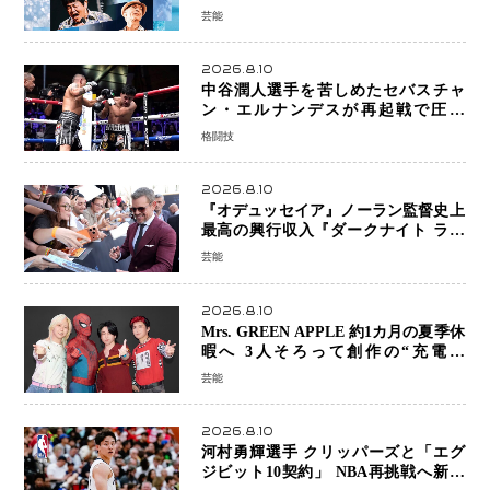
芸能
2026.8.10
中谷潤人選手を苦しめたセバスチャ
ン・エルナンデスが再起戦で圧巻
KO 2回で相手を沈める…次戦は亀田
格闘技
京之介
2026.8.10
『オデュッセイア』ノーラン監督史上
最高の興行収入『ダークナイト ライ
ジング』超え、世界で11億ドル突破
芸能
2026.8.10
Mrs. GREEN APPLE 約1カ月の夏季休
暇へ 3人そろって創作の“充電期
間”「自分らしいインプットを」
芸能
2026.8.10
河村勇輝選手 クリッパーズと「エグ
ジビット10契約」 NBA再挑戦へ新た