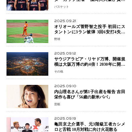
V！ 東山は“背番号継承”で新たな物語
バスケット
を刻む
2025.09.21
オリオールズ菅野智之投手 初回にス
タントンに3ラン被弾 3回6安打4失点
で降板
野球
2025.09.12
サウジアラビア・リヤド万博、開催規
模は大阪万博の約4倍！2030年に開幕
予定
その他
2025.09.10
内山理名さんが第1子出産を報告 吉田
栄作も喜び「56歳の新米パパ」
芸能
2025.09.19
亀田京之介選手、元3階級王者カシメ
ロと舌戦 10月対戦に向け火花散る