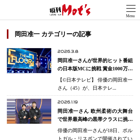
岡田准一 カテゴリーの記事
2026.3.8
岡田准一さんが世界的ヒット番組
の日本版MCに挑戦 賞金1000万円
を懸けた“1対1の知略バトル”
【©️日本テレビ】 俳優の岡田准一
さん（45）が、日本テレ...
2026.1.19
岡田准一さん 欧州柔術の大舞台
で世界最高峰の黒帯クラスに挑戦
初戦敗退も「ヒリヒリする時間を
俳優の岡田准一さんが18日、ポル
楽しめた」
トガル・リスボンで開催されてい