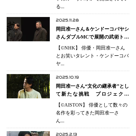
る...
2025.11.28
岡田准一さん＆ケンドーコバヤシ
さんダブルMCで展開の武術トー
クバラエティ『明鏡止水』新シリ
【©️NHK】 俳優・岡田准一さん
ーズ放送決定
とお笑いタレント・ケンドーコバ
ヤ...
2025.10.19
岡田准一さん“文化の継承者”とし
て新たな挑戦 プロジェクト
「MILEZ」始動 日本の伝統を
【©️AISTON】 俳優として数々の
未来へ、世界へ
名作を彩ってきた岡田准一さ
ん...
2025.2.13