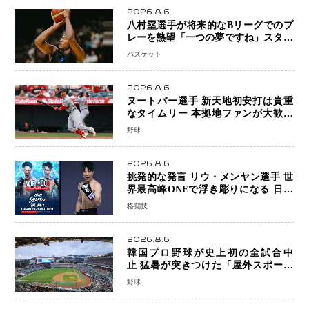
2026.8.6
八村塁選手が将来的なBリーグでのプ
レーを熱望「一つの夢ですね」スター
帰還がリーグ価値を押し上げる可能性
バスケット
2026.8.6
ヌートバー選手 新天地初安打は貴重
なタイムリー 本拠地ファンが大歓声
笑顔で歓喜
野球
2026.8.6
挑発的な発言 リウ・メンヤン選手 世
界最高峰ONEで浮き彫りになる 日本
キックボクシングが直面する“技術
格闘技
戦”の現在地
2026.8.6
韓国プロ野球が史上初の全試合中
止 猛暑が突きつけた「屋外スポーツ
の限界」 日本発のドーム型施設時代
野球
へ