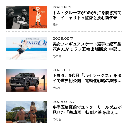
2025.12.19
トム・クルーズが“命がけ”を脱ぎ捨て
る―イニャリトゥ監督と挑む前代未聞
の大惨事コメディ「DIGGER ディガ
芸能
ー」始動
2025.09.17
美女フィギュアスケート選手の紀平梨
花さんがミラノ五輪出場断念 中部選
手権欠場を発表「安全最優先の判断」
その他
2025.11.10
トヨタ、9代目「ハイラックス」をタ
イで世界初公開 電動化戦略の象徴と
なるBEVモデルを初設定
その他
2026.01.28
冬季五輪直前でユッタ・リールダムが
見せた「完成形」転倒と涙を越えて─
ミラノで金を狙うオランダ女王の現在
その他
地