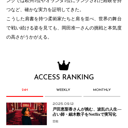
ングでは欧州1位やオランダ1位にランクされた経験を持
つなど、確かな実力を証明してきた。
こうした肩書を持つ柔術家たちと肩を並べ、世界の舞台
で戦い続ける姿を見ても、岡田准一さんの挑戦と本気度
の高さがうかがえる。
ACCESS RANKING
24H
WEEKLY
MONTHLY
2025.09.12
戸田恵梨香さんが挑む、波乱の人生―
占い師・細木数子をNetflixで実写化
芸能