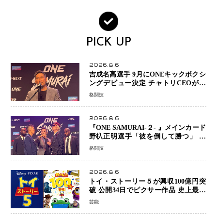
PICK UP
2026.8.6
吉成名高選手 9月にONEキックボクシ
ングデビュー決定 チャトリCEOがサ
プライズ発表 2カ月連続参戦へ
格闘技
2026.8.6
『ONE SAMURAI-２- 』メインカード
野杁正明選手「彼を倒して勝つ」 リ
ウ・メンヤンとの因縁に決着へ 再起
格闘技
を懸けたONEフェザー級トーナメント
初戦
2026.8.6
トイ・ストーリー５が興収100億円突
破 公開34日でピクサー作品 史上最速
日本歴代シリーズ最高更新も目前
芸能