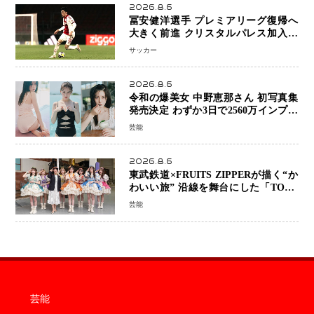
2026.8.6
冨安健洋選手 プレミアリーグ復帰へ
大きく前進 クリスタルパレス加入目
前 メディカルチェックも通過
サッカー
2026.8.6
令和の爆美女 中野恵那さん 初写真集
発売決定 わずか3日で2560万インプレ
ッションを記録した話題の美貌を凝縮
芸能
2026.8.6
東武鉄道×FRUITS ZIPPERが描く“か
わいい旅” 沿線を舞台にした「TOBU
KAWAII PROJECT」が開幕
芸能
芸能