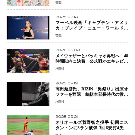
芸能
2025.02.18
マーベル映画『キャプテン・アメリ
カ：ブレイブ・ニュー・ワールド』
新ブラック・ウィドウ役のシラ・ハー
芸能
スとは！？
2026.05.08
メイウェザーとパッキャオ再戦へ「48
時間以内に決着」公式戦かエキシビシ
ョンか混迷続く
格闘技
2025.04.19
高田延彦氏、RIZIN「男祭り」出演オ
ファーを辞退 統括本部長時代の役目
「すでに終えています」と明言
格闘技
2025.09.21
オリオールズ菅野智之投手 初回にス
タントンに3ラン被弾 3回6安打4失点
で降板