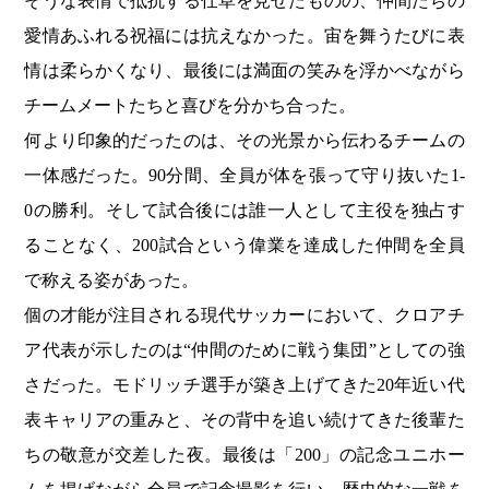
そうな表情で抵抗する仕草を見せたものの、仲間たちの
愛情あふれる祝福には抗えなかった。宙を舞うたびに表
情は柔らかくなり、最後には満面の笑みを浮かべながら
チームメートたちと喜びを分かち合った。
何より印象的だったのは、その光景から伝わるチームの
一体感だった。90分間、全員が体を張って守り抜いた1-
0の勝利。そして試合後には誰一人として主役を独占す
ることなく、200試合という偉業を達成した仲間を全員
で称える姿があった。
個の才能が注目される現代サッカーにおいて、クロアチ
ア代表が示したのは“仲間のために戦う集団”としての強
さだった。モドリッチ選手が築き上げてきた20年近い代
表キャリアの重みと、その背中を追い続けてきた後輩た
ちの敬意が交差した夜。最後は「200」の記念ユニホー