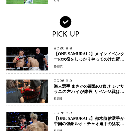
野球
PICK UP
2026.8.8
【ONE SAMURAI 2】メインイベンタ
ーの大役をしっかりやってのけた野杁
正明が衝撃のリベンジ！ リウ・メン
格闘技
ヤンを1R・2分59秒KO、左カウンタ
ーで完全決着
2026.8.8
海人選手 まさかの衝撃KO負け シアサ
ラニの左ハイが炸裂 リベンジ戦は一
瞬で決着
格闘技
2026.8.8
【ONE SAMURAI 2】都木航佑選手が
中国の強豪ルオ・チャオ選手の猛攻を
受けながらも的確な攻撃で応戦 最後
格闘技