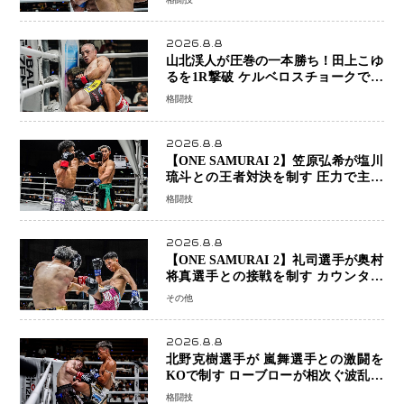
まで打ち合うも判定でチャオに軍配
2026.8.8
山北渓人が圧巻の一本勝ち！田上こゆ
るを1R撃破 ケルベロスチョークで存
在感を示す
格闘技
2026.8.8
【ONE SAMURAI 2】笠原弘希が塩川
琉斗との王者対決を制す 圧力で主導
権を握り判定勝利
格闘技
2026.8.8
【ONE SAMURAI 2】礼司選手が奥村
将真選手との接戦を制す カウンター
と正確な打撃で判定勝利
その他
2026.8.8
北野克樹選手が 嵐舞選手との激闘を
KOで制す ローブローが相次ぐ波乱の
展開…涙の勝利「生まれてくる娘のた
格闘技