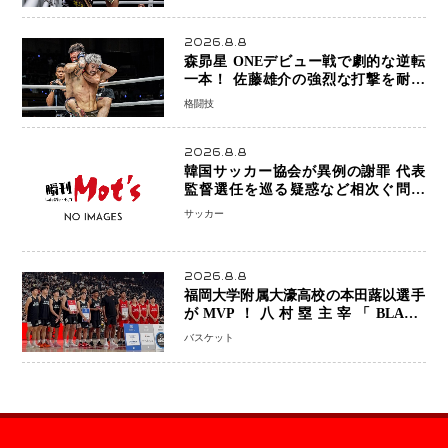
めに750万円を使いたい」
2026.8.8
森昴星 ONEデビュー戦で劇的な逆転
一本！ 佐藤雄介の強烈な打撃を耐え
抜き、リアネイキッドチョークで勝利
格闘技
2026.8.8
韓国サッカー協会が異例の謝罪 代表
監督選任を巡る疑惑など相次ぐ問題
「組織の刷新」誓う
サッカー
2026.8.8
福岡大学附属大濠高校の本田蕗以選手
がMVP！八村塁主宰「BLACK
SAMURAI SUMMIT 2026」で存在
バスケット
感 NBAへの夢へ大きな一歩「自信に
なった」