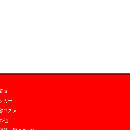
闘技
ッカー
容コスメ
の他