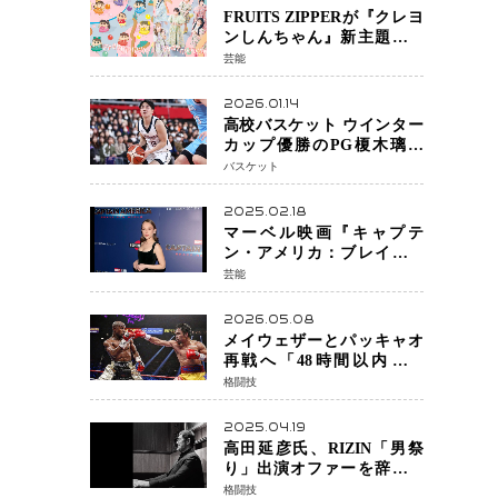
FRUITS ZIPPERが『クレヨ
ンしんちゃん』新主題歌を
担当
芸能
2026.01.14
高校バスケット ウインター
カップ優勝のPG榎木璃旺
（えのき・りお）がプロの
バスケット
現場へ―。
2025.02.18
マーベル映画『キャプテ
ン・アメリカ：ブレイブ・
ニュー・ワールド』 新ブラ
芸能
ック・ウィドウ役のシラ・
ハースとは！？
2026.05.08
メイウェザーとパッキャオ
再戦へ「48時間以内に決
着」公式戦かエキシビショ
格闘技
ンか混迷続く
2025.04.19
高田延彦氏、RIZIN「男祭
り」出演オファーを辞退
統括本部長時代の役目「す
格闘技