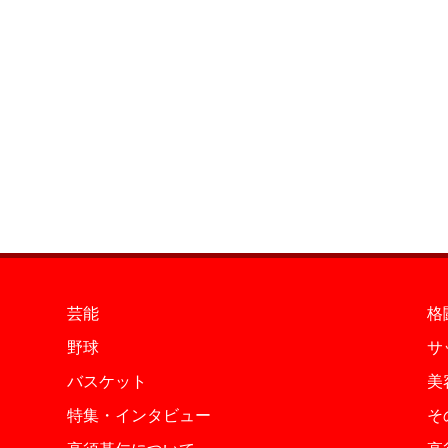
芸能
格
野球
サ
バスケット
美
特集・インタビュー
そ