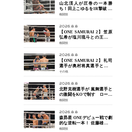
チャオに軍配
山北渓人が圧巻の一本勝
ち！田上こゆるを1R撃破 ケ
ルベロスチョークで存在感
格闘技
を示す
2026.8.8
【ONE SAMURAI 2】笠原
弘希が塩川琉斗との王者対
決を制す 圧力で主導権を握
格闘技
り判定勝利
2026.8.8
【ONE SAMURAI 2】礼司
選手が奥村将真選手との接
戦を制す カウンターと正確
その他
な打撃で判定勝利
2026.8.8
北野克樹選手が 嵐舞選手と
の激闘をKOで制す ローブ
ローが相次ぐ波乱の展開…
格闘技
涙の勝利「生まれてくる娘
のために750万円を使いた
2026.8.8
い」
森昴星 ONEデビュー戦で劇
的な逆転一本！ 佐藤雄介の
強烈な打撃を耐え抜き、リ
格闘技