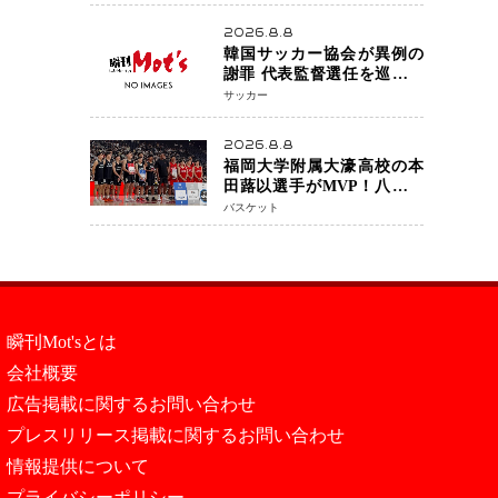
アネイキッドチョークで勝
利
2026.8.8
韓国サッカー協会が異例の
謝罪 代表監督選任を巡る疑
惑など相次ぐ問題「組織の
サッカー
刷新」誓う
2026.8.8
福岡大学附属大濠高校の本
田蕗以選手がMVP！八村塁
主宰「BLACK SAMURAI
バスケット
SUMMIT 2026」で存在感
NBAへの夢へ大きな一歩
「自信になった」
瞬刊Mot'sとは
会社概要
広告掲載に関するお問い合わせ
プレスリリース掲載に関するお問い合わせ
情報提供について
プライバシーポリシー