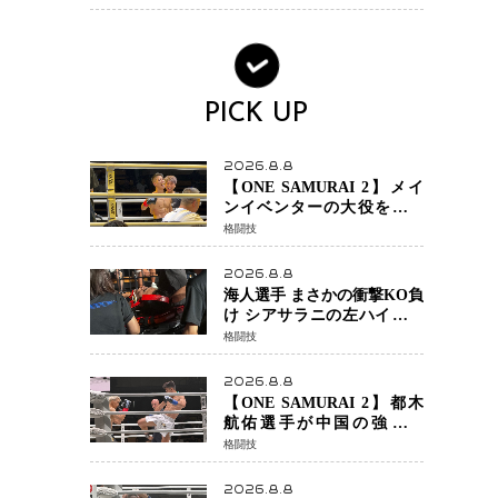
でに終えています」と明言
PICK UP
2026.8.8
【ONE SAMURAI 2】メイ
ンイベンターの大役をしっ
かりやってのけた野杁正明
格闘技
が衝撃のリベンジ！ リ
ウ・メンヤンを1R・2分59秒
2026.8.8
KO、左カウンターで完全決
海人選手 まさかの衝撃KO負
着
け シアサラニの左ハイが炸
裂 リベンジ戦は一瞬で決着
格闘技
2026.8.8
【ONE SAMURAI 2】都木
航佑選手が中国の強豪ル
オ・チャオの猛攻を受けな
格闘技
がらも的確な攻撃で応戦
最後まで打ち合うも判定で
2026.8.8