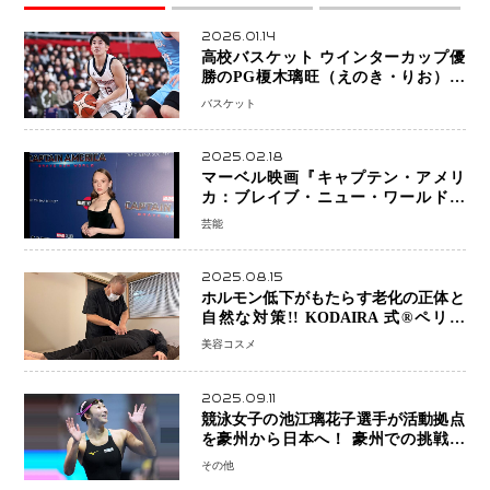
2026.01.14
高校バスケット ウインターカップ優
勝のPG榎木璃旺（えのき・りお）が
プロの現場へ―。
バスケット
2025.02.18
マーベル映画『キャプテン・アメリ
カ：ブレイブ・ニュー・ワールド』
新ブラック・ウィドウ役のシラ・ハー
芸能
スとは！？
2025.08.15
ホルモン低下がもたらす老化の正体と
自然な対策!! KODAIRA 式®ペリネ
（骨盤底筋）ケア
美容コスメ
2025.09.11
競泳女子の池江璃花子選手が活動拠点
を豪州から日本へ！ 豪州での挑戦を
糧に、28年ロサンゼルス五輪へ再始動
その他