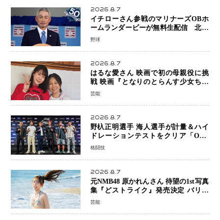
2026.8.7
イチローさん参戦のマリナーズOBホ
ームランダービーが無料生配信 北米
ならではの“魅せる興行”に世界が注目
野球
2026.8.7
はるな愛さん 映画で初の母親役に挑
戦 映画『となりのとらんす少女ちゃ
ん』11月7日公開 未来の自分との対話
芸能
を描く注目作
2026.8.7
野杁正明選手 海人選手が計量＆ハイ
ドレーションテストをクリア「ONE
SAMURAI 2」決戦へ万全の準備整う
格闘技
2026.8.7
元NMB48 原かれんさん 待望の1st写真
集『どストライク』発売決定 バリで
魅せる25歳の新境地
芸能