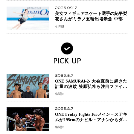
2025.09.17
美女フィギュアスケート選手の紀平梨
花さんがミラノ五輪出場断念 中部選
手権欠場を発表「安全最優先の判断」
その他
PICK UP
2026.8.7
ONE SAMURAI-2- 大会直前に起きた
計量の波紋 笠原弘希ら注目ファイタ
ーは契約体重で決戦へ、山本歩夢と平
格闘技
山諒選手戦は中止に
2026.8.7
ONE Friday Fights 165メイン＝スアキ
ムが195cmのナビル・アナンからダウ
ン奪取！猛反撃を耐え抜き判定勝利、
格闘技
8連勝を達成