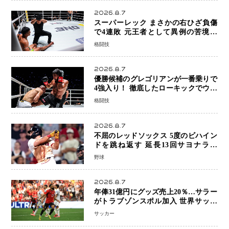
2026.8.7
スーパーレック まさかの右ひざ負傷
で4連敗 元王者として異例の苦境…
「アクシデント」でも消えない危険信
格闘技
号
2026.8.7
優勝候補のグレゴリアンが一番乗りで
4強入り！ 徹底したローキックでウス
ビャンを攻略、判定勝利
格闘技
2026.8.7
不屈のレッドソックス 5度のビハイン
ドを跳ね返す 延長13回サヨナラ勝
ち 吉田正尚選手も2安打1打点で貢献 4
野球
得点以上は驚異の28連勝
2026.8.7
年俸31億円にグッズ売上20％…サラー
がトラブゾンスポル加入 世界サッカ
ーは「五大リーグ一強」から新時代へ
サッカー