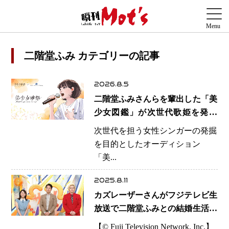
二階堂ふみ カテゴリーの記事
2026.8.5
二階堂ふみさんらを輩出した「美
少女図鑑」が次世代歌姫を発掘
エイベックスと「美少女歌祭
次世代を担う女性シンガーの発掘
2026」開催決定 福岡審査を初導
を目的としたオーディション
入で全国規模へ
「美...
2025.8.11
カズレーザーさんがフジテレビ生
放送で二階堂ふみとの結婚生活を
語る 「掃除の行き届いた部屋は
【© Fuji Television Network, Inc.】