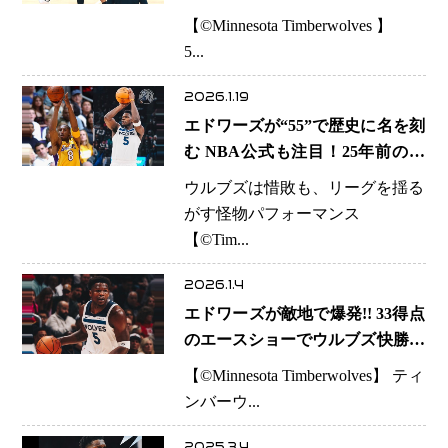
値ある先勝
【©️Minnesota Timberwolves 】
5...
2026.1.19
エドワーズが“55”で歴史に名を刻
む NBA公式も注目！25年前のコ
ービーと重なる衝撃夜
ウルブズは惜敗も、リーグを揺る
がす怪物パフォーマンス
【©️Tim...
2026.1.4
エドワーズが敵地で爆発!! 33得点
のエースショーでウルブズ快勝、
ヒートの連勝止める
【©️Minnesota Timberwolves】 ティ
ンバーウ...
2025.3.4