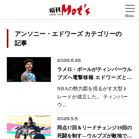
アンソニー・エドワーズ カテゴリーの
記事
2026.6.26
ラメロ・ボールがティンバーウル
ブズへ電撃移籍 エドワーズとの
最強デュオ誕生へN悲願のNBA制
NBAの勢力図を揺るがす大型ト
覇へ勝負の一手
レードが成立した。 ティンバー
ウ...
2026.5.5
同点17回＆リードチェンジ19回の
死闘を制す―ウルブズが敵地で価