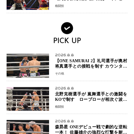
ョンか混迷続く
格闘技
PICK UP
2026.8.8
【ONE SAMURAI 2】礼司選手が奥村
将真選手との接戦を制す カウンター
と正確な打撃で判定勝利
その他
2026.8.8
北野克樹選手が 嵐舞選手との激闘を
KOで制す ローブローが相次ぐ波乱
の展開…涙の勝利「生まれてくる娘の
格闘技
ために750万円を使いたい」
2026.8.8
森昴星 ONEデビュー戦で劇的な逆転
一本！ 佐藤雄介の強烈な打撃を耐え