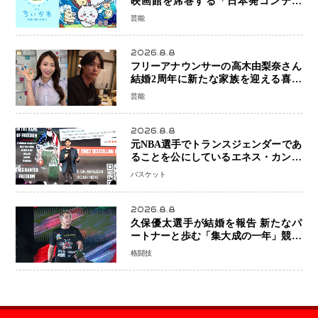
映画館を席巻する「日本発コンテン
ツ」の強さ スパイダーマン、モアナ
芸能
ら世界級作品と並ぶ存在感
2026.8.8
フリーアナウンサーの高木由梨奈さん
結婚2周年に新たな家族を迎える喜び
を報告 夫・岸田タツヤさんと連名
芸能
「夫婦ともに幸せに感じています」
2026.8.8
元NBA選手でトランスジェンダーであ
ることを公にしているエネス・カンタ
ーがWNBAドラフト参戦を表明「参加
バスケット
資格を満たしている」異例の挑戦、そ
の背景に女子スポーツを巡る議論
2026.8.8
久保優太選手が結婚を報告 新たなパ
ートナーと歩む「集大成の一年」競技
生活を支える存在に感謝
格闘技