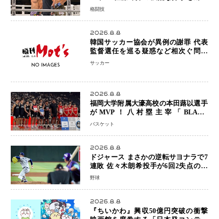
抜き、リアネイキッドチョークで勝利
格闘技
2026.8.8
韓国サッカー協会が異例の謝罪 代表
監督選任を巡る疑惑など相次ぐ問題
「組織の刷新」誓う
サッカー
2026.8.8
福岡大学附属大濠高校の本田蕗以選手
がMVP！八村塁主宰「BLACK
SAMURAI SUMMIT 2026」で存在
バスケット
感 NBAへの夢へ大きな一歩「自信に
なった」
2026.8.8
ドジャース まさかの逆転サヨナラで7
連敗 佐々木朗希投手が6回2失点の力
投も勝利届かず、大谷翔平は好機で悔
野球
しい併殺打
2026.8.8
『ちいかわ』興収50億円突破の衝撃