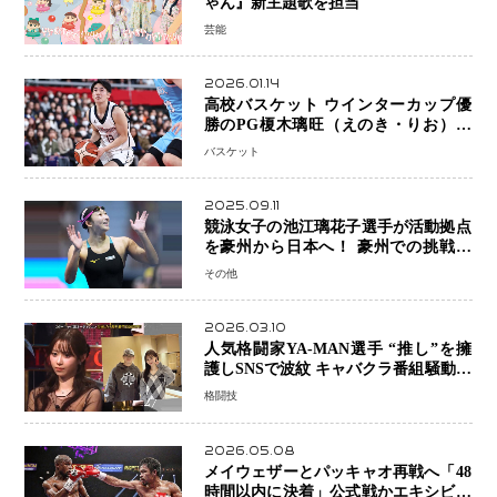
ゃん』新主題歌を担当
芸能
2026.01.14
高校バスケット ウインターカップ優
勝のPG榎木璃旺（えのき・りお）が
プロの現場へ―。
バスケット
2025.09.11
競泳女子の池江璃花子選手が活動拠点
を豪州から日本へ！ 豪州での挑戦を
糧に、28年ロサンゼルス五輪へ再始動
その他
2026.03.10
人気格闘家YA-MAN選手 “推し”を擁
護しSNSで波紋 キャバクラ番組騒動に
参戦…結果的にPR効果も？
格闘技
2026.05.08
メイウェザーとパッキャオ再戦へ「48
時間以内に決着」公式戦かエキシビシ