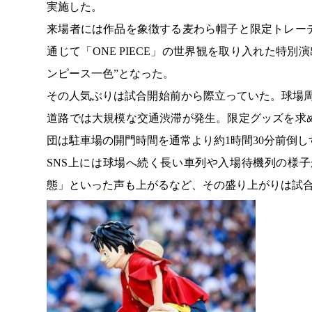
実施した。
来場者には作品を象徴する麦わら帽子と限定トレー
通じて「ONE PIECE」の世界観を取り入れた特
ンピース一色”となった。
その人気ぶりは試合開始前から際立っていた。球場
道路では大規模な交通渋滞が発生。限定グッズを求
団は駐車場の開門時間を通常より約1時間30分前倒
SNS上には球場へ続く長い車列や入場待機列の様
態」といった声も上がるなど、その盛り上がりは試