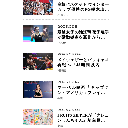
高校バスケット ウインター
カップ優勝のPG榎木璃旺
（えのき・りお）がプロの
バスケット
現場へ―。
2025.09.11
競泳女子の池江璃花子選手
が活動拠点を豪州から日本
へ！ 豪州での挑戦を糧に、
その他
28年ロサンゼルス五輪へ再
始動
2026.05.08
メイウェザーとパッキャオ
再戦へ「48時間以内に決
着」公式戦かエキシビショ
格闘技
ンか混迷続く
2025.02.18
マーベル映画『キャプテ
ン・アメリカ：ブレイブ・
ニュー・ワールド』 新ブラ
芸能
ック・ウィドウ役のシラ・
ハースとは！？
2025.09.03
FRUITS ZIPPERが『クレヨ
ンしんちゃん』新主題歌を
担当
芸能