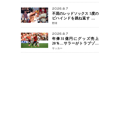
を攻略、判定勝利
2026.8.7
不屈のレッドソックス 5度の
ビハインドを跳ね返す 延長
13回サヨナラ勝ち 吉田正尚
野球
選手も2安打1打点で貢献 4得
点以上は驚異の28連勝
2026.8.7
年俸31億円にグッズ売上
20％…サラーがトラブゾン
スポル加入 世界サッカーは
サッカー
「五大リーグ一強」から新
時代へ