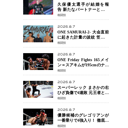
る」異例の挑戦、その背景
久保優太選手が結婚を報
に女子スポーツを巡る議論
告 新たなパートナーと歩む
「集大成の一年」競技生活
格闘技
を支える存在に感謝
2026.8.7
ONE SAMURAI-2- 大会直前
に起きた計量の波紋 笠原弘
希ら注目ファイターは契約
格闘技
体重で決戦へ、山本歩夢と
平山諒選手戦は中止に
2026.8.7
ONE Friday Fights 165メイ
ン＝スアキムが195cmのナビ
ル・アナンからダウン奪
格闘技
取！猛反撃を耐え抜き判定
勝利、8連勝を達成
2026.8.7
スーパーレック まさかの右
ひざ負傷で4連敗 元王者とし
て異例の苦境…「アクシデ
格闘技
ント」でも消えない危険信
号
2026.8.7
優勝候補のグレゴリアンが
一番乗りで4強入り！ 徹底し
たローキックでウスビャン
格闘技