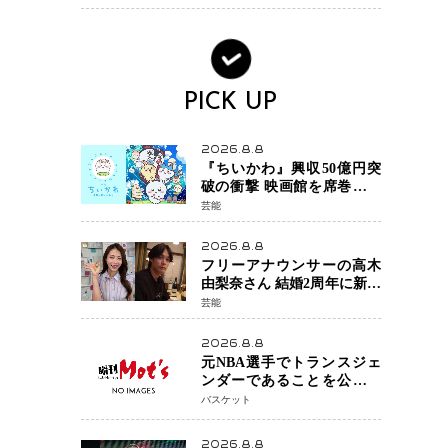
PICK UP
2026.8.8
『ちいかわ』興収50億円突
破の衝撃 映画館を席巻する
「日本発コンテンツ」の強
芸能
さ スパイダーマン、モア
ナら世界級作品と並ぶ存在
2026.8.8
感
フリーアナウンサーの高木
由梨奈さん 結婚2周年に新た
な家族を迎える喜びを報
芸能
告 夫・岸田タツヤさんと
連名「夫婦ともに幸せに感
2026.8.8
じています」
元NBA選手でトランスジェ
ンダーであることを公にし
ているエネス・カンターが
バスケット
WNBAドラフト参戦を表明
「参加資格を満たしてい
2026.8.8