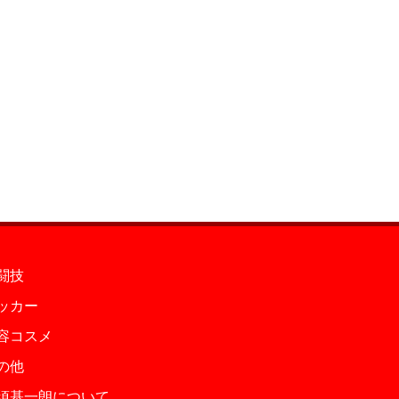
闘技
ッカー
容コスメ
の他
須基一朗について