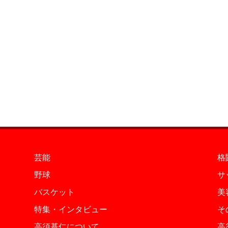
芸能
格
野球
サ
バスケット
美
特集・インタビュー
そ
高須基仁について
高