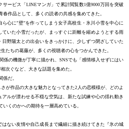
ービス「LINEマンガ」で累計閲覧数1億9000万回を突破
気青春作品として、多くの読者の共感を集めてきた。
自ら心に”壁”を作ってしまう女子高校生・氷川小雪を中心に
していた小雪だったが、まっすぐに距離を縮めようとする雨
・日野陽太との出会いをきっかけに、少しずつ閉ざしていた
校生たちの葛藤が、多くの視聴者の心をつかんできた。
関係の機微が丁寧に描かれ、SNSでも「感情移入せずにはい
が相次ぐなど、大きな話題を集めた。
関係だ。
しさが作品の大きな魅力となってきた2人の恋模様が、どのよ
ュアルが漂わせる不穏な空気は、新たな試練や心の揺れ動き
ていくのかへの期待を一層高めている。
ではない友情や自己成長まで繊細に描き続けてきた『氷の城