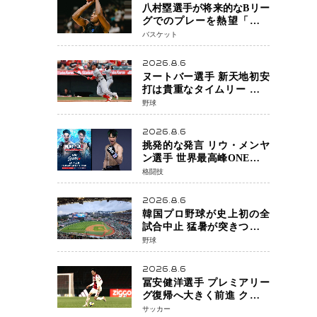
八村塁選手が将来的なBリー
グでのプレーを熱望「一つ
の夢ですね」スター帰還が
バスケット
リーグ価値を押し上げる可
能性
2026.8.6
ヌートバー選手 新天地初安
打は貴重なタイムリー 本拠
地ファンが大歓声 笑顔で歓
野球
喜
2026.8.6
挑発的な発言 リウ・メンヤ
ン選手 世界最高峰ONEで浮
き彫りになる 日本キックボ
格闘技
クシングが直面する“技術
戦”の現在地
2026.8.6
韓国プロ野球が史上初の全
試合中止 猛暑が突きつけた
「屋外スポーツの限界」 日
野球
本発のドーム型施設時代へ
2026.8.6
冨安健洋選手 プレミアリー
グ復帰へ大きく前進 クリス
タルパレス加入目前 メディ
サッカー