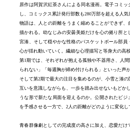
原作は阿賀沢紅茶さんによる同名漫画。電子コミックサ
し、コミックス累計発行部数も280万部を超える人
物語は、人との距離をうまく縮めることができず、
描かれる。幼なじみの安曇美姫だけを心の拠り所と
宮湊、そして穏やかな性格のバスケットボール部員
心が揺れ動いていく。繊細な心理描写と等身大の高
第1期では、それぞれが抱える孤独や不器用さ、人間
られない」「毎週胸が締め付けられる」といった声
そして第2期で最大の注目を集めるのが、小雪と湊の
互いを意識しながらも、一歩を踏み出せないもどか
うな形で新たな局面を迎えるのか。公開されたビジ
を予感させる一方で、2人の距離がどのように変化し
青春群像劇としての完成度の高さに加え、恋愛だけ