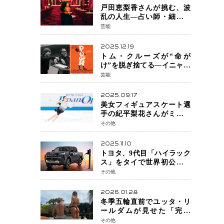
戸田恵梨香さんが挑む、波
乱の人生―占い師・細木数
子をNetflixで実写化
芸能
2025.12.19
トム・クルーズが“命が
け”を脱ぎ捨てる―イニャリ
トゥ監督と挑む前代未聞の
芸能
大惨事コメディ「DIGGER
ディガー」始動
2025.09.17
美女フィギュアスケート選
手の紀平梨花さんがミラノ
五輪出場断念 中部選手権欠
その他
場を発表「安全最優先の判
断」
2025.11.10
トヨタ、9代目「ハイラック
ス」をタイで世界初公開
電動化戦略の象徴となる
その他
BEVモデルを初設定
2026.01.28
冬季五輪直前でユッタ・リ
ールダムが見せた「完成
形」転倒と涙を越えて─ミラ
その他