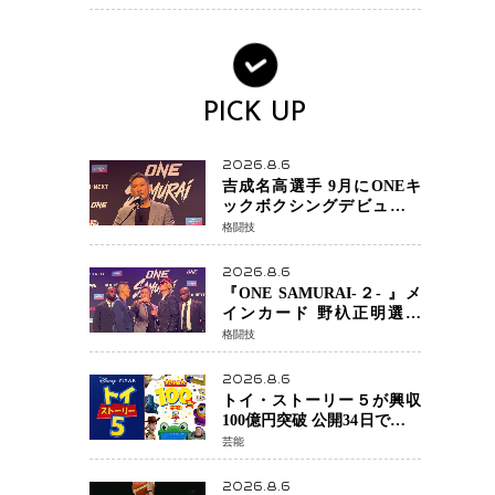
ノで金を狙うオランダ女王
の現在地
PICK UP
2026.8.6
吉成名高選手 9月にONEキ
ックボクシングデビュー決
定 チャトリCEOがサプライ
格闘技
ズ発表 2カ月連続参戦へ
2026.8.6
『ONE SAMURAI-２- 』メ
インカード 野杁正明選手
「彼を倒して勝つ」 リウ・
格闘技
メンヤンとの因縁に決着へ
再起を懸けたONEフェザー
2026.8.6
級トーナメント初戦
トイ・ストーリー５が興収
100億円突破 公開34日でピク
サー作品 史上最速 日本歴代
芸能
シリーズ最高更新も目前
2026.8.6