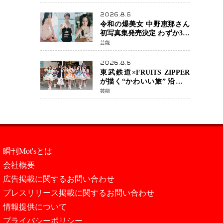
カルチェックも通過
2026.8.6
令和の爆美女 中野恵那さん
初写真集発売決定 わずか3日
で2560万インプレッション
芸能
を記録した話題の美貌を凝
縮
2026.8.6
東武鉄道×FRUITS ZIPPER
が描く“かわいい旅” 沿線を
舞台にした「TOBU KAWAII
芸能
PROJECT」が開幕
瞬刊Mot'sとは
会社概要
広告掲載に関するお問い合わせ
プレスリリース掲載に関するお問い合わせ
情報提供について
プライバシーポリシー