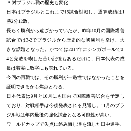
対ブラジル戦の歴史も変化
日本はブラジルとこれまで15試合対戦し、通算成績は1
勝2分12敗。
長らく勝利から遠ざかっていたが、昨年10月の国際親善
試合では3-2でブラジルから歴史的な初勝利を挙げ、大
きな話題となった。かつては2014年にシンガポールで0-
4と完敗を喫した苦い記憶もあるだけに、日本代表の成
長は着実に数字にも表れている。
今回の再戦では、その勝利が一過性ではなかったことを
証明できるかも焦点となる。
日本代表は9月と10月にも国内で国際親善試合を予定し
ており、対戦相手は今後発表される見通し。11月のブラ
ジル戦は年内最後の強化試合となる可能性が高い。
ワールドカップで失点に絡み悔し涙を流した田中選手、