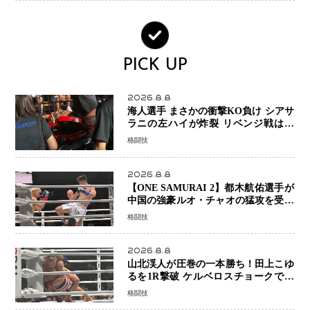
PICK UP
2026.8.8
海人選手 まさかの衝撃KO負け シアサ
ラニの左ハイが炸裂 リベンジ戦は一
瞬で決着
格闘技
2026.8.8
【ONE SAMURAI 2】都木航佑選手が
中国の強豪ルオ・チャオの猛攻を受け
ながらも的確な攻撃で応戦 最後まで
格闘技
打ち合うも判定でチャオに軍配
2026.8.8
山北渓人が圧巻の一本勝ち！田上こゆ
るを1R撃破 ケルベロスチョークで存
在感を示す
格闘技