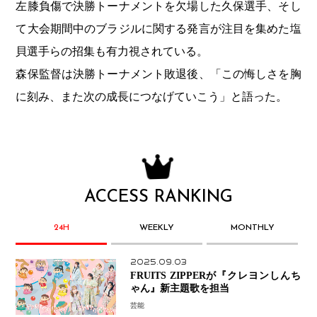
左膝負傷で決勝トーナメントを欠場した久保選手、そし
て大会期間中のブラジルに関する発言が注目を集めた塩
貝選手らの招集も有力視されている。
森保監督は決勝トーナメント敗退後、「この悔しさを胸
に刻み、また次の成長につなげていこう」と語った。
ACCESS RANKING
24H
WEEKLY
MONTHLY
2025.09.03
FRUITS ZIPPERが『クレヨンしんち
ゃん』新主題歌を担当
芸能