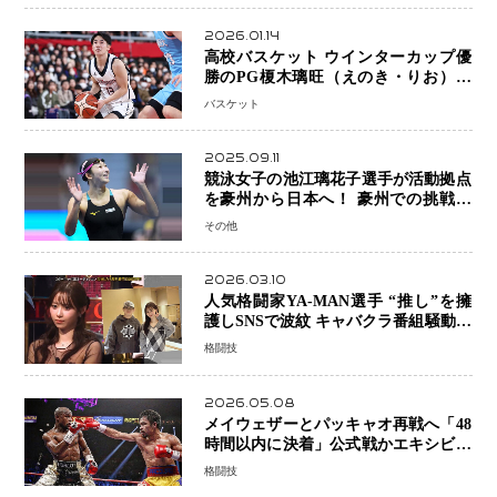
2026.01.14
高校バスケット ウインターカップ優
勝のPG榎木璃旺（えのき・りお）が
プロの現場へ―。
バスケット
2025.09.11
競泳女子の池江璃花子選手が活動拠点
を豪州から日本へ！ 豪州での挑戦を
糧に、28年ロサンゼルス五輪へ再始動
その他
2026.03.10
人気格闘家YA-MAN選手 “推し”を擁
護しSNSで波紋 キャバクラ番組騒動に
参戦…結果的にPR効果も？
格闘技
2026.05.08
メイウェザーとパッキャオ再戦へ「48
時間以内に決着」公式戦かエキシビシ
ョンか混迷続く
格闘技