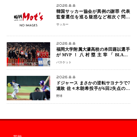
2026.8.8
韓国サッカー協会が異例の謝罪 代表
監督選任を巡る疑惑など相次ぐ問題
「組織の刷新」誓う
サッカー
2026.8.8
福岡大学附属大濠高校の本田蕗以選手
がMVP！八村塁主宰「BLACK
SAMURAI SUMMIT 2026」で存在
バスケット
感 NBAへの夢へ大きな一歩「自信に
なった」
2026.8.8
ドジャース まさかの逆転サヨナラで7
連敗 佐々木朗希投手が6回2失点の力
投も勝利届かず、大谷翔平は好機で悔
野球
しい併殺打