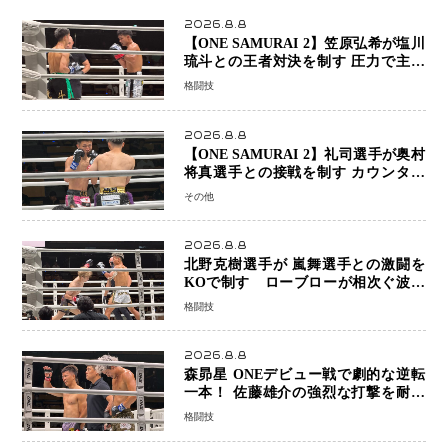
2026.8.8
【ONE SAMURAI 2】笠原弘希が塩川
琉斗との王者対決を制す 圧力で主導
権を握り判定勝利
格闘技
2026.8.8
【ONE SAMURAI 2】礼司選手が奥村
将真選手との接戦を制す カウンター
と正確な打撃で判定勝利
その他
2026.8.8
北野克樹選手が 嵐舞選手との激闘を
KOで制す ローブローが相次ぐ波乱
の展開…涙の勝利「生まれてくる娘の
格闘技
ために750万円を使いたい」
2026.8.8
森昴星 ONEデビュー戦で劇的な逆転
一本！ 佐藤雄介の強烈な打撃を耐え
抜き、リアネイキッドチョークで勝利
格闘技