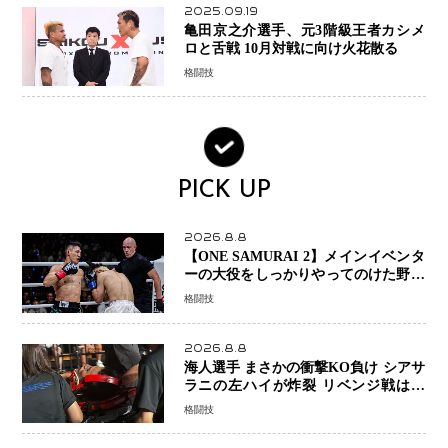
2025.09.19
亀田京之介選手、元3階級王者カシメ
ロと舌戦 10月対戦に向け火花散る
格闘技
PICK UP
2026.8.8
【ONE SAMURAI 2】メインイベンタ
ーの大役をしっかりやってのけた野杁
正明が衝撃のリベンジ！ リウ・メン
格闘技
ヤンを1R・2分59秒KO、左カウンタ
ーで完全決着
2026.8.8
海人選手 まさかの衝撃KO負け シアサ
ラニの左ハイが炸裂 リベンジ戦は一
瞬で決着
格闘技