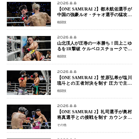
2026.8.8
【ONE SAMURAI 2】都木航佑選手が
中国の強豪ルオ・チャオ選手の猛攻を
受けながらも的確な攻撃で応戦 最後
格闘技
まで打ち合うも判定でチャオに軍配
2026.8.8
山北渓人が圧巻の一本勝ち！田上こゆ
るを1R撃破 ケルベロスチョークで存
在感を示す
格闘技
2026.8.8
【ONE SAMURAI 2】笠原弘希が塩川
琉斗との王者対決を制す 圧力で主導
権を握り判定勝利
格闘技
2026.8.8
【ONE SAMURAI 2】礼司選手が奥村
将真選手との接戦を制す カウンター
と正確な打撃で判定勝利
その他