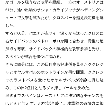
がゴールを狙うなど攻勢を継続。一方のオーストリアは
61分、途中出場のサシャ・カライジッチがヘディングシ
ュートで反撃を試みたが、クロスバーを越え決定機を逃
した。
すると66分、バエナが左サイド深くから送ったクロスに
右サイドバックのペドロ・ポロが頭で合わせ、貴重な追
加点を奪取。サイドバックの積極的な攻撃参加も光り、
スペインが試合を優位に進める。
さらに89分には、この日何度も好連係を見せたククレジ
ャとオヤルサバルのホットラインが再び開通。ククレジ
ャのラストパスを受けたオヤルサバルが冷静に流し込
み、この日2点目となるダメ押しゴールを決めた。
最後までスペインはオーストリアに決定的なチャンスを
ほとんど与えず、3-0で試合終了。攻撃陣の破壊力に加