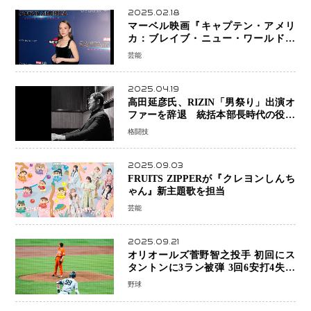
2025.02.18
マーベル映画『キャプテン・アメリ
カ：ブレイブ・ニュー・ワールド』
新ブラック・ウィドウ役のシラ・ハー
芸能
スとは！？
2025.04.19
高田延彦氏、RIZIN「男祭り」出演オ
ファーを辞退 統括本部長時代の役目
「すでに終えています」と明言
格闘技
2025.09.03
FRUITS ZIPPERが『クレヨンしんち
ゃん』新主題歌を担当
芸能
2025.09.21
オリオールズ菅野智之投手 初回にス
タントンに3ラン被弾 3回6安打4失点
で降板
野球