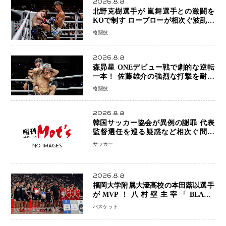
2026.8.8
北野克樹選手が 嵐舞選手との激闘を
KOで制す ローブローが相次ぐ波乱の
展開…涙の勝利「生まれてくる娘のた
格闘技
めに750万円を使いたい」
2026.8.8
森昴星 ONEデビュー戦で劇的な逆転
一本！ 佐藤雄介の強烈な打撃を耐え
抜き、リアネイキッドチョークで勝利
格闘技
2026.8.8
韓国サッカー協会が異例の謝罪 代表
監督選任を巡る疑惑など相次ぐ問題
「組織の刷新」誓う
サッカー
2026.8.8
福岡大学附属大濠高校の本田蕗以選手
がMVP！八村塁主宰「BLACK
SAMURAI SUMMIT 2026」で存在
バスケット
感 NBAへの夢へ大きな一歩「自信に
なった」