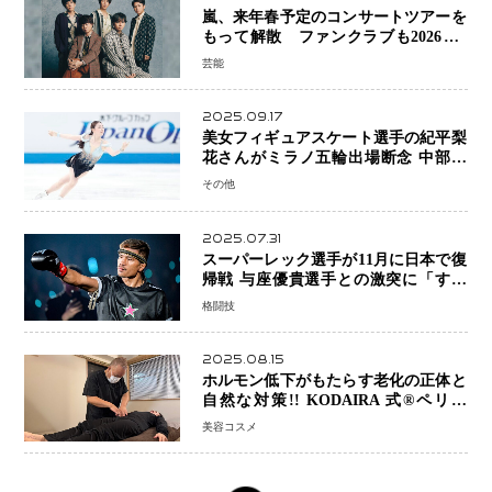
嵐、来年春予定のコンサートツアーを
もって解散 ファンクラブも2026年5
月末で活動終了
芸能
2025.09.17
美女フィギュアスケート選手の紀平梨
花さんがミラノ五輪出場断念 中部選
手権欠場を発表「安全最優先の判断」
その他
2025.07.31
スーパーレック選手が11月に日本で復
帰戦 与座優貴選手との激突に「すべ
ての技術を見せたい」
格闘技
2025.08.15
ホルモン低下がもたらす老化の正体と
自然な対策!! KODAIRA 式®ペリネ
（骨盤底筋）ケア
美容コスメ