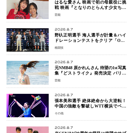
はるな愛さん 映画で初の母親役に挑
戦 映画『となりのとらんす少女ちゃ
ん』11月7日公開 未来の自分との対話
芸能
を描く注目作
2026.8.7
野杁正明選手 海人選手が計量＆ハイ
ドレーションテストをクリア「ONE
SAMURAI 2」決戦へ万全の準備整う
格闘技
2026.8.7
元NMB48 原かれんさん 待望の1st写真
集『どストライク』発売決定 バリで
魅せる25歳の新境地
芸能
2026.8.7
張本美和選手 絶体絶命から大逆転！
中国の強敵を撃破しWTT横浜でベス
ト8進出
その他
2026.8.7