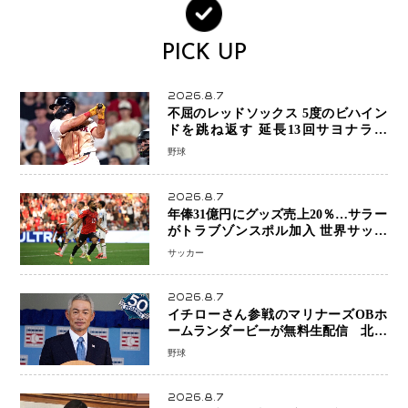
PICK UP
2026.8.7
不屈のレッドソックス 5度のビハイン
ドを跳ね返す 延長13回サヨナラ勝
ち 吉田正尚選手も2安打1打点で貢献 4
野球
得点以上は驚異の28連勝
2026.8.7
年俸31億円にグッズ売上20％…サラー
がトラブゾンスポル加入 世界サッカ
ーは「五大リーグ一強」から新時代へ
サッカー
2026.8.7
イチローさん参戦のマリナーズOBホ
ームランダービーが無料生配信 北米
ならではの“魅せる興行”に世界が注目
野球
2026.8.7