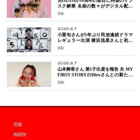
光GENJIが39周年の節目に待望のサブ
スク解禁 名曲の数々がデジタル配信
へ 40周年へ向け1年間で全作品を順次
芸能
公開
2026.8.7
小栗旬さんが5年ぶり民放連続ドラマ
レギュラー出演 横浜流星さんと初共
演『LOST10』で異色バディ結成
芸能
2026.8.7
山本舞香さん 第1子出産を報告 夫 MY
FIRST STORYのHiroさんとの新たな
家族生活「母子ともに健康」
芸能
芸能
格闘技