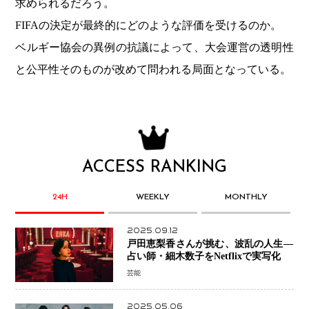
求められるだろう。
FIFAの決定が最終的にどのような評価を受けるのか。
ベルギー協会の異例の抗議によって、大会運営の透明性
と公平性そのものが改めて問われる局面となっている。
ACCESS RANKING
24H
WEEKLY
MONTHLY
2025.09.12
戸田恵梨香さんが挑む、波乱の人生―
占い師・細木数子をNetflixで実写化
芸能
2025.05.06