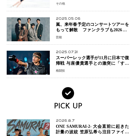
手権欠場を発表「安全最優先の判断」
その他
2025.05.06
嵐、来年春予定のコンサートツアーを
もって解散 ファンクラブも2026年5
月末で活動終了
芸能
2025.07.31
スーパーレック選手が11月に日本で復
帰戦 与座優貴選手との激突に「すべ
ての技術を見せたい」
格闘技
PICK UP
2026.8.7
ONE SAMURAI-2- 大会直前に起きた
計量の波紋 笠原弘希ら注目ファイタ