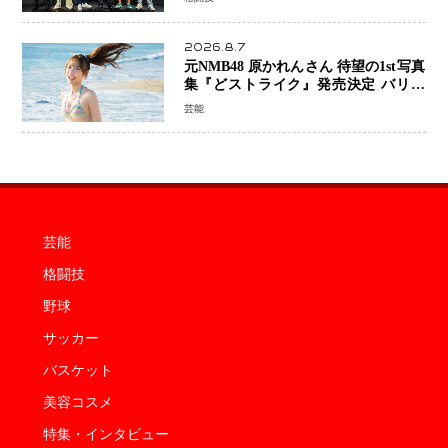
2026.8.7
元NMB48 原かれんさん 待望の1st写真
集『どストライク』発売決定 バリで
魅せる25歳の新境地
芸能
芸能
格闘技
野球
サッカー
バスケット
美容コスメ
特集・インタビュー