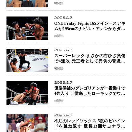
ーは契約体重で決戦へ、山本歩夢と平
格闘技
山諒選手戦は中止に
2026.8.7
ONE Friday Fights 165メイン＝スアキ
ムが195cmのナビル・アナンからダウ
ン奪取！猛反撃を耐え抜き判定勝利、
格闘技
8連勝を達成
2026.8.7
スーパーレック まさかの右ひざ負傷
で4連敗 元王者として異例の苦境…
「アクシデント」でも消えない危険信
格闘技
号
2026.8.7
優勝候補のグレゴリアンが一番乗りで
4強入り！ 徹底したローキックでウス
ビャンを攻略、判定勝利
格闘技
2026.8.7
不屈のレッドソックス 5度のビハイン
ドを跳ね返す 延長13回サヨナラ勝
ち 吉田正尚選手も2安打1打点で貢献 4