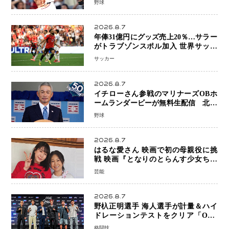
野球
得点以上は驚異の28連勝
2026.8.7
年俸31億円にグッズ売上20％…サラー
がトラブゾンスポル加入 世界サッカ
ーは「五大リーグ一強」から新時代へ
サッカー
2026.8.7
イチローさん参戦のマリナーズOBホ
ームランダービーが無料生配信 北米
ならではの“魅せる興行”に世界が注目
野球
2026.8.7
はるな愛さん 映画で初の母親役に挑
戦 映画『となりのとらんす少女ちゃ
ん』11月7日公開 未来の自分との対話
芸能
を描く注目作
2026.8.7
野杁正明選手 海人選手が計量＆ハイ
ドレーションテストをクリア「ONE
SAMURAI 2」決戦へ万全の準備整う
格闘技