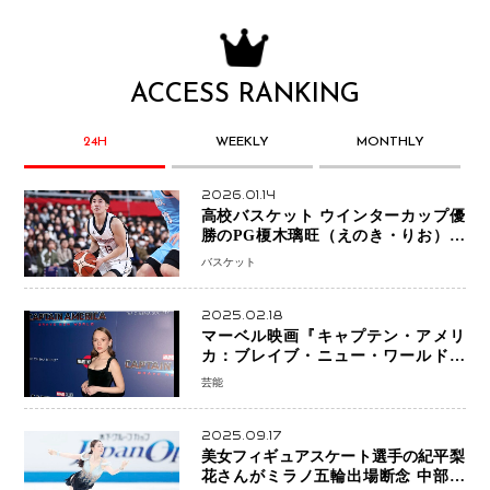
ACCESS RANKING
24H
WEEKLY
MONTHLY
2026.01.14
高校バスケット ウインターカップ優
勝のPG榎木璃旺（えのき・りお）が
プロの現場へ―。
バスケット
2025.02.18
マーベル映画『キャプテン・アメリ
カ：ブレイブ・ニュー・ワールド』
新ブラック・ウィドウ役のシラ・ハー
芸能
スとは！？
2025.09.17
美女フィギュアスケート選手の紀平梨
花さんがミラノ五輪出場断念 中部選