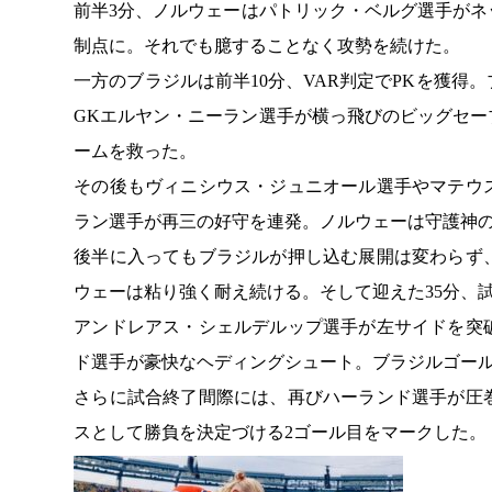
前半3分、ノルウェーはパトリック・ベルグ選手が
制点に。それでも臆することなく攻勢を続けた。
一方のブラジルは前半10分、VAR判定でPKを獲
GKエルヤン・ニーラン選手が横っ飛びのビッグセ
ームを救った。
その後もヴィニシウス・ジュニオール選手やマテウ
ラン選手が再三の好守を連発。ノルウェーは守護神
後半に入ってもブラジルが押し込む展開は変わらず
ウェーは粘り強く耐え続ける。そして迎えた35分、
アンドレアス・シェルデルップ選手が左サイドを突
ド選手が豪快なヘディングシュート。ブラジルゴー
さらに試合終了間際には、再びハーランド選手が圧
スとして勝負を決定づける2ゴール目をマークした。