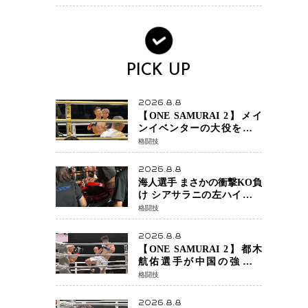
ック・ウィドウ役のシラ・
ハースとは！？
PICK UP
2026.8.8
【ONE SAMURAI 2】メイ
ンイベンターの大役をしっ
かりやってのけた野杁正明
格闘技
が衝撃のリベンジ！ リ
ウ・メンヤンを1R・2分59秒
2026.8.8
KO、左カウンターで完全決
海人選手 まさかの衝撃KO負
着
け シアサラニの左ハイが炸
裂 リベンジ戦は一瞬で決着
格闘技
2026.8.8
【ONE SAMURAI 2】都木
航佑選手が中国の強豪ル
オ・チャオの猛攻を受けな
格闘技
がらも的確な攻撃で応戦
最後まで打ち合うも判定で
2026.8.8