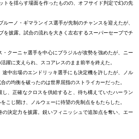
ネットを揺らす場面を作ったものの、オフサイド判定で幻の先
得。ブルーノ・ギマランイス選手が先制のチャンスを迎えたが、
ーブを披露。試合の流れを大きく左右するスーパーセーブでチ
ス・クーニャ選手を中心にブラジルが攻勢を強めたが、ニー
の活躍に支えられ、スコアレスのまま前半を終えた。
、途中出場のエンドリッキ選手にも決定機を許したが、ノル
試合の均衡を破ったのは世界屈指のストライカーだった。
破し、正確なクロスを供給すると、待ち構えていたハーラン
ルをこじ開け、ノルウェーに待望の先制点をもたらした。
巻の決定力を披露。鋭いフィニッシュで追加点を奪い、エー