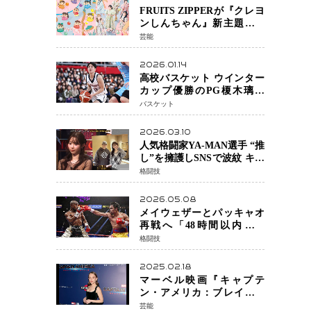
FRUITS ZIPPERが『クレヨ
ンしんちゃん』新主題歌を
担当
芸能
2026.01.14
高校バスケット ウインター
カップ優勝のPG榎木璃旺
（えのき・りお）がプロの
バスケット
現場へ―。
2026.03.10
人気格闘家YA-MAN選手 “推
し”を擁護しSNSで波紋 キャ
バクラ番組騒動に参戦…結
格闘技
果的にPR効果も？
2026.05.08
メイウェザーとパッキャオ
再戦へ「48時間以内に決
着」公式戦かエキシビショ
格闘技
ンか混迷続く
2025.02.18
マーベル映画『キャプテ
ン・アメリカ：ブレイブ・
ニュー・ワールド』 新ブラ
芸能