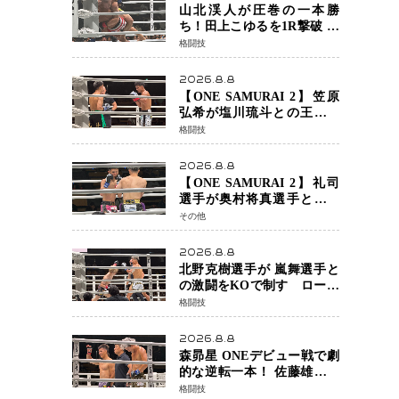
チャオに軍配
山北渓人が圧巻の一本勝
ち！田上こゆるを1R撃破 ケ
ルベロスチョークで存在感
格闘技
を示す
2026.8.8
【ONE SAMURAI 2】笠原
弘希が塩川琉斗との王者対
決を制す 圧力で主導権を握
格闘技
り判定勝利
2026.8.8
【ONE SAMURAI 2】礼司
選手が奥村将真選手との接
戦を制す カウンターと正確
その他
な打撃で判定勝利
2026.8.8
北野克樹選手が 嵐舞選手と
の激闘をKOで制す ローブ
ローが相次ぐ波乱の展開…
格闘技
涙の勝利「生まれてくる娘
のために750万円を使いた
2026.8.8
い」
森昴星 ONEデビュー戦で劇
的な逆転一本！ 佐藤雄介の
強烈な打撃を耐え抜き、リ
格闘技