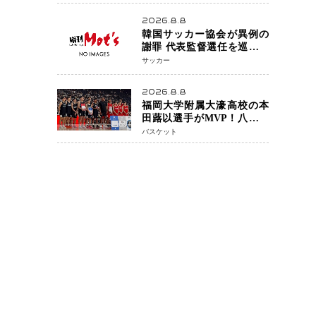
アネイキッドチョークで勝
利
2026.8.8
韓国サッカー協会が異例の
謝罪 代表監督選任を巡る疑
惑など相次ぐ問題「組織の
サッカー
刷新」誓う
2026.8.8
福岡大学附属大濠高校の本
田蕗以選手がMVP！八村塁
主宰「BLACK SAMURAI
バスケット
SUMMIT 2026」で存在感
NBAへの夢へ大きな一歩
「自信になった」