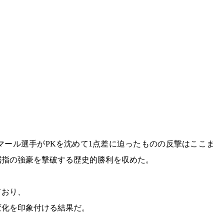
マール選手がPKを沈めて1点差に迫ったものの反撃はここま
屈指の強豪を撃破する歴史的勝利を収めた。
ており、
変化を印象付ける結果だ。