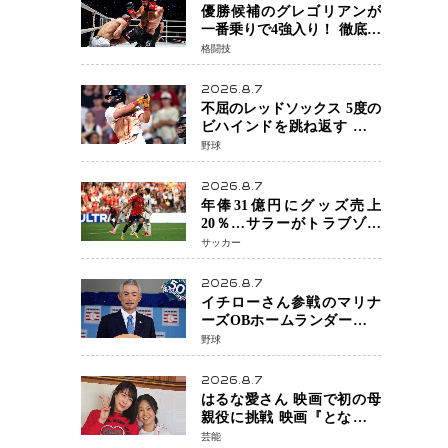
優勝候補のグレゴリアンが
一番乗りで4強入り！ 徹底し
たローキックでウスビャン
格闘技
を攻略、判定勝利
2026.8.7
不屈のレッドソックス 5度の
ビハインドを跳ね返す 延長
13回サヨナラ勝ち 吉田正尚
野球
選手も2安打1打点で貢献 4得
点以上は驚異の28連勝
2026.8.7
年俸31億円にグッズ売上
20％…サラーがトラブゾン
スポル加入 世界サッカーは
サッカー
「五大リーグ一強」から新
時代へ
2026.8.7
イチローさん参戦のマリナ
ーズOBホームランダービー
が無料生配信 北米ならで
野球
はの“魅せる興行”に世界が
注目
2026.8.7
はるな愛さん 映画で初の母
親役に挑戦 映画『となりの
とらんす少女ちゃん』11月7
芸能