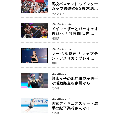
高校バスケット ウインター
カップ優勝のPG榎木璃旺
（えのき・りお）がプロの
バスケット
現場へ―。
2026.05.08
メイウェザーとパッキャオ
再戦へ「48時間以内に決
着」公式戦かエキシビショ
格闘技
ンか混迷続く
2025.02.18
マーベル映画『キャプテ
ン・アメリカ：ブレイブ・
ニュー・ワールド』 新ブラ
芸能
ック・ウィドウ役のシラ・
ハースとは！？
2025.09.11
競泳女子の池江璃花子選手
が活動拠点を豪州から日本
へ！ 豪州での挑戦を糧に、
その他
28年ロサンゼルス五輪へ再
始動
2025.09.17
美女フィギュアスケート選
手の紀平梨花さんがミラノ
五輪出場断念 中部選手権欠
その他