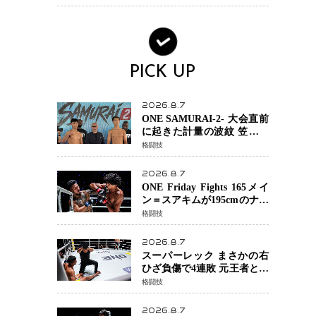
場を発表「安全最優先の判
断」
PICK UP
2026.8.7
ONE SAMURAI-2- 大会直前
に起きた計量の波紋 笠原弘
希ら注目ファイターは契約
格闘技
体重で決戦へ、山本歩夢と
平山諒選手戦は中止に
2026.8.7
ONE Friday Fights 165メイ
ン＝スアキムが195cmのナビ
ル・アナンからダウン奪
格闘技
取！猛反撃を耐え抜き判定
勝利、8連勝を達成
2026.8.7
スーパーレック まさかの右
ひざ負傷で4連敗 元王者とし
て異例の苦境…「アクシデ
格闘技
ント」でも消えない危険信
号
2026.8.7