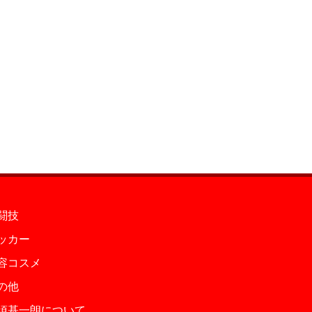
闘技
ッカー
容コスメ
の他
須基一朗について