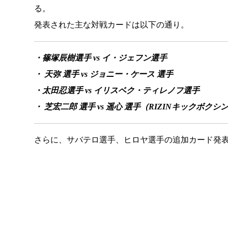
る。
発表された主な対戦カードは以下の通り。
・篠塚辰樹選手 vs イ・ジェフン選手
・ 天弥 選手 vs ジョニー・ケース 選手
・太田忍選手 vs イリスベク・ティレノフ選手
・ 芝宏二郎 選手 vs 遥心 選手（RIZINキックボク
さらに、サバテロ選手、ヒロヤ選手の追加カード発