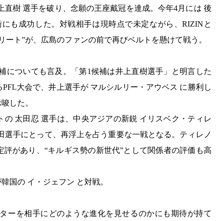
井上直樹 選手を破り、念願の王座戴冠を達成。今年4月には 後
にも成功した。対戦相手は現時点で未定ながら、RIZINと
ングエリート”が、広島のファンの前で再びベルトを懸けて戦う。
戦者候補についても言及。「第1候補は井上直樹選手」と明言した
PFL大会で、井上選手が マルシルリー・アウベス に勝利し
示唆した。
の 太田忍 選手は、中央アジアの新鋭 イリスベク・ティレ
太田選手にとって、再浮上を占う重要な一戦となる。ティレノ
定評があり、“キルギス勢の新世代”として関係者の評価も高
韓国の イ・ジェフン と対戦。
ターを相手にどのような進化を見せるのかにも期待が持て