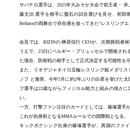
サバテロ選手は、2025年大みそか大会で前王者・ 
藤丈治 選手を相手に盤石の試合運びを見せ、初防衛
Bellatorの両舞台で存在感を放ってきた“レスリ
会見では、RIZINの 榊原信行 CEOが、次期挑
うえで、23日にベルギー・ブリュッセルで開催される
た場合、防衛戦の相手として正式決定する可能性を
また、リオデジャネイロ五輪レスリング銀メダリスト
ノフ と激突。今年5月に約2年ぶりの白星を挙げた
フ選手は22歳ながらフィジカル能力と組みの強さに
い。
一方、打撃ファン注目のカードとしては、篠塚選手が
これが自身初となるMMAルールでの国際戦となる。
キックボクシング出身の篠塚選手が、異国のファイ