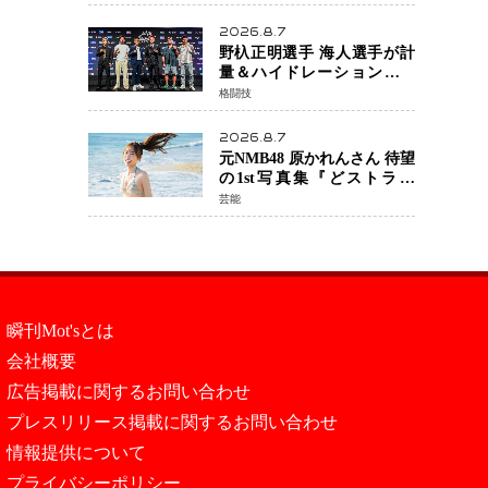
日公開 未来の自分との対話
を描く注目作
2026.8.7
野杁正明選手 海人選手が計
量＆ハイドレーションテス
トをクリア「ONE
格闘技
SAMURAI 2」決戦へ万全の
準備整う
2026.8.7
元NMB48 原かれんさん 待望
の1st写真集『どストライ
ク』発売決定 バリで魅せる
芸能
25歳の新境地
瞬刊Mot'sとは
会社概要
広告掲載に関するお問い合わせ
プレスリリース掲載に関するお問い合わせ
情報提供について
プライバシーポリシー