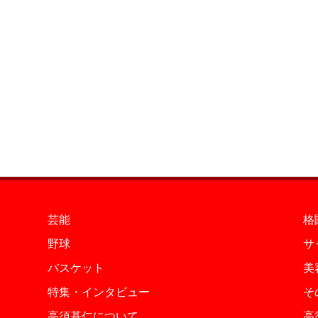
芸能
格
野球
サ
バスケット
美
特集・インタビュー
そ
高須基仁について
高