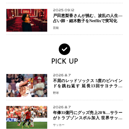
2025.09.12
戸田恵梨香さんが挑む、波乱の人生―
占い師・細木数子をNetflixで実写化
芸能
PICK UP
2026.8.7
不屈のレッドソックス 5度のビハイン
ドを跳ね返す 延長13回サヨナラ勝
ち 吉田正尚選手も2安打1打点で貢献 4
野球
得点以上は驚異の28連勝
2026.8.7
年俸31億円にグッズ売上20％…サラー
がトラブゾンスポル加入 世界サッカ
ーは「五大リーグ一強」から新時代へ
サッカー