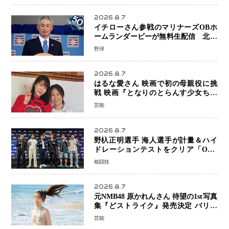
2026.8.7
イチローさん参戦のマリナーズOBホ
ームランダービーが無料生配信 北米
ならではの“魅せる興行”に世界が注目
野球
2026.8.7
はるな愛さん 映画で初の母親役に挑
戦 映画『となりのとらんす少女ちゃ
ん』11月7日公開 未来の自分との対話
芸能
を描く注目作
2026.8.7
野杁正明選手 海人選手が計量＆ハイ
ドレーションテストをクリア「ONE
SAMURAI 2」決戦へ万全の準備整う
格闘技
2026.8.7
元NMB48 原かれんさん 待望の1st写真
集『どストライク』発売決定 バリで
魅せる25歳の新境地
芸能