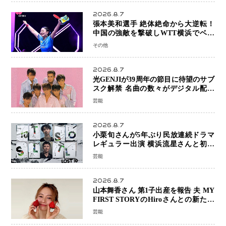
2026.8.7
張本美和選手 絶体絶命から大逆転！
中国の強敵を撃破しWTT横浜でベス
ト8進出
その他
2026.8.7
光GENJIが39周年の節目に待望のサブ
スク解禁 名曲の数々がデジタル配信
へ 40周年へ向け1年間で全作品を順次
芸能
公開
2026.8.7
小栗旬さんが5年ぶり民放連続ドラマ
レギュラー出演 横浜流星さんと初共
演『LOST10』で異色バディ結成
芸能
2026.8.7
山本舞香さん 第1子出産を報告 夫 MY
FIRST STORYのHiroさんとの新たな
家族生活「母子ともに健康」
芸能