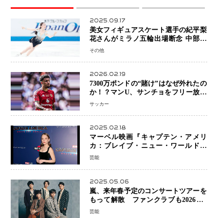
2025.09.17
美女フィギュアスケート選手の紀平梨
花さんがミラノ五輪出場断念 中部選
手権欠場を発表「安全最優先の判断」
その他
2026.02.19
7300万ポンドの“賭け”はなぜ外れたの
か！？マンU、サンチョをフリー放出
へ・・・補強戦略の転換点に
サッカー
2025.02.18
マーベル映画『キャプテン・アメリ
カ：ブレイブ・ニュー・ワールド』
新ブラック・ウィドウ役のシラ・ハー
芸能
スとは！？
2025.05.06
嵐、来年春予定のコンサートツアーを
もって解散 ファンクラブも2026年5
月末で活動終了
芸能