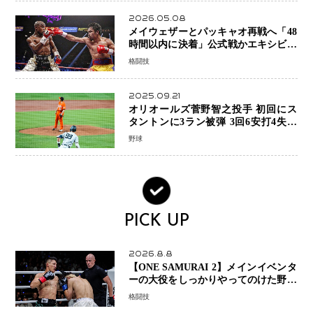
2026.05.08
メイウェザーとパッキャオ再戦へ「48
時間以内に決着」公式戦かエキシビシ
ョンか混迷続く
格闘技
2025.09.21
オリオールズ菅野智之投手 初回にス
タントンに3ラン被弾 3回6安打4失点
で降板
野球
PICK UP
2026.8.8
【ONE SAMURAI 2】メインイベンタ
ーの大役をしっかりやってのけた野杁
正明が衝撃のリベンジ！ リウ・メン
格闘技
ヤンを1R・2分59秒KO、左カウンタ