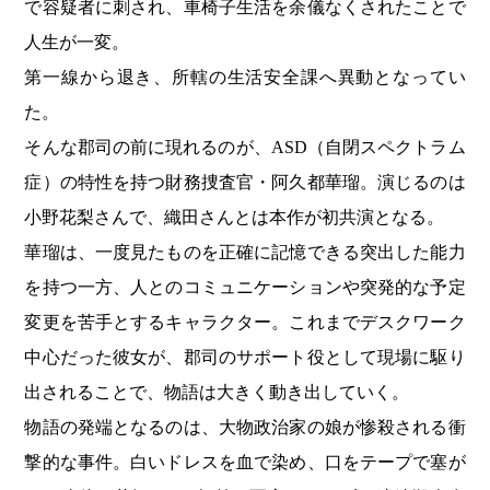
で容疑者に刺され、車椅子生活を余儀なくされたことで
人生が一変。
第一線から退き、所轄の生活安全課へ異動となってい
た。
そんな郡司の前に現れるのが、ASD（自閉スペクトラム
症）の特性を持つ財務捜査官・阿久都華瑠。演じるのは
小野花梨さんで、織田さんとは本作が初共演となる。
華瑠は、一度見たものを正確に記憶できる突出した能力
を持つ一方、人とのコミュニケーションや突発的な予定
変更を苦手とするキャラクター。これまでデスクワーク
中心だった彼女が、郡司のサポート役として現場に駆り
出されることで、物語は大きく動き出していく。
物語の発端となるのは、大物政治家の娘が惨殺される衝
撃的な事件。白いドレスを血で染め、口をテープで塞が