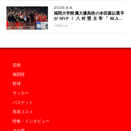
2026.8.8
福岡大学附属大濠高校の本田蕗以選手
がMVP！八村塁主宰「BLACK
SAMURAI SUMMIT 2026」で存在
バスケット
感 NBAへの夢へ大きな一歩「自信に
なった」
芸能
格闘技
野球
サッカー
バスケット
美容コスメ
特集・インタビュー
その他