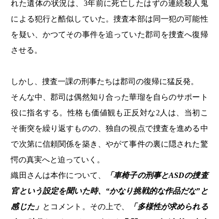
れた遺体の状況は、3年前に死亡したはずの連続殺人鬼
による犯行と酷似していた。捜査本部は同一犯の可能性
を疑い、かつてその事件を追っていた郡司を捜査へ復帰
させる。
しかし、捜査一課の刑事たちは郡司の復帰に猛反発。
そんな中、郡司は偶然知り合った華瑠を自らのサポート
役に指名する。性格も価値観も正反対な2人は、当初こ
そ衝突を繰り返すものの、独自の視点で捜査を進める中
で次第に信頼関係を築き、やがて事件の裏に隠された驚
愕の真実へと迫っていく。
織田さんは本作について、
「車椅子の刑事とASDの捜査
官という設定を聞いた時、“かなり挑戦的な作品だな”と
感じた」
とコメント。その上で、
「多様性が求められる