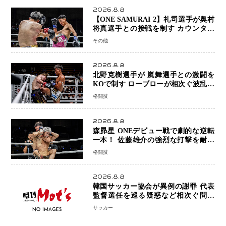
2026.8.8
【ONE SAMURAI 2】礼司選手が奥村
将真選手との接戦を制す カウンター
と正確な打撃で判定勝利
その他
2026.8.8
北野克樹選手が 嵐舞選手との激闘を
KOで制す ローブローが相次ぐ波乱の
展開…涙の勝利「生まれてくる娘のた
格闘技
めに750万円を使いたい」
2026.8.8
森昴星 ONEデビュー戦で劇的な逆転
一本！ 佐藤雄介の強烈な打撃を耐え
抜き、リアネイキッドチョークで勝利
格闘技
2026.8.8
韓国サッカー協会が異例の謝罪 代表
監督選任を巡る疑惑など相次ぐ問題
「組織の刷新」誓う
サッカー