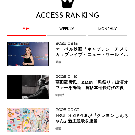
ACCESS RANKING
24H
WEEKLY
MONTHLY
2025.02.18
マーベル映画『キャプテン・アメリ
カ：ブレイブ・ニュー・ワールド』
新ブラック・ウィドウ役のシラ・ハー
芸能
スとは！？
2025.04.19
高田延彦氏、RIZIN「男祭り」出演オ
ファーを辞退 統括本部長時代の役目
「すでに終えています」と明言
格闘技
2025.09.03
FRUITS ZIPPERが『クレヨンしんち
ゃん』新主題歌を担当
芸能