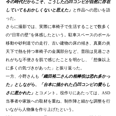
今の時代だからこそ、こうした凸凹コンビが自然に存在
していてもおかしくないと思えた」
と作品への思いを語
った。
さらに撮影では、実際に車椅子で生活することで数多く
の“日常の壁”を体感したという。駐車スペースのポール
移動や砂利道での走行、古い建物の床の傾き、真夏の炎
天下で熱を持つ車椅子の金属部分など、普段は見過ごさ
れがちな不便さを肌で感じたことを明かし、「想像以上
に多くの気づきがあった」と振り返った。
一方、小野さんも
「織田裕二さんの相棒役は恐れ多かっ
た」としながら、「台本に描かれた凸凹コンビの愛らし
さに惹かれた」
とコメント。役作りにあたっては、ASD
当事者や家族への取材を重ね、制作陣と細かな調整を行
いながら人物像を作り上げたという。