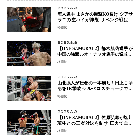
ーで完全決着
2026.8.8
海人選手 まさかの衝撃KO負け シアサ
ラニの左ハイが炸裂 リベンジ戦は一
瞬で決着
格闘技
2026.8.8
【ONE SAMURAI 2】都木航佑選手が
中国の強豪ルオ・チャオ選手の猛攻を
受けながらも的確な攻撃で応戦 最後
格闘技
まで打ち合うも判定でチャオに軍配
2026.8.8
山北渓人が圧巻の一本勝ち！田上こゆ
るを1R撃破 ケルベロスチョークで存
在感を示す
格闘技
2026.8.8
【ONE SAMURAI 2】笠原弘希が塩川
琉斗との王者対決を制す 圧力で主導
権を握り判定勝利
格闘技