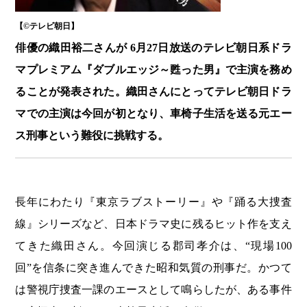
【©️テレビ朝日】
俳優の織田裕二さんが 6月27日放送のテレビ朝日系ドラ
マプレミアム『ダブルエッジ～甦った男』で主演を務め
ることが発表された。織田さんにとってテレビ朝日ドラ
マでの主演は今回が初となり、車椅子生活を送る元エー
ス刑事という難役に挑戦する。
長年にわたり『東京ラブストーリー』や『踊る大捜査
線』シリーズなど、日本ドラマ史に残るヒット作を支え
てきた織田さん。今回演じる郡司孝介は、“現場100
回”を信条に突き進んできた昭和気質の刑事だ。かつて
は警視庁捜査一課のエースとして鳴らしたが、ある事件