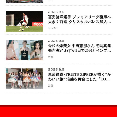
へ
2026.8.6
冨安健洋選手 プレミアリーグ復帰へ
大きく前進 クリスタルパレス加入目
前 メディカルチェックも通過
サッカー
2026.8.6
令和の爆美女 中野恵那さん 初写真集
発売決定 わずか3日で2560万インプレ
ッションを記録した話題の美貌を凝縮
芸能
2026.8.6
東武鉄道×FRUITS ZIPPERが描く“か
わいい旅” 沿線を舞台にした「TOBU
KAWAII PROJECT」が開幕
芸能