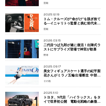
芸能
2025.12.19
トム・クルーズが“命がけ”を脱ぎ捨て
る―イニャリトゥ監督と挑む前代未聞
の大惨事コメディ「DIGGER ディガ
芸能
ー」始動
2026.03.15
二代目つば九郎が遂に復活！出陣式ラ
ストにサプライズ登場で神宮が歓喜
野球
2025.09.17
美女フィギュアスケート選手の紀平梨
花さんがミラノ五輪出場断念 中部選
手権欠場を発表「安全最優先の判断」
その他
2025.11.10
トヨタ、9代目「ハイラックス」をタ
イで世界初公開 電動化戦略の象徴と
なるBEVモデルを初設定