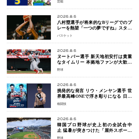
芸能
2026.8.6
八村塁選手が将来的なBリーグでのプ
レーを熱望「一つの夢ですね」スター
帰還がリーグ価値を押し上げる可能性
バスケット
2026.8.6
ヌートバー選手 新天地初安打は貴重
なタイムリー 本拠地ファンが大歓声
笑顔で歓喜
野球
2026.8.6
挑発的な発言 リウ・メンヤン選手 世
界最高峰ONEで浮き彫りになる 日本
キックボクシングが直面する“技術
格闘技
戦”の現在地
2026.8.6
韓国プロ野球が史上初の全試合中
止 猛暑が突きつけた「屋外スポーツ
の限界」 日本発のドーム型施設時代
野球