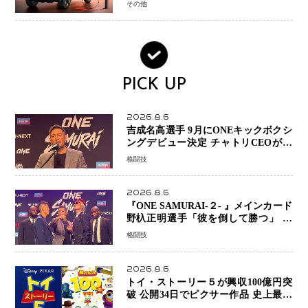
その他
PICK UP
2026.8.6
吉成名高選手 9月にONEキックボクシ
ングデビュー決定 チャトリCEOがサ
プライズ発表 2カ月連続参戦へ
格闘技
2026.8.6
『ONE SAMURAI-２- 』メインカード
野杁正明選手「彼を倒して勝つ」 リ
ウ・メンヤンとの因縁に決着へ 再起
格闘技
を懸けたONEフェザー級トーナメント
初戦
2026.8.6
トイ・ストーリー５が興収100億円突
破 公開34日でピクサー作品 史上最速
日本歴代シリーズ最高更新も目前