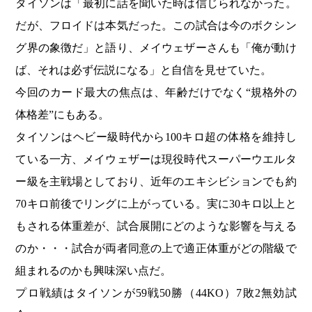
タイソンは「最初に話を聞いた時は信じられなかった。
だが、フロイドは本気だった。この試合は今のボクシン
グ界の象徴だ」と語り、メイウェザーさんも「俺が動け
ば、それは必ず伝説になる」と自信を見せていた。
今回のカード最大の焦点は、年齢だけでなく“規格外の
体格差”にもある。
タイソンはヘビー級時代から100キロ超の体格を維持し
ている一方、メイウェザーは現役時代スーパーウエルタ
ー級を主戦場としており、近年のエキシビションでも約
70キロ前後でリングに上がっている。実に30キロ以上と
もされる体重差が、試合展開にどのような影響を与える
のか・・・試合が両者同意の上で適正体重がどの階級で
組まれるのかも興味深い点だ。
プロ戦績はタイソンが59戦50勝（44KO）7敗2無効試