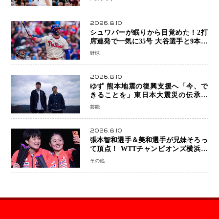
2026.8.10
シュワバーが眠りから目覚めた！2打
席連発で一気に35号 大谷選手と9本差
に 本塁打王争いで単独トップ浮上
野球
2026.8.10
ゆず 熊本地震の復興支援へ「今、で
きることを」東日本大震災の伝承歌
「幾重」ライブ音源を配信、収益を全
芸能
額寄付
2026.8.10
張本智和選手＆美和選手が兄妹そろっ
て頂点！ WTTチャンピオンズ横浜で
史上初の快挙 2人で約1264万円の優
その他
勝賞金