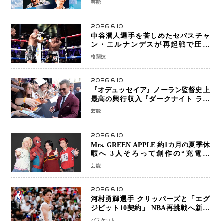
芸能
2026.8.10
中谷潤人選手を苦しめたセバスチャ
ン・エルナンデスが再起戦で圧巻
KO 2回で相手を沈める…次戦は亀田
格闘技
京之介
2026.8.10
『オデュッセイア』ノーラン監督史上
最高の興行収入『ダークナイト ライ
ジング』超え、世界で11億ドル突破
芸能
2026.8.10
Mrs. GREEN APPLE 約1カ月の夏季休
暇へ 3人そろって創作の“充電期
間”「自分らしいインプットを」
芸能
2026.8.10
河村勇輝選手 クリッパーズと「エグ
ジビット10契約」 NBA再挑戦へ新た
な一歩、八村塁選手との共闘にも期待
バスケット