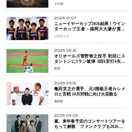
予定
その他
2026.01.07
ニューイヤーカップ2026結果！ウイン
ターカップ王者・福岡大大濠が貫禄
V！ 東山は“背番号継承”で新たな物語
バスケット
を刻む
2025.09.21
オリオールズ菅野智之投手 初回にス
タントンに3ラン被弾 3回6安打4失点
で降板
野球
2025.09.19
亀田京之介選手、元3階級王者カシメ
ロと舌戦 10月対戦に向け火花散る
格闘技
2025.05.06
嵐、来年春予定のコンサートツアーを
もって解散 ファンクラブも2026年5
月末で活動終了