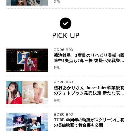
芸能
PICK UP
2026.8.10
菊池雄星、3度目のリハビリ登板 4回
途中4失点も7奪三振 復帰へ実戦登板
を重ねる
野球
2026.8.10
植村あかりさん Juice=Juice卒業後初
のフォトブック発売決定 新たな表現
者としての“今”を凝縮
芸能
2026.8.10
TUBE 40周年の軌跡がスクリーンに 初
の長編映画で舞台裏も公開