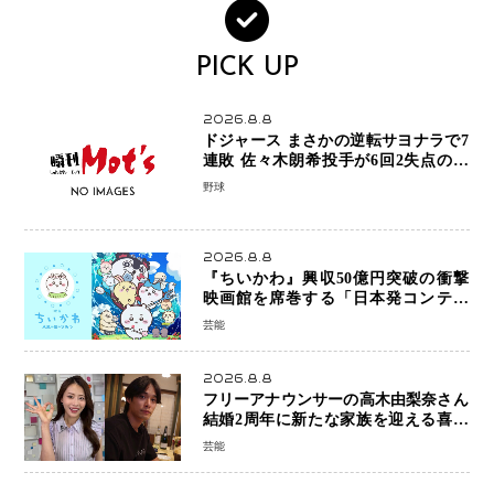
PICK UP
2026.8.8
ドジャース まさかの逆転サヨナラで7
連敗 佐々木朗希投手が6回2失点の力
投も勝利届かず、大谷翔平は好機で悔
野球
しい併殺打
2026.8.8
『ちいかわ』興収50億円突破の衝撃
映画館を席巻する「日本発コンテン
ツ」の強さ スパイダーマン、モアナ
芸能
ら世界級作品と並ぶ存在感
2026.8.8
フリーアナウンサーの高木由梨奈さん
結婚2周年に新たな家族を迎える喜び
を報告 夫・岸田タツヤさんと連名
芸能
「夫婦ともに幸せに感じています」