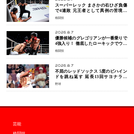
スーパーレック まさかの右ひざ負傷
で4連敗 元王者として異例の苦境…
「アクシデント」でも消えない危険信
格闘技
号
2026.8.7
優勝候補のグレゴリアンが一番乗りで
4強入り！ 徹底したローキックでウス
ビャンを攻略、判定勝利
格闘技
2026.8.7
不屈のレッドソックス 5度のビハイン
ドを跳ね返す 延長13回サヨナラ勝
ち 吉田正尚選手も2安打1打点で貢献 4
野球
得点以上は驚異の28連勝
芸能
格闘技