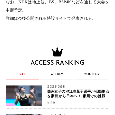
なお、NHKは地上波、BS、BSP4Kなどを通じて大会を
中継予定。
詳細は今後公開される特設サイトで発表される。
ACCESS RANKING
24H
WEEKLY
MONTHLY
2025.09.11
競泳女子の池江璃花子選手が活動拠点
を豪州から日本へ！ 豪州での挑戦を
糧に、28年ロサンゼルス五輪へ再始動
その他
2026.01.14