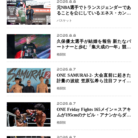
2026.8.8
元NBA選手でトランスジェンダーであ
ることを公にしているエネス・カンタ
ーがWNBAドラフト参戦を表明「参加
バスケット
資格を満たしている」異例の挑戦、そ
の背景に女子スポーツを巡る議論
2026.8.8
久保優太選手が結婚を報告 新たなパ
ートナーと歩む「集大成の一年」競技
生活を支える存在に感謝
格闘技
2026.8.7
ONE SAMURAI-2- 大会直前に起きた
計量の波紋 笠原弘希ら注目ファイタ
ーは契約体重で決戦へ、山本歩夢と平
格闘技
山諒選手戦は中止に
2026.8.7
ONE Friday Fights 165メイン＝スアキ
ムが195cmのナビル・アナンからダウ
ン奪取！猛反撃を耐え抜き判定勝利、
格闘技
8連勝を達成
2026.8.7