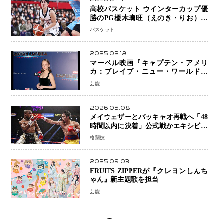
高校バスケット ウインターカップ優
勝のPG榎木璃旺（えのき・りお）が
プロの現場へ―。
バスケット
2025.02.18
マーベル映画『キャプテン・アメリ
カ：ブレイブ・ニュー・ワールド』
新ブラック・ウィドウ役のシラ・ハー
芸能
スとは！？
2026.05.08
メイウェザーとパッキャオ再戦へ「48
時間以内に決着」公式戦かエキシビシ
ョンか混迷続く
格闘技
2025.09.03
FRUITS ZIPPERが『クレヨンしんち
ゃん』新主題歌を担当
芸能