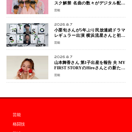
スク解禁 名曲の数々がデジタル配信
へ 40周年へ向け1年間で全作品を順次
芸能
公開
2026.8.7
小栗旬さんが5年ぶり民放連続ドラマ
レギュラー出演 横浜流星さんと初共
演『LOST10』で異色バディ結成
芸能
2026.8.7
山本舞香さん 第1子出産を報告 夫 MY
FIRST STORYのHiroさんとの新たな
家族生活「母子ともに健康」
芸能
芸能
格闘技