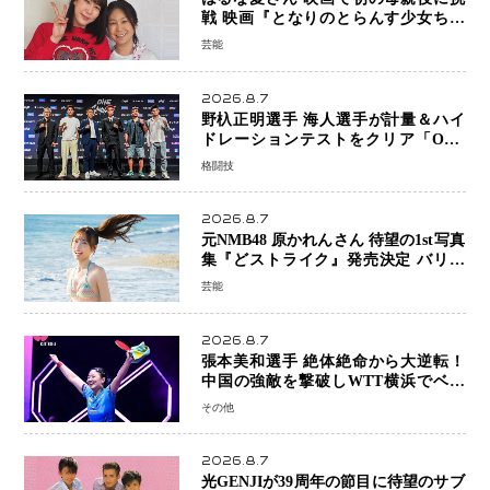
戦 映画『となりのとらんす少女ちゃ
ん』11月7日公開 未来の自分との対話
芸能
を描く注目作
2026.8.7
野杁正明選手 海人選手が計量＆ハイ
ドレーションテストをクリア「ONE
SAMURAI 2」決戦へ万全の準備整う
格闘技
2026.8.7
元NMB48 原かれんさん 待望の1st写真
集『どストライク』発売決定 バリで
魅せる25歳の新境地
芸能
2026.8.7
張本美和選手 絶体絶命から大逆転！
中国の強敵を撃破しWTT横浜でベス
ト8進出
その他
2026.8.7
光GENJIが39周年の節目に待望のサブ