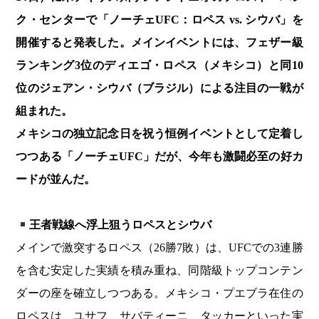
ク・センターで「ノーチェUFC：ロペス vs. シウバ」を
開催すると発表した。メインイベントには、フェザー級
ランキング3位のディエゴ・ロペス（メキシコ）と同10
位のジェアン・シウバ（ブラジル）による注目の一戦が
組まれた。
メキシコの独立記念日を祝う恒例イベントとして定着し
つつある「ノーチェUFC」だが、今年も激闘必至の好カ
ードが並んだ。
王者戦線へ浮上狙うロペスとシウバ
メインで激突するロペス（26勝7敗）は、UFCでの3連勝
を含む安定した実績を積み重ね、同階級トップコンテン
ダーの座を確立しつつある。メキシコ・プエブラ在住の
ロペスは、ユサフ、サバティーニ、タッカーといった実