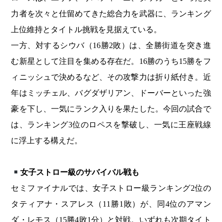
力者を次々と仕留めてきた総合力を武器に、ランキング
上位維持とタイトル挑戦を見据えている。
一方、対するシウバ（16勝2敗）は、全勝街道を突き進
む新星として注目を集める存在だ。16勝のうち15勝をフ
ィニッシュで決めるなど、その攻撃力は折り紙付き。近
年はミッチェル、バグダザリアン、ドーバーといった強
豪を下し、一気にランク入りを果たした。今回の試合で
は、ランキング3位のロペスを撃破し、一気に王座戦線
に浮上する構えだ。
女子ストロー級のサバイバル戦も
セミファイナルでは、女子ストロー級ランキング2位の
タティアナ・スアレス（11勝1敗）が、同4位のアマン
ダ・レモス（15勝4敗1分）と対戦。いずれも次期タイト