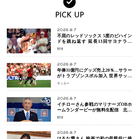
PICK UP
2026.8.7
不屈のレッドソックス 5度のビハイン
ドを跳ね返す 延長13回サヨナラ勝
ち 吉田正尚選手も2安打1打点で貢献 4
野球
得点以上は驚異の28連勝
2026.8.7
年俸31億円にグッズ売上20％…サラー
がトラブゾンスポル加入 世界サッカ
ーは「五大リーグ一強」から新時代へ
サッカー
2026.8.7
イチローさん参戦のマリナーズOBホ
ームランダービーが無料生配信 北米
ならではの“魅せる興行”に世界が注目
野球
2026.8.7
はるな愛さん 映画で初の母親役に挑