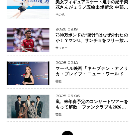
美女フィギュアスケート選手の紀平梨
花さんがミラノ五輪出場断念 中部選
手権欠場を発表「安全最優先の判断」
その他
2026.02.19
7300万ポンドの“賭け”はなぜ外れたの
か！？マンU、サンチョをフリー放出
へ・・・補強戦略の転換点に
サッカー
2025.02.18
マーベル映画『キャプテン・アメリ
カ：ブレイブ・ニュー・ワールド』
新ブラック・ウィドウ役のシラ・ハー
芸能
スとは！？
2025.05.06
嵐、来年春予定のコンサートツアーを
もって解散 ファンクラブも2026年5
月末で活動終了
芸能