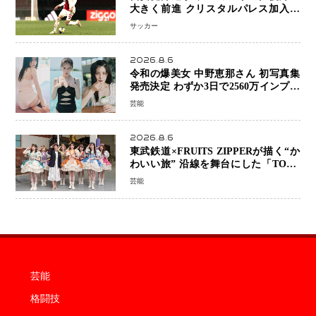
大きく前進 クリスタルパレス加入目
前 メディカルチェックも通過
サッカー
2026.8.6
令和の爆美女 中野恵那さん 初写真集
発売決定 わずか3日で2560万インプレ
ッションを記録した話題の美貌を凝縮
芸能
2026.8.6
東武鉄道×FRUITS ZIPPERが描く“か
わいい旅” 沿線を舞台にした「TOBU
KAWAII PROJECT」が開幕
芸能
芸能
格闘技