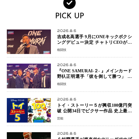
PICK UP
2026.8.6
吉成名高選手 9月にONEキックボクシ
ングデビュー決定 チャトリCEOがサ
プライズ発表 2カ月連続参戦へ
格闘技
2026.8.6
『ONE SAMURAI-２- 』メインカード
野杁正明選手「彼を倒して勝つ」 リ
ウ・メンヤンとの因縁に決着へ 再起
格闘技
を懸けたONEフェザー級トーナメント
初戦
2026.8.6
トイ・ストーリー５が興収100億円突
破 公開34日でピクサー作品 史上最速
日本歴代シリーズ最高更新も目前
芸能
2026.8.6