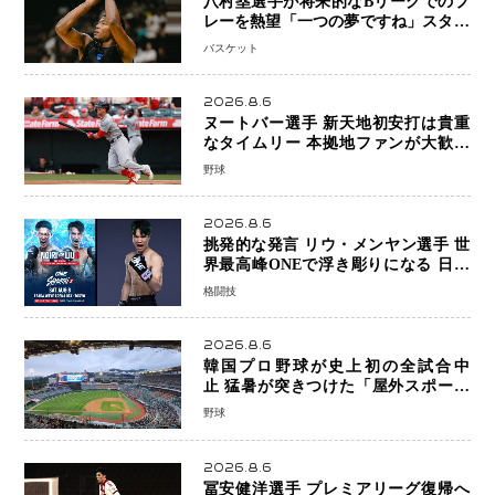
八村塁選手が将来的なBリーグでのプ
レーを熱望「一つの夢ですね」スター
帰還がリーグ価値を押し上げる可能性
バスケット
2026.8.6
ヌートバー選手 新天地初安打は貴重
なタイムリー 本拠地ファンが大歓声
笑顔で歓喜
野球
2026.8.6
挑発的な発言 リウ・メンヤン選手 世
界最高峰ONEで浮き彫りになる 日本
キックボクシングが直面する“技術
格闘技
戦”の現在地
2026.8.6
韓国プロ野球が史上初の全試合中
止 猛暑が突きつけた「屋外スポーツ
の限界」 日本発のドーム型施設時代
野球
へ
2026.8.6
冨安健洋選手 プレミアリーグ復帰へ