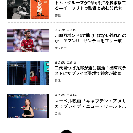
トム・クルーズが“命がけ”を脱ぎ捨て
る―イニャリトゥ監督と挑む前代未聞
の大惨事コメディ「DIGGER ディガ
芸能
ー」始動
2026.02.19
7300万ポンドの“賭け”はなぜ外れたの
か！？マンU、サンチョをフリー放出
へ・・・補強戦略の転換点に
サッカー
2026.03.15
二代目つば九郎が遂に復活！出陣式ラ
ストにサプライズ登場で神宮が歓喜
野球
2025.02.18
マーベル映画『キャプテン・アメリ
カ：ブレイブ・ニュー・ワールド』
新ブラック・ウィドウ役のシラ・ハー
芸能
スとは！？