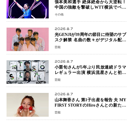
張本美和選手 絶体絶命から大逆転！
中国の強敵を撃破しWTT横浜でベス
ト8進出
その他
2026.8.7
光GENJIが39周年の節目に待望のサブ
スク解禁 名曲の数々がデジタル配信
へ 40周年へ向け1年間で全作品を順次
芸能
公開
2026.8.7
小栗旬さんが5年ぶり民放連続ドラマ
レギュラー出演 横浜流星さんと初共
演『LOST10』で異色バディ結成
芸能
2026.8.7
山本舞香さん 第1子出産を報告 夫 MY
FIRST STORYのHiroさんとの新たな
家族生活「母子ともに健康」
芸能