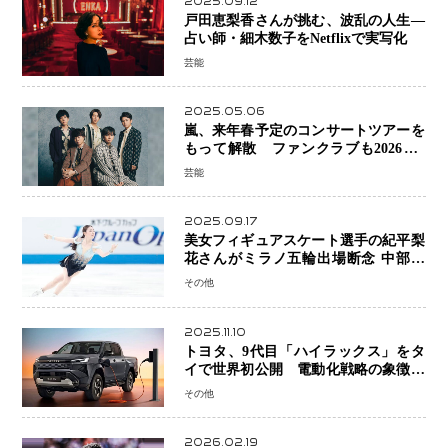
2025.09.12
戸田恵梨香さんが挑む、波乱の人生―
占い師・細木数子をNetflixで実写化
芸能
2025.05.06
嵐、来年春予定のコンサートツアーを
もって解散 ファンクラブも2026年5
月末で活動終了
芸能
2025.09.17
美女フィギュアスケート選手の紀平梨
花さんがミラノ五輪出場断念 中部選
手権欠場を発表「安全最優先の判断」
その他
2025.11.10
トヨタ、9代目「ハイラックス」をタ
イで世界初公開 電動化戦略の象徴と
なるBEVモデルを初設定
その他
2026.02.19