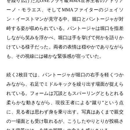
を繰り広げた元ONEフライ級MMA世界王者のアドリア
ーノ・モラエス、そしてMMAファイターのジェイソ
ン・イーストマンが見守る中、堀口とパントージャが対
峙する姿が収められている。パントージャは堀口を指差
しながら笑みを浮かべ、堀口は手を挙げて何かを語りか
けている様子だった。両者の表情は穏やかでありながら
も、その視線には確かな緊張感が宿っていた。
続く2枚目では、パントージャが堀口の右手を軽くつか
みながら、右足でミドルキックを繰り出す場面が捉えら
れている。フォームは冗談ともスパーリングともとれる
柔らかな動きながら、現役王者による“蹴り”という点
に、見る者は思わず身を乗り出す。写真はあくまで親交
の一場面とも受け取れるが、こうしたやりとりが投稿さ