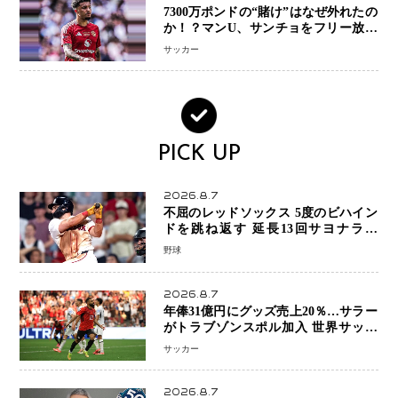
7300万ポンドの“賭け”はなぜ外れたの
か！？マンU、サンチョをフリー放出
へ・・・補強戦略の転換点に
サッカー
PICK UP
2026.8.7
不屈のレッドソックス 5度のビハイン
ドを跳ね返す 延長13回サヨナラ勝
ち 吉田正尚選手も2安打1打点で貢献 4
野球
得点以上は驚異の28連勝
2026.8.7
年俸31億円にグッズ売上20％…サラー
がトラブゾンスポル加入 世界サッカ
ーは「五大リーグ一強」から新時代へ
サッカー
2026.8.7