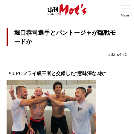
堀口恭司選手とパントージャが臨戦モ
ードか
2025.4.15
UFCフライ級王者と交錯した“意味深な2枚”