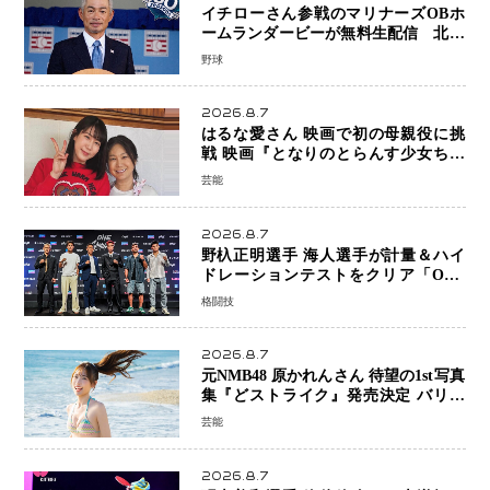
イチローさん参戦のマリナーズOBホ
ームランダービーが無料生配信 北米
ならではの“魅せる興行”に世界が注目
野球
2026.8.7
はるな愛さん 映画で初の母親役に挑
戦 映画『となりのとらんす少女ちゃ
ん』11月7日公開 未来の自分との対話
芸能
を描く注目作
2026.8.7
野杁正明選手 海人選手が計量＆ハイ
ドレーションテストをクリア「ONE
SAMURAI 2」決戦へ万全の準備整う
格闘技
2026.8.7
元NMB48 原かれんさん 待望の1st写真
集『どストライク』発売決定 バリで
魅せる25歳の新境地
芸能
2026.8.7