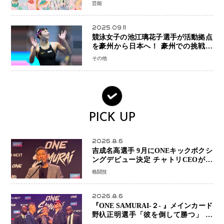
芸能
2025.09.11
競泳女子の池江璃花子選手が活動拠点
を豪州から日本へ！ 豪州での挑戦を
糧に、28年ロサンゼルス五輪へ再始動
その他
PICK UP
2026.8.6
吉成名高選手 9月にONEキックボクシ
ングデビュー決定 チャトリCEOがサ
プライズ発表 2カ月連続参戦へ
格闘技
2026.8.6
『ONE SAMURAI-２- 』メインカード
野杁正明選手「彼を倒して勝つ」 リ
ウ・メンヤンとの因縁に決着へ 再起