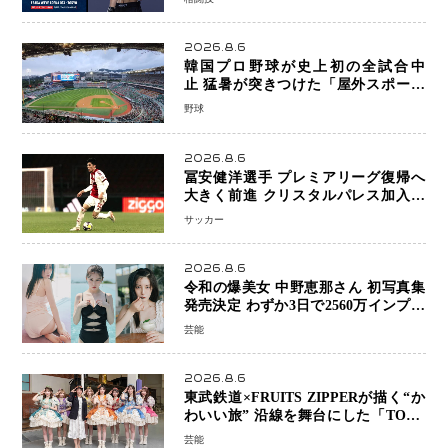
戦”の現在地
2026.8.6
韓国プロ野球が史上初の全試合中
止 猛暑が突きつけた「屋外スポーツ
の限界」 日本発のドーム型施設時代
野球
へ
2026.8.6
冨安健洋選手 プレミアリーグ復帰へ
大きく前進 クリスタルパレス加入目
前 メディカルチェックも通過
サッカー
2026.8.6
令和の爆美女 中野恵那さん 初写真集
発売決定 わずか3日で2560万インプレ
ッションを記録した話題の美貌を凝縮
芸能
2026.8.6
東武鉄道×FRUITS ZIPPERが描く“か
わいい旅” 沿線を舞台にした「TOBU
KAWAII PROJECT」が開幕
芸能