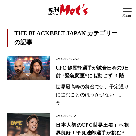
THE BLACKBELT JAPAN カテゴリー
の記事
2026.5.22
UFC 鶴屋怜選手が試合日程の9日
前 “緊急変更”にも動じず １階級
上での代役マッチ受諾に見えた陣
世界最高峰の舞台では、予定通り
営の対応力と覚悟
に進むことのほうが少ない―。
そ...
2026.5.7
日本人初のUFC世界王者」へ視
界良好！平良達郎選手が挑む“歴