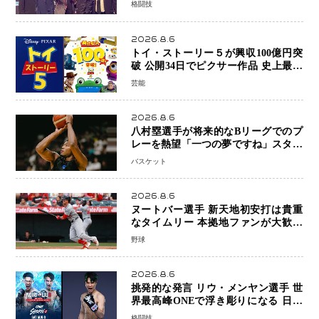
格闘技
を懸けたONEフェザー級トーナメント
初戦
2026.8.6
トイ・ストーリー５が興収100億円突
破 公開34日でピクサー作品 史上最速
日本歴代シリーズ最高更新も目前
芸能
2026.8.6
八村塁選手が将来的なBリーグでのプ
レーを熱望「一つの夢ですね」スター
帰還がリーグ価値を押し上げる可能性
バスケット
2026.8.6
ヌートバー選手 新天地初安打は貴重
なタイムリー 本拠地ファンが大歓声
笑顔で歓喜
野球
2026.8.6
挑発的な発言 リウ・メンヤン選手 世
界最高峰ONEで浮き彫りになる 日本
キックボクシングが直面する“技術
格闘技