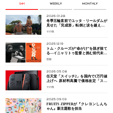
24H
WEEKLY
MONTHLY
2026.01.28
冬季五輪直前でユッタ・リールダムが
見せた「完成形」転倒と涙を越えて─
ミラノで金を狙うオランダ女王の現在
その他
地
2025.12.19
トム・クルーズが“命がけ”を脱ぎ捨て
る―イニャリトゥ監督と挑む前代未聞
の大惨事コメディ「DIGGER ディガ
芸能
ー」始動
2026.05.08
任天堂「スイッチ2」を国内で1万円値
上げへ 原材料高騰で価格改定「スイ
ッチオンライン」も引き上げ
その他
2025.09.03
FRUITS ZIPPERが『クレヨンしんち
ゃん』新主題歌を担当