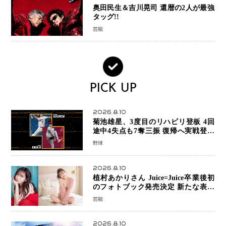
奥田民生＆吉川晃司 還暦の2人が最強
タッグ!!
芸能
PICK UP
2026.8.10
菊池雄星、3度目のリハビリ登板 4回
途中4失点も7奪三振 復帰へ実戦登板
を重ねる
野球
2026.8.10
植村あかりさん Juice=Juice卒業後初
のフォトブック発売決定 新たな表現
者としての“今”を凝縮
芸能
2026.8.10