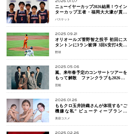
2026.01.07
ニューイヤーカップ2026結果！ウイン
ターカップ王者・福岡大大濠が貫禄
V！ 東山は“背番号継承”で新たな物語
バスケット
を刻む
2025.09.21
オリオールズ菅野智之投手 初回にス
タントンに3ラン被弾 3回6安打4失点
で降板
野球
2025.05.06
嵐、来年春予定のコンサートツアーを
もって解散 ファンクラブも2026年5
月末で活動終了
芸能
2026.01.26
ももクロ玉井詩織さんが体現する“ご
機嫌な私” ビューティーブランド
「iYON」が描く新しいスキンケア体
美容コスメ
験
2025.02.26