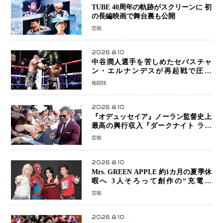
TUBE 40周年の軌跡がスクリーンに 初
の長編映画で舞台裏も公開
芸能
2026.8.10
中谷潤人選手を苦しめたセバスチャ
ン・エルナンデスが再起戦で圧巻
KO 2回で相手を沈める…次戦は亀田
格闘技
京之介
2026.8.10
『オデュッセイア』ノーラン監督史上
最高の興行収入『ダークナイト ライ
ジング』超え、世界で11億ドル突破
芸能
2026.8.10
Mrs. GREEN APPLE 約1カ月の夏季休
暇へ 3人そろって創作の“充電期
間”「自分らしいインプットを」
芸能
2026.8.10