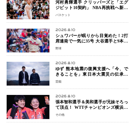
河村勇輝選手 クリッパーズと「エグ
ジビット10契約」 NBA再挑戦へ新た
な一歩、八村塁選手との共闘にも期待
バスケット
2026.8.10
シュワバーが眠りから目覚めた！2打
席連発で一気に35号 大谷選手と9本差
に 本塁打王争いで単独トップ浮上
野球
2026.8.10
ゆず 熊本地震の復興支援へ「今、で
きることを」東日本大震災の伝承歌
「幾重」ライブ音源を配信、収益を全
芸能
額寄付
2026.8.10
張本智和選手＆美和選手が兄妹そろっ
て頂点！ WTTチャンピオンズ横浜で
史上初の快挙 2人で約1264万円の優
その他
勝賞金