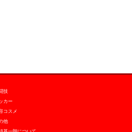
闘技
ッカー
容コスメ
の他
須基一朗について