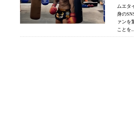
月、日
ムエタ
身のS
ァンを
ことを.