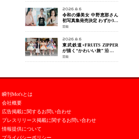
カルチェックも通過
2026.8.6
令和の爆美女 中野恵那さん
初写真集発売決定 わずか3日
で2560万インプレッション
芸能
を記録した話題の美貌を凝
縮
2026.8.6
東武鉄道×FRUITS ZIPPER
が描く“かわいい旅” 沿線を
舞台にした「TOBU KAWAII
芸能
PROJECT」が開幕
瞬刊Mot'sとは
会社概要
広告掲載に関するお問い合わせ
プレスリリース掲載に関するお問い合わせ
情報提供について
プライバシーポリシー