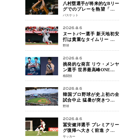
八村塁選手が将来的なBリー
グでのプレーを熱望「一つ
の夢ですね」スター帰還が
バスケット
リーグ価値を押し上げる可
能性
2026.8.6
ヌートバー選手 新天地初安
打は貴重なタイムリー 本拠
地ファンが大歓声 笑顔で歓
野球
喜
2026.8.6
挑発的な発言 リウ・メンヤ
ン選手 世界最高峰ONEで浮
き彫りになる 日本キックボ
格闘技
クシングが直面する“技術
戦”の現在地
2026.8.6
韓国プロ野球が史上初の全
試合中止 猛暑が突きつけた
「屋外スポーツの限界」 日
野球
本発のドーム型施設時代へ
2026.8.6
冨安健洋選手 プレミアリー
グ復帰へ大きく前進 クリス
タルパレス加入目前 メディ
サッカー