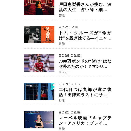
戸田恵梨香さんが挑む、波
乱の人生―占い師・細木数
子をNetflixで実写化
芸能
2025.12.19
トム・クルーズが“命が
け”を脱ぎ捨てる―イニャリ
トゥ監督と挑む前代未聞の
芸能
大惨事コメディ「DIGGER
ディガー」始動
2026.02.19
7300万ポンドの“賭け”はな
ぜ外れたのか！？マンU、サ
ンチョをフリー放出
サッカー
へ・・・補強戦略の転換点
に
2026.03.15
二代目つば九郎が遂に復
活！出陣式ラストにサプラ
イズ登場で神宮が歓喜
野球
2025.02.18
マーベル映画『キャプテ
ン・アメリカ：ブレイブ・
ニュー・ワールド』 新ブラ
芸能