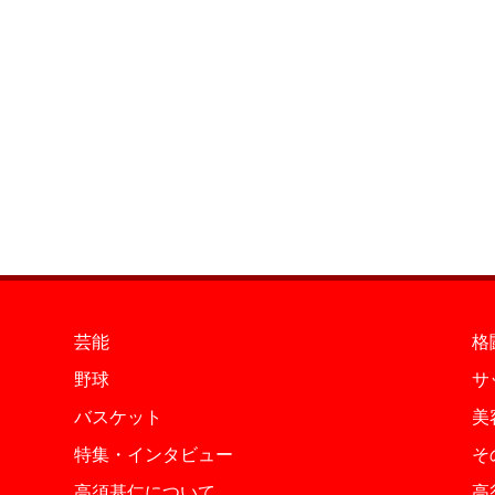
芸能
格
野球
サ
バスケット
美
特集・インタビュー
そ
高須基仁について
高