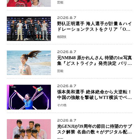
ん』11月7日公開 未来の自分との対話
芸能
を描く注目作
2026.8.7
野杁正明選手 海人選手が計量＆ハイ
ドレーションテストをクリア「ONE
SAMURAI 2」決戦へ万全の準備整う
格闘技
2026.8.7
元NMB48 原かれんさん 待望の1st写真
集『どストライク』発売決定 バリで
魅せる25歳の新境地
芸能
2026.8.7
張本美和選手 絶体絶命から大逆転！
中国の強敵を撃破しWTT横浜でベス
ト8進出
その他
2026.8.7
光GENJIが39周年の節目に待望のサブ
スク解禁 名曲の数々がデジタル配信
へ 40周年へ向け1年間で全作品を順次