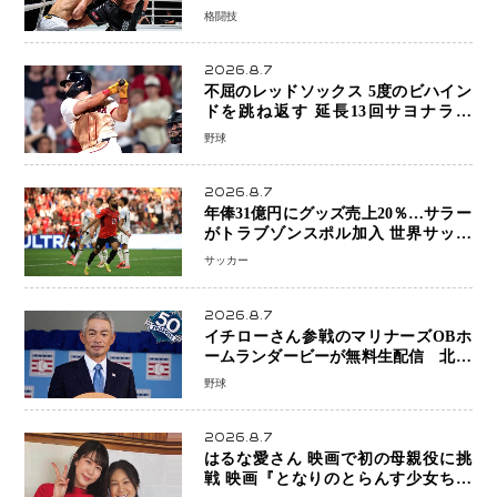
ビャンを攻略、判定勝利
格闘技
2026.8.7
不屈のレッドソックス 5度のビハイン
ドを跳ね返す 延長13回サヨナラ勝
ち 吉田正尚選手も2安打1打点で貢献 4
野球
得点以上は驚異の28連勝
2026.8.7
年俸31億円にグッズ売上20％…サラー
がトラブゾンスポル加入 世界サッカ
ーは「五大リーグ一強」から新時代へ
サッカー
2026.8.7
イチローさん参戦のマリナーズOBホ
ームランダービーが無料生配信 北米
ならではの“魅せる興行”に世界が注目
野球
2026.8.7
はるな愛さん 映画で初の母親役に挑
戦 映画『となりのとらんす少女ちゃ