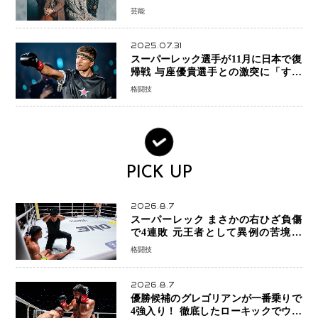
月末で活動終了
芸能
2025.07.31
スーパーレック選手が11月に日本で復
帰戦 与座優貴選手との激突に「すべ
ての技術を見せたい」
格闘技
PICK UP
2026.8.7
スーパーレック まさかの右ひざ負傷
で4連敗 元王者として異例の苦境…
「アクシデント」でも消えない危険信
格闘技
号
2026.8.7
優勝候補のグレゴリアンが一番乗りで
4強入り！ 徹底したローキックでウス