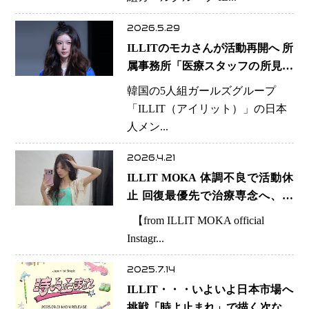
2026.5.29
ILLITのモカさんが活動再開へ 所
属事務所「医療スタッフの所見を
受け判断」4月から休養中
韓国の5人組ガールズグループ
「ILLIT（アイリット）」の日本
人メン...
2026.4.21
ILLIT MOKA 体調不良で活動休
止 回復最優先で治療専念へ、復
帰時期は未定
【from ILLIT MOKA official
Instagr...
2025.7.14
ILLIT・・・いよいよ日本市場へ
挑戦「時よ止まれ」で描く次なる