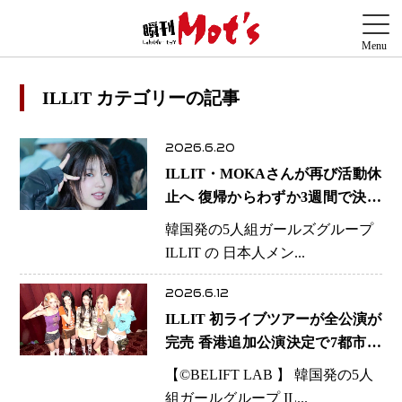
ILLIT カテゴリーの記事
2026.6.20
ILLIT・MOKAさんが再び活動休
止へ 復帰からわずか3週間で決断
当面は4人体制で活動
韓国発の5人組ガールズグループ
ILLIT の 日本人メン...
2026.6.12
ILLIT 初ライブツアーが全公演が
完売 香港追加公演決定で7都市15
公演へ拡大
【©️BELIFT LAB 】 韓国発の5人
組ガールグループ IL...