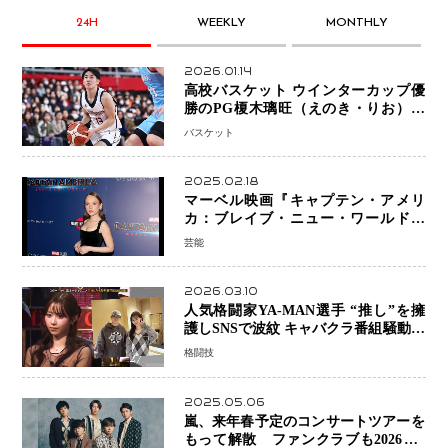
24H
WEEKLY
MONTHLY
2026.01.14
高校バスケット ウインターカップ優
勝のPG榎木璃旺（えのき・りお）が
プロの現場へ―。
バスケット
2025.02.18
マーベル映画『キャプテン・アメリ
カ：ブレイブ・ニュー・ワールド』
新ブラック・ウィドウ役のシラ・ハー
芸能
スとは！？
2026.03.10
人気格闘家YA-MAN選手 “推し”を擁
護しSNSで波紋 キャバクラ番組騒動に
参戦…結果的にPR効果も？
格闘技
2025.05.06
嵐、来年春予定のコンサートツアーを
もって解散 ファンクラブも2026年5