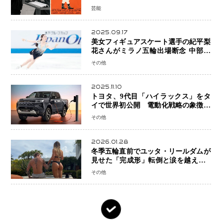
の大惨事コメディ「DIGGER ディガ
芸能
ー」始動
2025.09.17
美女フィギュアスケート選手の紀平梨
花さんがミラノ五輪出場断念 中部選
手権欠場を発表「安全最優先の判断」
その他
2025.11.10
トヨタ、9代目「ハイラックス」をタ
イで世界初公開 電動化戦略の象徴と
なるBEVモデルを初設定
その他
2026.01.28
冬季五輪直前でユッタ・リールダムが
見せた「完成形」転倒と涙を越えて─
ミラノで金を狙うオランダ女王の現在
その他
地