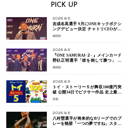
PICK UP
2026.8.6
吉成名高選手 9月にONEキックボクシ
ングデビュー決定 チャトリCEOがサ
プライズ発表 2カ月連続参戦へ
格闘技
2026.8.6
『ONE SAMURAI-２- 』メインカード
野杁正明選手「彼を倒して勝つ」 リ
ウ・メンヤンとの因縁に決着へ 再起
格闘技
を懸けたONEフェザー級トーナメント
初戦
2026.8.6
トイ・ストーリー５が興収100億円突
破 公開34日でピクサー作品 史上最速
日本歴代シリーズ最高更新も目前
芸能
2026.8.6
八村塁選手が将来的なBリーグでのプ
レーを熱望「一つの夢ですね」スター