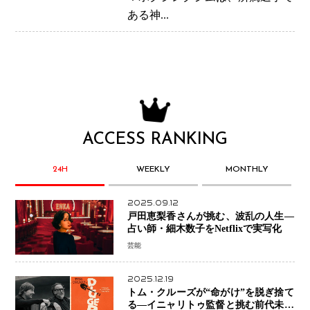
ある神...
ACCESS RANKING
24H
WEEKLY
MONTHLY
2025.09.12
戸田恵梨香さんが挑む、波乱の人生―
占い師・細木数子をNetflixで実写化
芸能
2025.12.19
トム・クルーズが“命がけ”を脱ぎ捨て
る―イニャリトゥ監督と挑む前代未聞