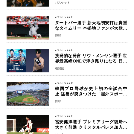
帰還がリーグ価値を押し上げる可能性
バスケット
2026.8.6
ヌートバー選手 新天地初安打は貴重
なタイムリー 本拠地ファンが大歓声
笑顔で歓喜
野球
2026.8.6
挑発的な発言 リウ・メンヤン選手 世
界最高峰ONEで浮き彫りになる 日本
キックボクシングが直面する“技術
格闘技
戦”の現在地
2026.8.6
韓国プロ野球が史上初の全試合中
止 猛暑が突きつけた「屋外スポーツ
の限界」 日本発のドーム型施設時代
野球
へ
2026.8.6
冨安健洋選手 プレミアリーグ復帰へ
大きく前進 クリスタルパレス加入目
前 メディカルチェックも通過