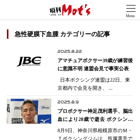
急性硬膜下血腫 カテゴリーの記事
2025.8.22
アマチュアボクサー39歳が練習後
に意識不明 連盟会見で事実公表
日本ボクシング連盟は22日、東
京都内で会見を開き、 ...
2025.8.9
プロボクサー神足茂利選手、脳出
血により28歳で逝去 ボクシング
の「見えざるリスク」を改めて浮
8月9日、神奈川県相模原市のＭ・
き彫りに
Ｔボクシングジムは、所属選手で