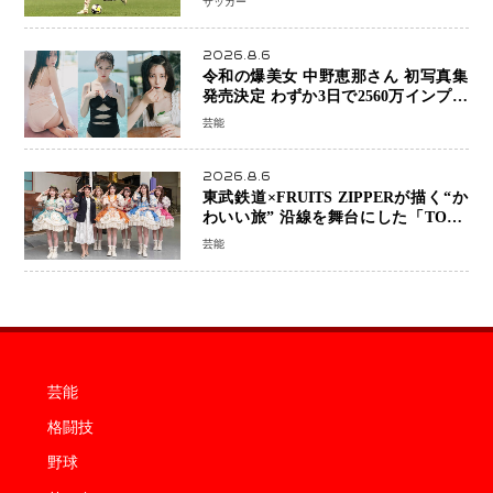
サッカー
2026.8.6
令和の爆美女 中野恵那さん 初写真集
発売決定 わずか3日で2560万インプレ
ッションを記録した話題の美貌を凝縮
芸能
2026.8.6
東武鉄道×FRUITS ZIPPERが描く“か
わいい旅” 沿線を舞台にした「TOBU
KAWAII PROJECT」が開幕
芸能
芸能
格闘技
野球