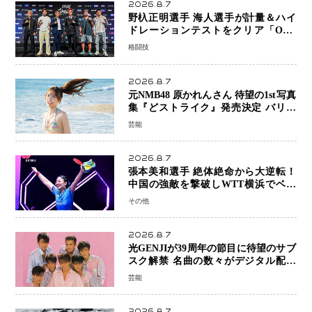
2026.8.7
野杁正明選手 海人選手が計量＆ハイ
ドレーションテストをクリア「ONE
SAMURAI 2」決戦へ万全の準備整う
格闘技
2026.8.7
元NMB48 原かれんさん 待望の1st写真
集『どストライク』発売決定 バリで
魅せる25歳の新境地
芸能
2026.8.7
張本美和選手 絶体絶命から大逆転！
中国の強敵を撃破しWTT横浜でベス
ト8進出
その他
2026.8.7
光GENJIが39周年の節目に待望のサブ
スク解禁 名曲の数々がデジタル配信
へ 40周年へ向け1年間で全作品を順次
芸能
公開
2026.8.7