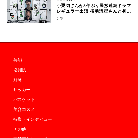
小栗旬さんが5年ぶり民放連続ドラマ
レギュラー出演 横浜流星さんと初共
演『LOST10』で異色バディ結成
芸能
芸能
格闘技
野球
サッカー
バスケット
美容コスメ
特集・インタビュー
その他