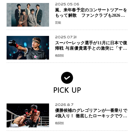
2025.05.06
嵐、来年春予定のコンサートツアーを
もって解散 ファンクラブも2026年5
月末で活動終了
芸能
2025.07.31
スーパーレック選手が11月に日本で復
帰戦 与座優貴選手との激突に「すべ
ての技術を見せたい」
格闘技
PICK UP
2026.8.7
優勝候補のグレゴリアンが一番乗りで
4強入り！ 徹底したローキックでウス
ビャンを攻略、判定勝利
格闘技