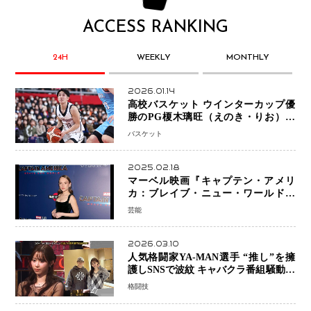
ACCESS RANKING
24H
WEEKLY
MONTHLY
2026.01.14
高校バスケット ウインターカップ優
勝のPG榎木璃旺（えのき・りお）が
プロの現場へ―。
バスケット
2025.02.18
マーベル映画『キャプテン・アメリ
カ：ブレイブ・ニュー・ワールド』
新ブラック・ウィドウ役のシラ・ハー
芸能
スとは！？
2026.03.10
人気格闘家YA-MAN選手 “推し”を擁
護しSNSで波紋 キャバクラ番組騒動に
参戦…結果的にPR効果も？
格闘技