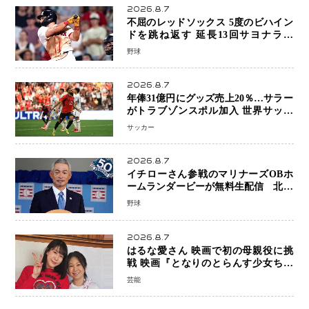
2026.8.7
不屈のレッドソックス 5度のビハイン
ドを跳ね返す 延長13回サヨナラ勝
ち 吉田正尚選手も2安打1打点で貢献 4
野球
得点以上は驚異の28連勝
2026.8.7
年俸31億円にグッズ売上20％…サラー
がトラブゾンスポル加入 世界サッカ
ーは「五大リーグ一強」から新時代へ
サッカー
2026.8.7
イチローさん参戦のマリナーズOBホ
ームランダービーが無料生配信 北米
ならではの“魅せる興行”に世界が注目
野球
2026.8.7
はるな愛さん 映画で初の母親役に挑
戦 映画『となりのとらんす少女ちゃ
ん』11月7日公開 未来の自分との対話
芸能
を描く注目作