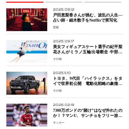
2025.09.12
戸田恵梨香さんが挑む、波乱の人生―
占い師・細木数子をNetflixで実写化
芸能
2025.09.17
美女フィギュアスケート選手の紀平梨
花さんがミラノ五輪出場断念 中部選
手権欠場を発表「安全最優先の判断」
その他
2025.11.10
トヨタ、9代目「ハイラックス」をタ
イで世界初公開 電動化戦略の象徴と
なるBEVモデルを初設定
その他
2026.02.19
7300万ポンドの“賭け”はなぜ外れたの
か！？マンU、サンチョをフリー放出
へ・・・補強戦略の転換点に
サッカー