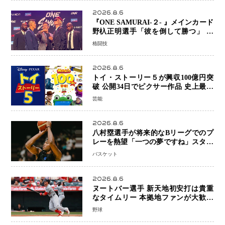
2026.8.6
『ONE SAMURAI-２- 』メインカード
野杁正明選手「彼を倒して勝つ」 リ
ウ・メンヤンとの因縁に決着へ 再起
格闘技
を懸けたONEフェザー級トーナメント
初戦
2026.8.6
トイ・ストーリー５が興収100億円突
破 公開34日でピクサー作品 史上最速
日本歴代シリーズ最高更新も目前
芸能
2026.8.6
八村塁選手が将来的なBリーグでのプ
レーを熱望「一つの夢ですね」スター
帰還がリーグ価値を押し上げる可能性
バスケット
2026.8.6
ヌートバー選手 新天地初安打は貴重
なタイムリー 本拠地ファンが大歓声
笑顔で歓喜
野球