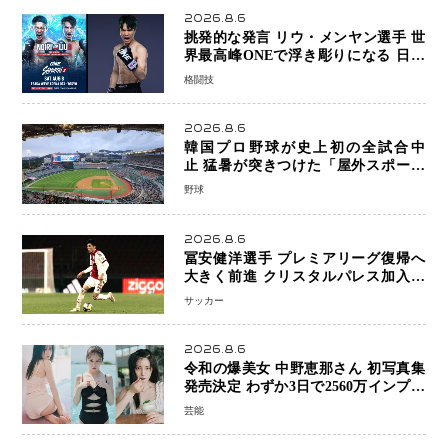
2026.8.6
挑発的な発言 リウ・メンヤン選手 世
界最高峰ONEで浮き彫りになる 日本
キックボクシングが直面する“技術
格闘技
戦”の現在地
2026.8.6
韓国プロ野球が史上初の全試合中
止 猛暑が突きつけた「屋外スポーツ
の限界」 日本発のドーム型施設時代
野球
へ
2026.8.6
冨安健洋選手 プレミアリーグ復帰へ
大きく前進 クリスタルパレス加入目
前 メディカルチェックも通過
サッカー
2026.8.6
令和の爆美女 中野恵那さん 初写真集
発売決定 わずか3日で2560万インプレ
ッションを記録した話題の美貌を凝縮
芸能