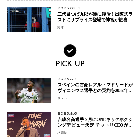
2026.03.15
二代目つば九郎が遂に復活！出陣式ラ
ストにサプライズ登場で神宮が歓喜
野球
PICK UP
2026.8.7
スペインの古豪レアル・マドリードが
ヴィニシウス選手との契約を2032年ま
で延長 長期交渉が決着 年俸は約43億
サッカー
円と現地報道
2026.8.6
吉成名高選手 9月にONEキックボクシ
ングデビュー決定 チャトリCEOがサ
プライズ発表 2カ月連続参戦へ
格闘技