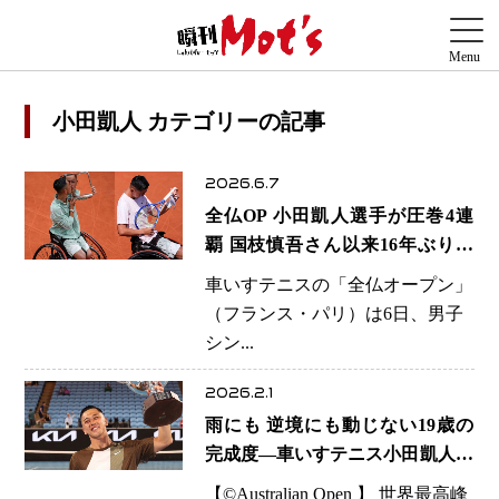
小田凱人 カテゴリーの記事
2026.6.7
全仏OP 小田凱人選手が圧巻4連
覇 国枝慎吾さん以来16年ぶり快
挙、四大大会9度目V
車いすテニスの「全仏オープン」
（フランス・パリ）は6日、男子
シン...
2026.2.1
雨にも 逆境にも動じない19歳の
完成度―車いすテニス小田凱人選
手が全豪2度目Vで示した「王者
【©️Australian Open 】 世界最高峰