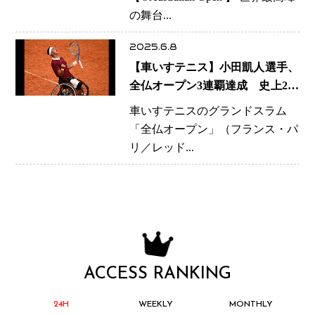
の条件」
の舞台...
2025.6.8
【車いすテニス】小田凱人選手、
全仏オープン3連覇達成 史上2人
目の快挙で四大大会5勝目
車いすテニスのグランドスラム
「全仏オープン」（フランス・パ
リ／レッド...
ACCESS RANKING
24H
WEEKLY
MONTHLY