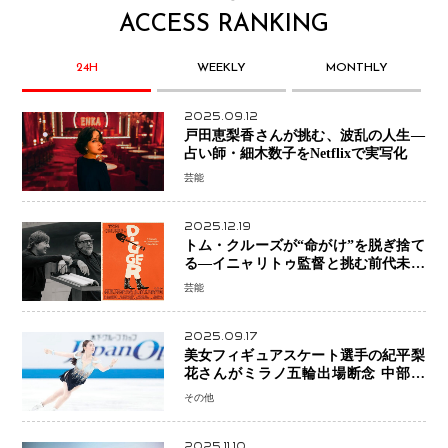
ACCESS RANKING
24H
WEEKLY
MONTHLY
2025.09.12
戸田恵梨香さんが挑む、波乱の人生―
占い師・細木数子をNetflixで実写化
芸能
2025.12.19
トム・クルーズが“命がけ”を脱ぎ捨て
る―イニャリトゥ監督と挑む前代未聞
の大惨事コメディ「DIGGER ディガ
芸能
ー」始動
2025.09.17
美女フィギュアスケート選手の紀平梨
花さんがミラノ五輪出場断念 中部選
手権欠場を発表「安全最優先の判断」
その他
2025.11.10