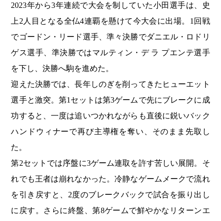
2023年から3年連続で大会を制していた小田選手は、史
上2人目となる全仏4連覇を懸けて今大会に出場。1回戦
でゴードン・リード選手、準々決勝でダニエル・ロドリ
ゲス選手、準決勝ではマルティン・デ ラ プエンテ選手
を下し、決勝へ駒を進めた。
迎えた決勝では、長年しのぎを削ってきたヒューエット
選手と激突。第1セットは第3ゲームで先にブレークに成
功すると、一度は追いつかれながらも直後に鋭いバック
ハンドウィナーで再び主導権を奪い、そのまま先取し
た。
第2セットでは序盤に3ゲーム連取を許す苦しい展開。そ
れでも王者は崩れなかった。冷静なゲームメークで流れ
を引き戻すと、2度のブレークバックで試合を振り出し
に戻す。さらに終盤、第8ゲームで鮮やかなリターンエ