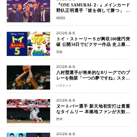
『ONE SAMURAI-２- 』メインカード
野杁正明選手「彼を倒して勝つ」 リ
ウ・メンヤンとの因縁に決着へ 再起
格闘技
を懸けたONEフェザー級トーナメント
初戦
2026.8.6
トイ・ストーリー５が興収100億円突
破 公開34日でピクサー作品 史上最速
日本歴代シリーズ最高更新も目前
芸能
2026.8.6
八村塁選手が将来的なBリーグでのプ
レーを熱望「一つの夢ですね」スター
帰還がリーグ価値を押し上げる可能性
バスケット
2026.8.6
ヌートバー選手 新天地初安打は貴重
なタイムリー 本拠地ファンが大歓声
笑顔で歓喜
野球
2026.8.6