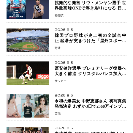
挑発的な発言 リウ・メンヤン選手 世
界最高峰ONEで浮き彫りになる 日本
キックボクシングが直面する“技術
格闘技
戦”の現在地
2026.8.6
韓国プロ野球が史上初の全試合中
止 猛暑が突きつけた「屋外スポーツ
の限界」 日本発のドーム型施設時代
野球
へ
2026.8.6
冨安健洋選手 プレミアリーグ復帰へ
大きく前進 クリスタルパレス加入目
前 メディカルチェックも通過
サッカー
2026.8.6
令和の爆美女 中野恵那さん 初写真集
発売決定 わずか3日で2560万インプレ
ッションを記録した話題の美貌を凝縮
芸能
2026.8.6