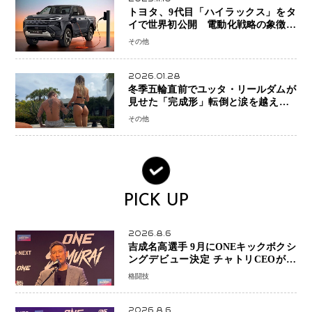
トヨタ、9代目「ハイラックス」をタ
イで世界初公開 電動化戦略の象徴と
なるBEVモデルを初設定
その他
2026.01.28
冬季五輪直前でユッタ・リールダムが
見せた「完成形」転倒と涙を越えて─
ミラノで金を狙うオランダ女王の現在
その他
地
PICK UP
2026.8.6
吉成名高選手 9月にONEキックボクシ
ングデビュー決定 チャトリCEOがサ
プライズ発表 2カ月連続参戦へ
格闘技
2026.8.6