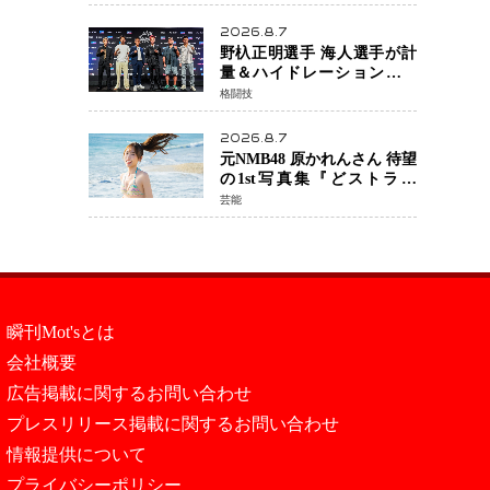
日公開 未来の自分との対話
を描く注目作
2026.8.7
野杁正明選手 海人選手が計
量＆ハイドレーションテス
トをクリア「ONE
格闘技
SAMURAI 2」決戦へ万全の
準備整う
2026.8.7
元NMB48 原かれんさん 待望
の1st写真集『どストライ
ク』発売決定 バリで魅せる
芸能
25歳の新境地
瞬刊Mot'sとは
会社概要
広告掲載に関するお問い合わせ
プレスリリース掲載に関するお問い合わせ
情報提供について
プライバシーポリシー