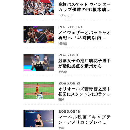
高校バスケット ウインター
カップ優勝のPG榎木璃旺
（えのき・りお）がプロの
バスケット
現場へ―。
2026.05.08
メイウェザーとパッキャオ
再戦へ「48時間以内に決
着」公式戦かエキシビショ
格闘技
ンか混迷続く
2025.09.11
競泳女子の池江璃花子選手
が活動拠点を豪州から日本
へ！ 豪州での挑戦を糧に、
その他
28年ロサンゼルス五輪へ再
始動
2025.09.21
オリオールズ菅野智之投手
初回にスタントンに3ラン被
弾 3回6安打4失点で降板
野球
2025.02.18
マーベル映画『キャプテ
ン・アメリカ：ブレイブ・
ニュー・ワールド』 新ブラ
芸能