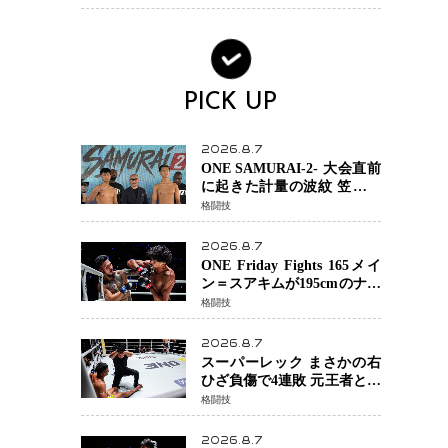
ック・ウィドウ役のシラ・
ハースとは！？
PICK UP
2026.8.7
ONE SAMURAI-2- 大会直前
に起きた計量の波紋 笠原弘
希ら注目ファイターは契約
格闘技
体重で決戦へ、山本歩夢と
平山諒選手戦は中止に
2026.8.7
ONE Friday Fights 165メイ
ン＝スアキムが195cmのナビ
ル・アナンからダウン奪
格闘技
取！猛反撃を耐え抜き判定
勝利、8連勝を達成
2026.8.7
スーパーレック まさかの右
ひざ負傷で4連敗 元王者とし
て異例の苦境…「アクシデ
格闘技
ント」でも消えない危険信
号
2026.8.7