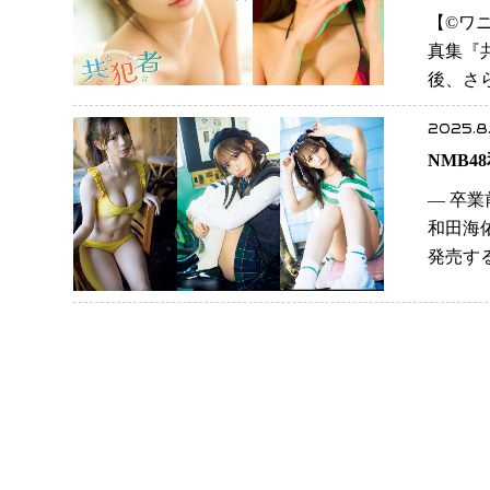
【©️
真集『共
後、さ
2025.8
NMB4
― 卒業
和田海佑
発売する