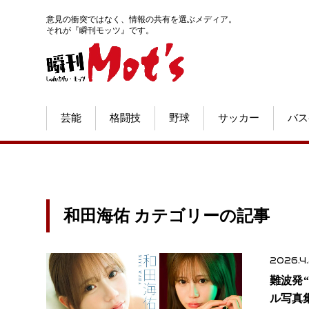
意見の衝突ではなく、情報の共有を選ぶメディア。
それが『瞬刊モッツ』です。
芸能
格闘技
野球
サッカー
バス
和田海佑 カテゴリーの記事
2026.4
難波発
ル写真