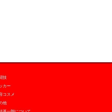
闘技
ッカー
容コスメ
の他
須基一朗について