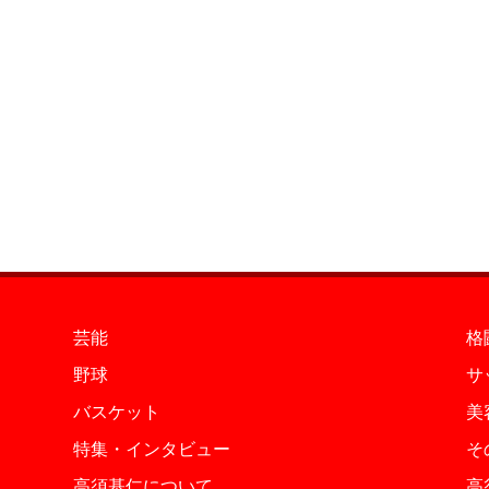
芸能
格
野球
サ
バスケット
美
特集・インタビュー
そ
高須基仁について
高