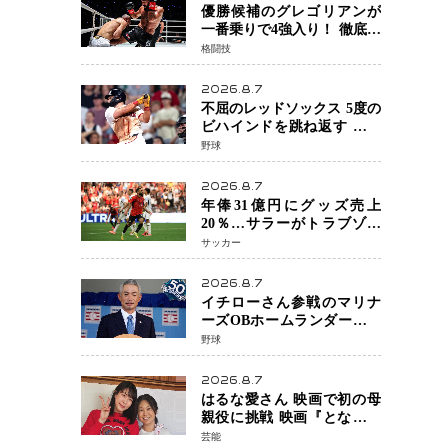
優勝候補のグレゴリアンが
一番乗りで4強入り！ 徹底し
たローキックでウスビャン
格闘技
を攻略、判定勝利
2026.8.7
不屈のレッドソックス 5度の
ビハインドを跳ね返す 延長
13回サヨナラ勝ち 吉田正尚
野球
選手も2安打1打点で貢献 4得
点以上は驚異の28連勝
2026.8.7
年俸31億円にグッズ売上
20％…サラーがトラブゾン
スポル加入 世界サッカーは
サッカー
「五大リーグ一強」から新
時代へ
2026.8.7
イチローさん参戦のマリナ
ーズOBホームランダービー
が無料生配信 北米ならで
野球
はの“魅せる興行”に世界が
注目
2026.8.7
はるな愛さん 映画で初の母
親役に挑戦 映画『となりの
とらんす少女ちゃん』11月7
芸能