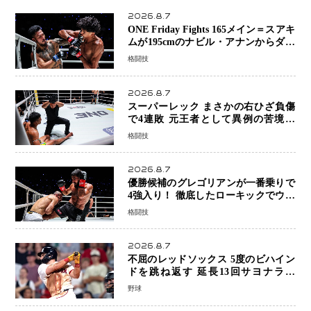
2026.8.7
ONE Friday Fights 165メイン＝スアキ
ムが195cmのナビル・アナンからダウ
ン奪取！猛反撃を耐え抜き判定勝利、
格闘技
8連勝を達成
2026.8.7
スーパーレック まさかの右ひざ負傷
で4連敗 元王者として異例の苦境…
「アクシデント」でも消えない危険信
格闘技
号
2026.8.7
優勝候補のグレゴリアンが一番乗りで
4強入り！ 徹底したローキックでウス
ビャンを攻略、判定勝利
格闘技
2026.8.7
不屈のレッドソックス 5度のビハイン
ドを跳ね返す 延長13回サヨナラ勝
ち 吉田正尚選手も2安打1打点で貢献 4
野球
得点以上は驚異の28連勝