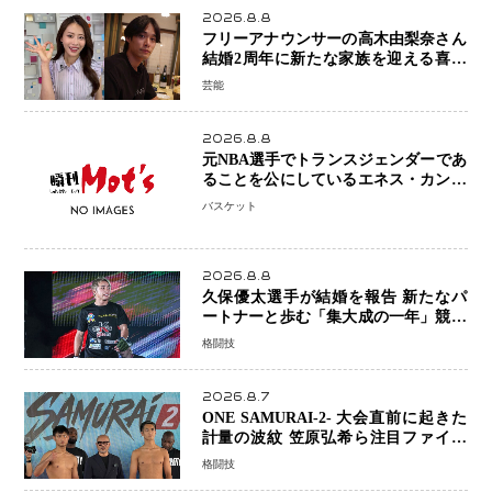
2026.8.8
フリーアナウンサーの高木由梨奈さん
結婚2周年に新たな家族を迎える喜び
を報告 夫・岸田タツヤさんと連名
芸能
「夫婦ともに幸せに感じています」
2026.8.8
元NBA選手でトランスジェンダーであ
ることを公にしているエネス・カンタ
ーがWNBAドラフト参戦を表明「参加
バスケット
資格を満たしている」異例の挑戦、そ
の背景に女子スポーツを巡る議論
2026.8.8
久保優太選手が結婚を報告 新たなパ
ートナーと歩む「集大成の一年」競技
生活を支える存在に感謝
格闘技
2026.8.7
ONE SAMURAI-2- 大会直前に起きた
計量の波紋 笠原弘希ら注目ファイタ
ーは契約体重で決戦へ、山本歩夢と平
格闘技
山諒選手戦は中止に