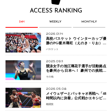
ACCESS RANKING
24H
WEEKLY
MONTHLY
2026.01.14
高校バスケット ウインターカップ優
勝のPG榎木璃旺（えのき・りお）が
プロの現場へ―。
バスケット
2025.09.11
競泳女子の池江璃花子選手が活動拠点
を豪州から日本へ！ 豪州での挑戦を
糧に、28年ロサンゼルス五輪へ再始動
その他
2026.05.08
メイウェザーとパッキャオ再戦へ「48
時間以内に決着」公式戦かエキシビシ
ョンか混迷続く
格闘技