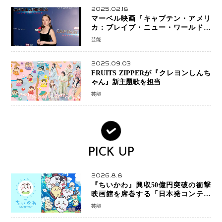
2025.02.18
マーベル映画『キャプテン・アメリ
カ：ブレイブ・ニュー・ワールド』
新ブラック・ウィドウ役のシラ・ハー
芸能
スとは！？
2025.09.03
FRUITS ZIPPERが『クレヨンしんち
ゃん』新主題歌を担当
芸能
PICK UP
2026.8.8
『ちいかわ』興収50億円突破の衝撃
映画館を席巻する「日本発コンテン
ツ」の強さ スパイダーマン、モアナ
芸能
ら世界級作品と並ぶ存在感