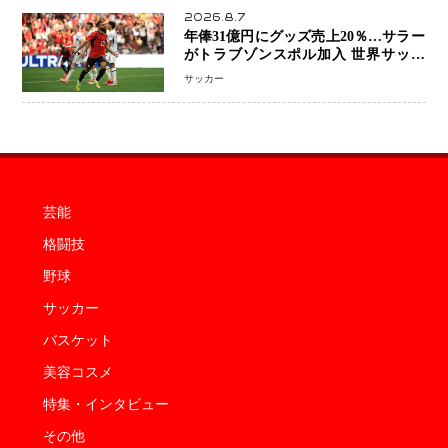
2026.8.7
年俸31億円にグッズ売上20％…サラー
がトラブゾンスポル加入 世界サッカ
ーは「五大リーグ一強」から新時代へ
サッカー
芸能
格闘技
野球
サッカー
バスケット
美容コスメ
特集・インタビュー
その他