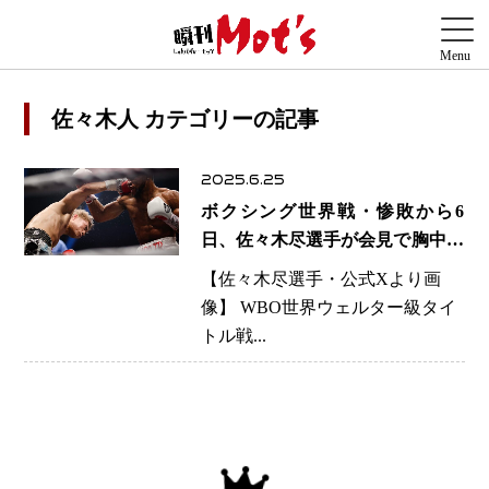
佐々木人 カテゴリーの記事
2025.6.25
ボクシング世界戦・惨敗から6
日、佐々木尽選手が会見で胸中語
る「今は絶望の中にいる」
【佐々木尽選手・公式Xより画
像】 WBO世界ウェルター級タイ
トル戦...