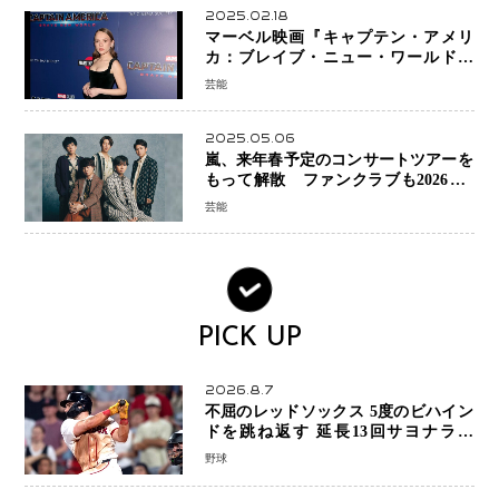
2025.02.18
マーベル映画『キャプテン・アメリ
カ：ブレイブ・ニュー・ワールド』
新ブラック・ウィドウ役のシラ・ハー
芸能
スとは！？
2025.05.06
嵐、来年春予定のコンサートツアーを
もって解散 ファンクラブも2026年5
月末で活動終了
芸能
PICK UP
2026.8.7
不屈のレッドソックス 5度のビハイン
ドを跳ね返す 延長13回サヨナラ勝
ち 吉田正尚選手も2安打1打点で貢献 4
野球
得点以上は驚異の28連勝