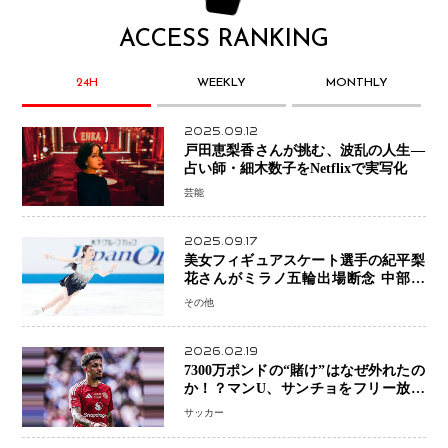
ACCESS RANKING
24H
WEEKLY
MONTHLY
2025.09.12
戸田恵梨香さんが挑む、波乱の人生―
占い師・細木数子をNetflixで実写化
芸能
2025.09.17
美女フィギュアスケート選手の紀平梨
花さんがミラノ五輪出場断念 中部選
手権欠場を発表「安全最優先の判断」
その他
2026.02.19
7300万ポンドの“賭け”はなぜ外れたの
か！？マンU、サンチョをフリー放出
へ・・・補強戦略の転換点に
サッカー