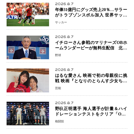
2026.8.7
年俸31億円にグッズ売上20％…サラー
がトラブゾンスポル加入 世界サッカ
ーは「五大リーグ一強」から新時代へ
サッカー
2026.8.7
イチローさん参戦のマリナーズOBホ
ームランダービーが無料生配信 北米
ならではの“魅せる興行”に世界が注目
野球
2026.8.7
はるな愛さん 映画で初の母親役に挑
戦 映画『となりのとらんす少女ちゃ
ん』11月7日公開 未来の自分との対話
芸能
を描く注目作
2026.8.7
野杁正明選手 海人選手が計量＆ハイ
ドレーションテストをクリア「ONE
SAMURAI 2」決戦へ万全の準備整う
格闘技