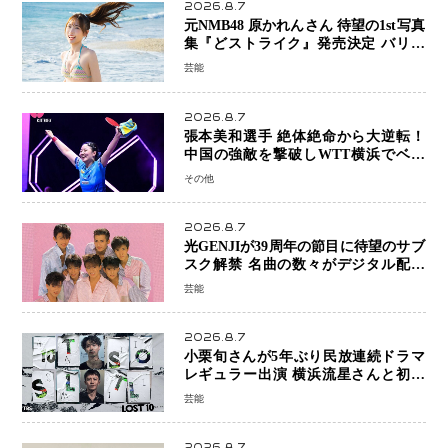
2026.8.7
元NMB48 原かれんさん 待望の1st写真
集『どストライク』発売決定 バリで
魅せる25歳の新境地
芸能
2026.8.7
張本美和選手 絶体絶命から大逆転！
中国の強敵を撃破しWTT横浜でベス
ト8進出
その他
2026.8.7
光GENJIが39周年の節目に待望のサブ
スク解禁 名曲の数々がデジタル配信
へ 40周年へ向け1年間で全作品を順次
芸能
公開
2026.8.7
小栗旬さんが5年ぶり民放連続ドラマ
レギュラー出演 横浜流星さんと初共
演『LOST10』で異色バディ結成
芸能
2026.8.7