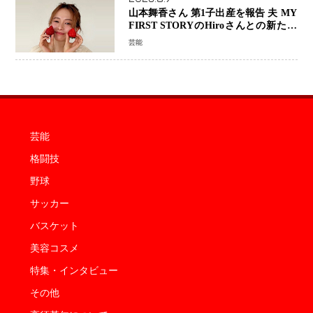
山本舞香さん 第1子出産を報告 夫 MY
FIRST STORYのHiroさんとの新たな
家族生活「母子ともに健康」
芸能
芸能
格闘技
野球
サッカー
バスケット
美容コスメ
特集・インタビュー
その他