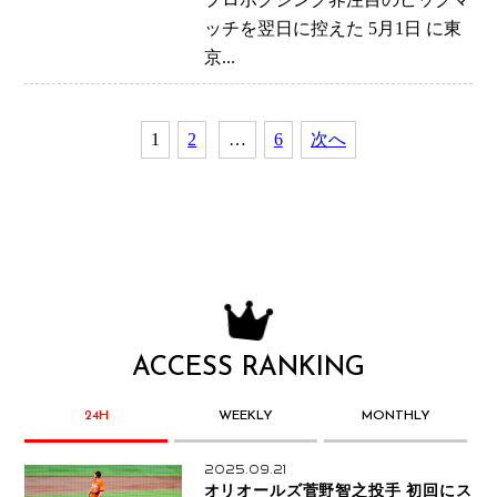
全
ッチを翌日に控えた 5月1日 に東
京...
1
2
…
6
次へ
ACCESS RANKING
24H
WEEKLY
MONTHLY
2025.09.21
オリオールズ菅野智之投手 初回にス