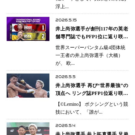
浮上...
2026.5.15
井上尚弥選手が創刊117年の英老
舗専門誌でもPFP1位に返り咲き
ウシク選手2位中谷潤人選手は8位
世界スーパーバンタム級4団体統
一王者の井上尚弥選手（大橋）
が、 欧...
2026.5.5
井上尚弥選手 再び“世界最強”の
頂点へ リング誌PFP1位返り咲き
が示す圧倒的価値
【©️Lemino】 ボクシングという競
技において、「誰が...
2026.5.4
井上尚弥選手 井上拓真選手 兄弟