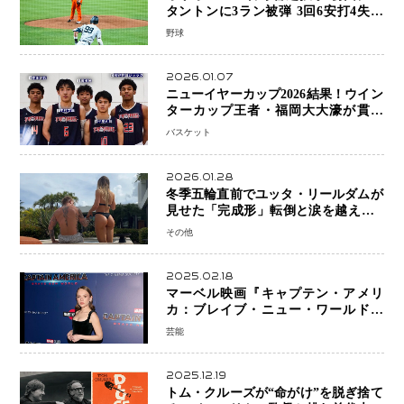
タントンに3ラン被弾 3回6安打4失点
で降板
野球
2026.01.07
ニューイヤーカップ2026結果！ウイン
ターカップ王者・福岡大大濠が貫禄
V！ 東山は“背番号継承”で新たな物語
バスケット
を刻む
2026.01.28
冬季五輪直前でユッタ・リールダムが
見せた「完成形」転倒と涙を越えて─
ミラノで金を狙うオランダ女王の現在
その他
地
2025.02.18
マーベル映画『キャプテン・アメリ
カ：ブレイブ・ニュー・ワールド』
新ブラック・ウィドウ役のシラ・ハー
芸能
スとは！？
2025.12.19
トム・クルーズが“命がけ”を脱ぎ捨て