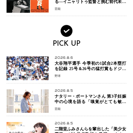
る―イニャリトゥ監督と挑む前代未聞
の大惨事コメディ「DIGGER ディガ
芸能
ー」始動
PICK UP
2026.8.6
大谷翔平選手 今季初の1試合2本塁打
を記録 25号＆26号の猛打賞もドジャ
ースは今季ワーストの6連敗
野球
2026.8.5
ナタリー・ポートマンさん 第3子妊娠
中の心境を語る「嗅覚がとても敏感
に」マタニティフォトも公開
芸能
2026.8.5
二階堂ふみさんらを輩出した「美少女