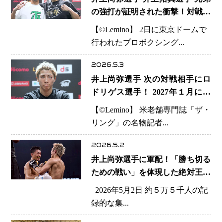
の強打が証明された衝撃！対戦相
手2人が相次ぎ眼窩底骨折 井岡一
【©️Lemino】 2日に東京ドームで
翔選手も重傷、妻が胸中吐露
行われたプロボクシング...
2026.5.3
井上尚弥選手 次の対戦相手にロ
ドリゲス選手！ 2027年１月に日
本開催計画浮上 最大規模スタジ
【©️Lemino】 米老舗専門誌「ザ・
アムでの実現か
リング」の名物記者...
2026.5.2
井上尚弥選手に軍配！「勝ち切る
ための戦い」を体現した絶対王者
のリアリズム
2026年5月2日 約５万５千人の記
録的な集...