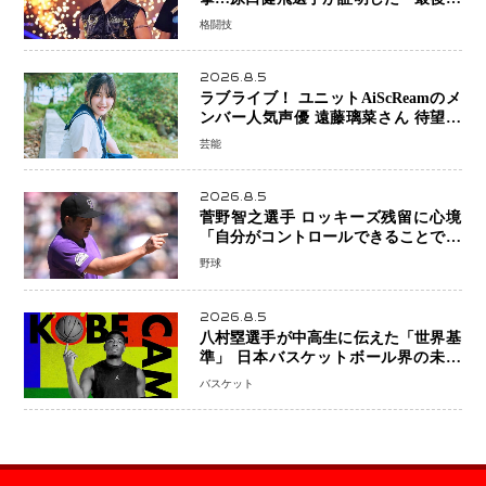
勝ち切る力」
格闘技
2026.8.5
ラブライブ！ ユニットAiScReamのメ
ンバー人気声優 遠藤璃菜さん 待望の
1st写真集が10月6日発売決定！ 沖縄ロ
芸能
ケで魅せる等身大の姿から大人びた表
情まで収録
2026.8.5
菅野智之選手 ロッキーズ残留に心境
「自分がコントロールできることでは
ない」 トレード報道にも冷静な姿勢
野球
2026.8.5
八村塁選手が中高生に伝えた「世界基
準」 日本バスケットボール界の未来
を変える“練習の質”という哲学
バスケット