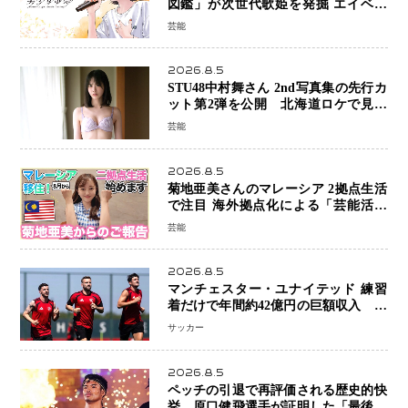
図鑑」が次世代歌姫を発掘 エイベッ
クスと「美少女歌祭2026」開催決定
芸能
福岡審査を初導入で全国規模へ
2026.8.5
STU48中村舞さん 2nd写真集の先行カ
ット第2弾を公開 北海道ロケで見せ
た“大人の魅力”と新たな挑戦
芸能
2026.8.5
菊地亜美さんのマレーシア 2拠点生活
で注目 海外拠点化による「芸能活動
と税務」の関係とは
芸能
2026.8.5
マンチェスター・ユナイテッド 練習
着だけで年間約42億円の巨額収入 世
界最高額級スポンサー契約が示すサッ
サッカー
カーの圧倒的な価値
2026.8.5
ペッチの引退で再評価される歴史的快
挙…原口健飛選手が証明した「最後に