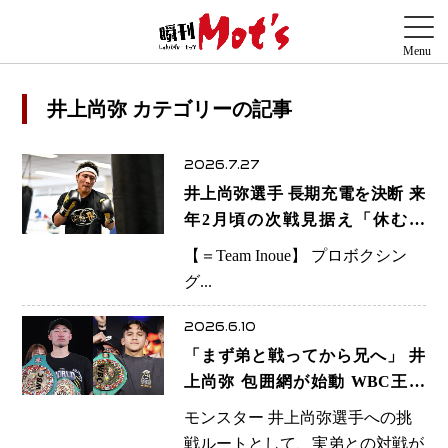
井上尚弥 カテゴリーの記事
2026.7.27
井上尚弥選手 長期充電を決断 来
年2月頃の次戦見据え「休む勇
気」でさらなる高みへ
【＝Team Inoue】 プロボクシン
グ...
2026.6.10
「まず弟と戦ってから兄へ」 井
上尚弥 包囲網が始動 WBC王者
井上拓真選手がロドリゲス戦に前
モンスター 井上尚弥選手への挑
向き「是非やりたいね」
戦ルートとして、実弟との対戦が