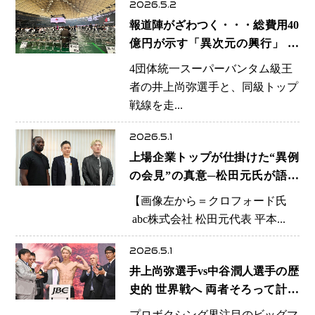
2026.5.2
報道陣がざわつく・・・総費用40
億円が示す「異次元の興行」 井
上尚弥選手vs中谷潤人選手 日本
4団体統一スーパーバンタム級王
ボクシングはどこまで巨大化した
者の井上尚弥選手と、同級トップ
のか
戦線を走...
2026.5.1
上場企業トップが仕掛けた“異例
の会見”の真意─松田元氏が語っ
たジョイントベンチャーと
【画像左から＝クロフォード氏
「Web3×格闘技」再編の全貌、そ
abc株式会社 松田元代表 平本...
して平本蓮選手が担う“新時代の
ヒーロー像”
2026.5.1
井上尚弥選手vs中谷潤人選手の歴
史的 世界戦へ 両者そろって計量
一発クリア 東京ドーム決戦に万
プロボクシング界注目のビッグマ