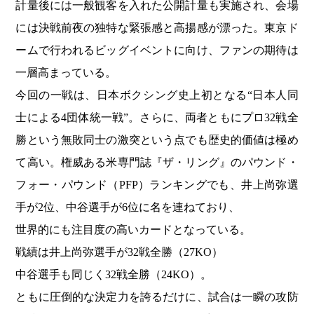
計量後には一般観客を入れた公開計量も実施され、会場
には決戦前夜の独特な緊張感と高揚感が漂った。東京ド
ームで行われるビッグイベントに向け、ファンの期待は
一層高まっている。
今回の一戦は、日本ボクシング史上初となる“日本人同
士による4団体統一戦”。さらに、両者ともにプロ32戦全
勝という無敗同士の激突という点でも歴史的価値は極め
て高い。権威ある米専門誌『ザ・リング』のパウンド・
フォー・パウンド（PFP）ランキングでも、井上尚弥選
手が2位、中谷選手が6位に名を連ねており、
世界的にも注目度の高いカードとなっている。
戦績は井上尚弥選手が32戦全勝（27KO）
中谷選手も同じく32戦全勝（24KO）。
ともに圧倒的な決定力を誇るだけに、試合は一瞬の攻防