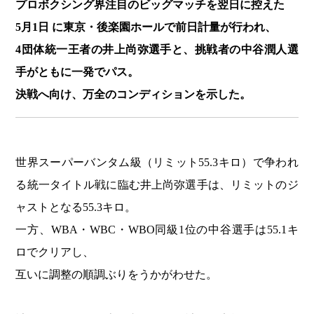
プロボクシング界注目のビッグマッチを翌日に控えた
5月1日 に
東京・後楽園ホールで前日計量が行われ、
4団体統一王者の井上尚弥選手と、挑戦者の中谷潤人選
手がともに一発でパス。
決戦へ向け、万全のコンディションを示した。
世界スーパーバンタム級（リミット55.3キロ）で争われ
る統一タイトル戦に臨む井上尚弥選手は、リミットのジ
ャストとなる55.3キロ。
一方、WBA・WBC・WBO同級1位の中谷選手は55.1キ
ロでクリアし、
互いに調整の順調ぶりをうかがわせた。