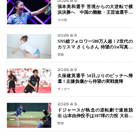
2026.8.9
張本美和選手 苦境からの大逆転で横
浜決勝へ 中国の難敵・王芸迪選手を
撃破「ここからまた行くぞ」兄・智和
その他
選手との兄妹Vにも期待
2026.8.9
SNS総フォロワー580万人超！Z世代の
カリスマ さくらさん 待望の1st写真集
が11月5日発売決定 沖縄で“今しか残
芸能
せない姿”を撮影
2026.8.9
久保建英選手 54日ぶりのピッチへ帰
還！左膝負傷から待望の実戦復帰
サッカー
2026.8.9
ドジャースが執念の逆転劇で連敗脱
出 山本由伸投手は107球の力投 大谷翔
平選手が延長10回に勝利を呼び込む一
野球
打！