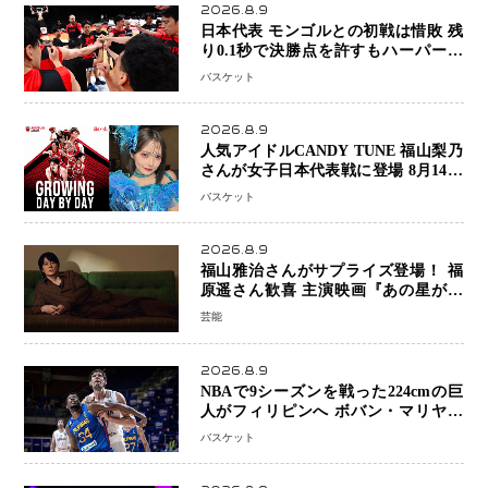
2026.8.9
日本代表 モンゴルとの初戦は惜敗 残
り0.1秒で決勝点を許すもハーパージ
ュニア15得点 カーク18得点と存在感
バスケット
2026.8.9
人気アイドルCANDY TUNE 福山梨乃
さんが女子日本代表戦に登場 8月14日
「三井不動産カップ」でスペシャルゲ
バスケット
スト 大のバスケ好きとして魅力を発
信
2026.8.9
福山雅治さんがサプライズ登場！ 福
原遥さん歓喜 主演映画『あの星が降
る丘で、君とまた出会いたい。』舞台
芸能
あいさつ
2026.8.9
NBAで9シーズンを戦った224cmの巨
人がフィリピンへ ボバン・マリヤノ
ビッチ ジョーンズカップで新たな挑
バスケット
戦