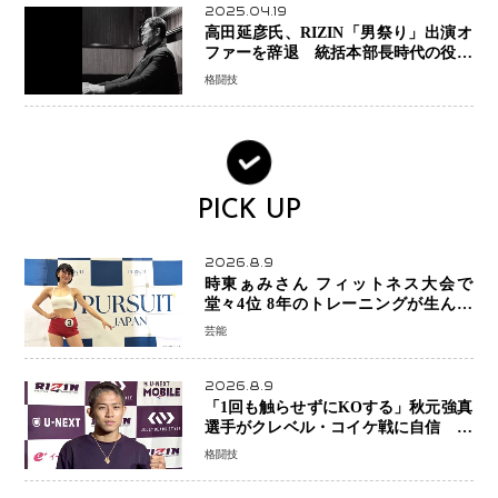
2025.04.19
高田延彦氏、RIZIN「男祭り」出演オ
ファーを辞退 統括本部長時代の役目
「すでに終えています」と明言
格闘技
PICK UP
2026.8.9
時東ぁみさん フィットネス大会で
堂々4位 8年のトレーニングが生んだ
健康美「4位になってホッとしていま
芸能
す」
2026.8.9
「1回も触らせずにKOする」秋元強真
選手がクレベル・コイケ戦に自信 青
木真也と2カ月の寝技対策「引き込ま
格闘技
れても大丈夫」