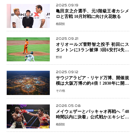
2025.09.19
亀田京之介選手、元3階級王者カシメ
ロと舌戦 10月対戦に向け火花散る
格闘技
2025.09.21
オリオールズ菅野智之投手 初回にス
タントンに3ラン被弾 3回6安打4失点
で降板
野球
2025.09.12
サウジアラビア・リヤド万博、開催規
模は大阪万博の約4倍！2030年に開幕
予定
その他
2026.05.08
メイウェザーとパッキャオ再戦へ「48
時間以内に決着」公式戦かエキシビシ
ョンか混迷続く
格闘技