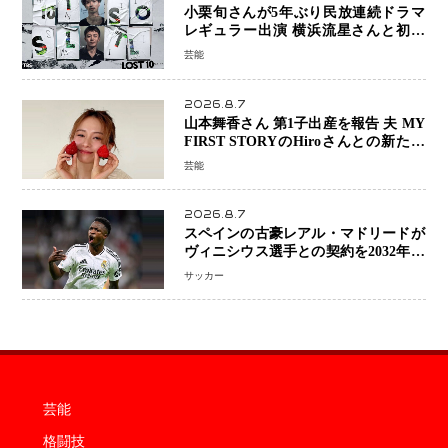
小栗旬さんが5年ぶり民放連続ドラマ
レギュラー出演 横浜流星さんと初共
演『LOST10』で異色バディ結成
芸能
2026.8.7
山本舞香さん 第1子出産を報告 夫 MY
FIRST STORYのHiroさんとの新たな
家族生活「母子ともに健康」
芸能
2026.8.7
スペインの古豪レアル・マドリードが
ヴィニシウス選手との契約を2032年ま
で延長 長期交渉が決着 年俸は約43億
サッカー
円と現地報道
芸能
格闘技