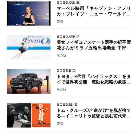
2025.02.18
マーベル映画『キャプテン・アメリ
カ：ブレイブ・ニュー・ワールド』
新ブラック・ウィドウ役のシラ・ハー
芸能
スとは！？
2025.09.17
美女フィギュアスケート選手の紀平梨
花さんがミラノ五輪出場断念 中部選
手権欠場を発表「安全最優先の判断」
その他
2025.11.10
トヨタ、9代目「ハイラックス」をタ
イで世界初公開 電動化戦略の象徴と
なるBEVモデルを初設定
その他
2025.12.19
トム・クルーズが“命がけ”を脱ぎ捨て
る―イニャリトゥ監督と挑む前代未聞
の大惨事コメディ「DIGGER ディガ
芸能
ー」始動