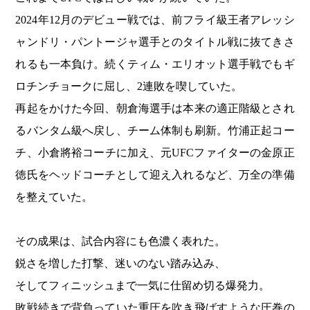
2024年12月のデビュー戦では、前フライ級王者アレッシ
ャンドリ・パントージャ選手とのタイトル戦に抜てきさ
れるも一本負け。続くティム・エリオット選手戦でもギ
ロチンチョークに屈し、2連敗を喫していた。
再起をかけた今回、朝倉海選手は本来の適正階級とされ
るバンタム級へ戻し、チーム体制も刷新。竹浦正起コー
チ、小倉將裕コーチに加え、元UFCファイターの金原正
徳氏をヘッドコーチとして迎え入れるなど、万全の準備
を整えていた。
その成果は、試合内容にも色濃く表れた。
鋭さを増した打撃、迷いのない踏み込み、
そしてフィニッシュまで一気に仕留め切る爆発力。
敗戦続きで背負っていた重圧を吹き飛ばすような圧巻の