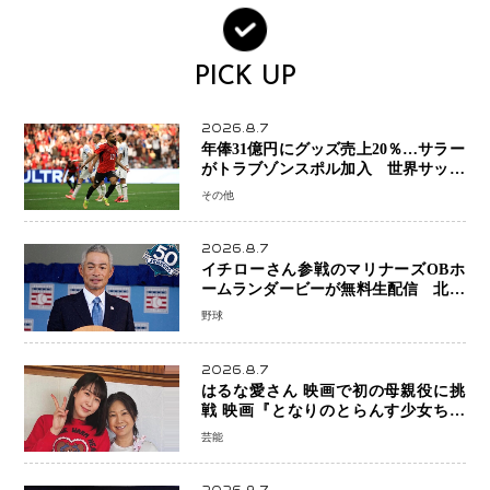
PICK UP
2026.8.7
年俸31億円にグッズ売上20％…サラー
がトラブゾンスポル加入 世界サッカ
ーは「五大リーグ一強」から新時代へ
その他
2026.8.7
イチローさん参戦のマリナーズOBホ
ームランダービーが無料生配信 北米
ならではの“魅せる興行”に世界が注目
野球
2026.8.7
はるな愛さん 映画で初の母親役に挑
戦 映画『となりのとらんす少女ちゃ
ん』11月7日公開 未来の自分との対話
芸能
を描く注目作