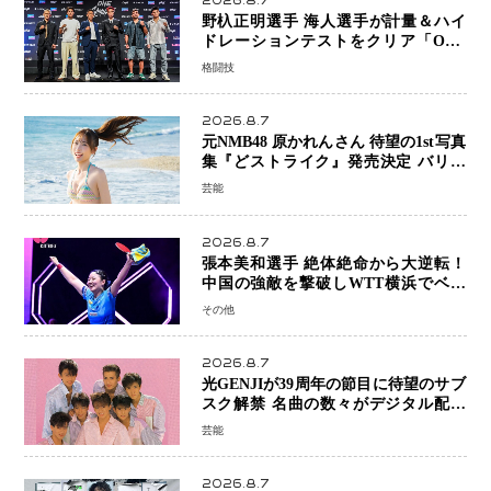
2026.8.7
野杁正明選手 海人選手が計量＆ハイ
ドレーションテストをクリア「ONE
SAMURAI 2」決戦へ万全の準備整う
格闘技
2026.8.7
元NMB48 原かれんさん 待望の1st写真
集『どストライク』発売決定 バリで
魅せる25歳の新境地
芸能
2026.8.7
張本美和選手 絶体絶命から大逆転！
中国の強敵を撃破しWTT横浜でベス
ト8進出
その他
2026.8.7
光GENJIが39周年の節目に待望のサブ
スク解禁 名曲の数々がデジタル配信
へ 40周年へ向け1年間で全作品を順次
芸能
公開
2026.8.7