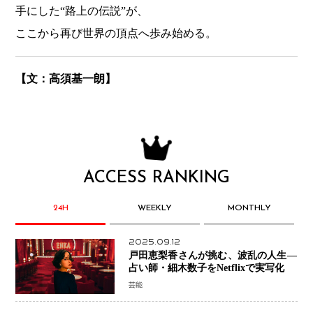
手にした“路上の伝説”が、
ここから再び世界の頂点へ歩み始める。
【文：高須基一朗】
ACCESS RANKING
24H
WEEKLY
MONTHLY
2025.09.12
戸田恵梨香さんが挑む、波乱の人生―
占い師・細木数子をNetflixで実写化
芸能