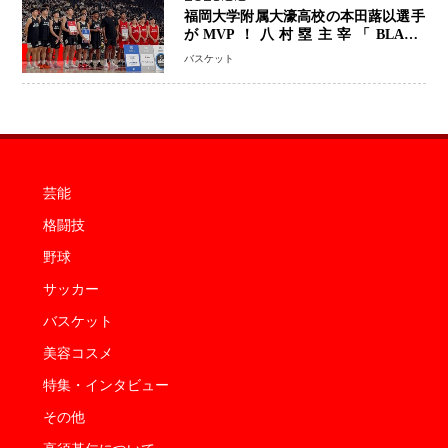
福岡大学附属大濠高校の本田蕗以選手
がMVP！八村塁主宰「BLACK
SAMURAI SUMMIT 2026」で存在
バスケット
感 NBAへの夢へ大きな一歩「自信に
なった」
芸能
格闘技
野球
サッカー
バスケット
美容コスメ
特集・インタビュー
その他