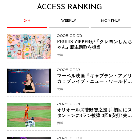
ACCESS RANKING
24H
WEEKLY
MONTHLY
2025.09.03
FRUITS ZIPPERが『クレヨンしんち
ゃん』新主題歌を担当
芸能
2025.02.18
マーベル映画『キャプテン・アメリ
カ：ブレイブ・ニュー・ワールド』
新ブラック・ウィドウ役のシラ・ハー
芸能
スとは！？
2025.09.21
オリオールズ菅野智之投手 初回にス
タントンに3ラン被弾 3回6安打4失点
で降板
野球
2026.05.08