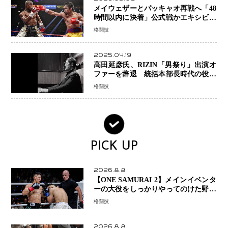
メイウェザーとパッキャオ再戦へ「48
時間以内に決着」公式戦かエキシビシ
ョンか混迷続く
格闘技
2025.04.19
高田延彦氏、RIZIN「男祭り」出演オ
ファーを辞退 統括本部長時代の役目
「すでに終えています」と明言
格闘技
PICK UP
2026.8.8
【ONE SAMURAI 2】メインイベンタ
ーの大役をしっかりやってのけた野杁
正明が衝撃のリベンジ！ リウ・メン
格闘技
ヤンを1R・2分59秒KO、左カウンタ
ーで完全決着
2026.8.8