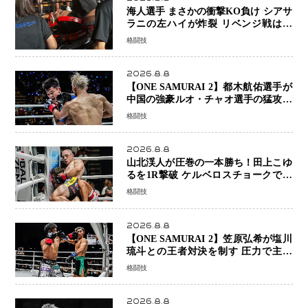
海人選手 まさかの衝撃KO負け シアサ
ラニの左ハイが炸裂 リベンジ戦は一
瞬で決着
格闘技
2026.8.8
【ONE SAMURAI 2】都木航佑選手が
中国の強豪ルオ・チャオ選手の猛攻を
受けながらも的確な攻撃で応戦 最後
格闘技
まで打ち合うも判定でチャオに軍配
2026.8.8
山北渓人が圧巻の一本勝ち！田上こゆ
るを1R撃破 ケルベロスチョークで存
在感を示す
格闘技
2026.8.8
【ONE SAMURAI 2】笠原弘希が塩川
琉斗との王者対決を制す 圧力で主導
権を握り判定勝利
格闘技
2026.8.8