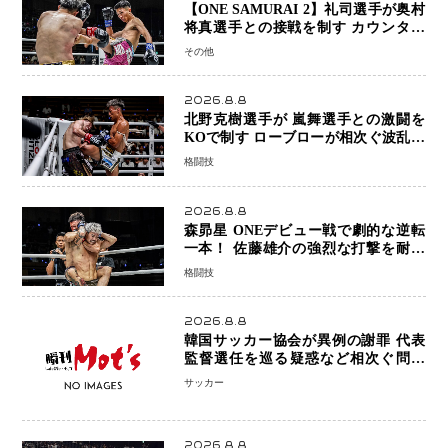
【ONE SAMURAI 2】礼司選手が奥村
将真選手との接戦を制す カウンター
と正確な打撃で判定勝利
その他
2026.8.8
北野克樹選手が 嵐舞選手との激闘を
KOで制す ローブローが相次ぐ波乱の
展開…涙の勝利「生まれてくる娘のた
格闘技
めに750万円を使いたい」
2026.8.8
森昴星 ONEデビュー戦で劇的な逆転
一本！ 佐藤雄介の強烈な打撃を耐え
抜き、リアネイキッドチョークで勝利
格闘技
2026.8.8
韓国サッカー協会が異例の謝罪 代表
監督選任を巡る疑惑など相次ぐ問題
「組織の刷新」誓う
サッカー
2026.8.8