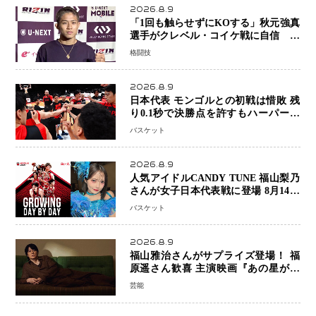
2026.8.9
「1回も触らせずにKOする」秋元強真
選手がクレベル・コイケ戦に自信 青
木真也と2カ月の寝技対策「引き込ま
格闘技
れても大丈夫」
2026.8.9
日本代表 モンゴルとの初戦は惜敗 残
り0.1秒で決勝点を許すもハーパージ
ュニア15得点 カーク18得点と存在感
バスケット
2026.8.9
人気アイドルCANDY TUNE 福山梨乃
さんが女子日本代表戦に登場 8月14日
「三井不動産カップ」でスペシャルゲ
バスケット
スト 大のバスケ好きとして魅力を発
信
2026.8.9
福山雅治さんがサプライズ登場！ 福
原遥さん歓喜 主演映画『あの星が降
る丘で、君とまた出会いたい。』舞台
芸能
あいさつ