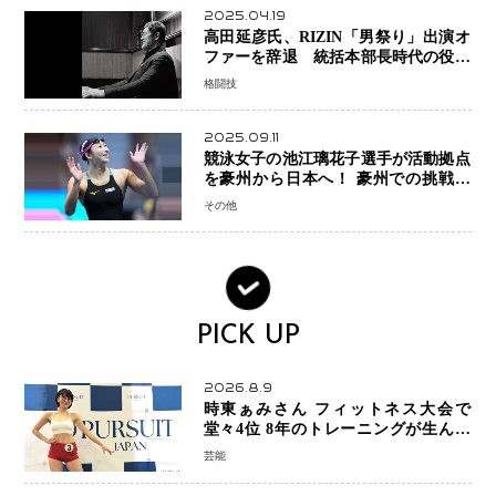
2025.04.19
高田延彦氏、RIZIN「男祭り」出演オ
ファーを辞退 統括本部長時代の役目
「すでに終えています」と明言
格闘技
2025.09.11
競泳女子の池江璃花子選手が活動拠点
を豪州から日本へ！ 豪州での挑戦を
糧に、28年ロサンゼルス五輪へ再始動
その他
PICK UP
2026.8.9
時東ぁみさん フィットネス大会で
堂々4位 8年のトレーニングが生んだ
健康美「4位になってホッとしていま
芸能
す」