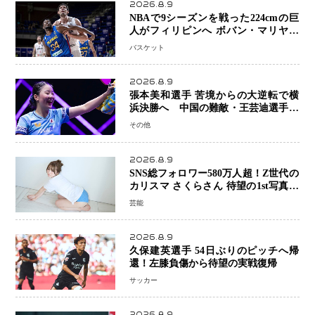
2026.8.9
NBAで9シーズンを戦った224cmの巨
人がフィリピンへ ボバン・マリヤノ
ビッチ ジョーンズカップで新たな挑
バスケット
戦
2026.8.9
張本美和選手 苦境からの大逆転で横
浜決勝へ 中国の難敵・王芸迪選手を
撃破「ここからまた行くぞ」兄・智和
その他
選手との兄妹Vにも期待
2026.8.9
SNS総フォロワー580万人超！Z世代の
カリスマ さくらさん 待望の1st写真集
が11月5日発売決定 沖縄で“今しか残
芸能
せない姿”を撮影
2026.8.9
久保建英選手 54日ぶりのピッチへ帰
還！左膝負傷から待望の実戦復帰
サッカー
2026.8.9