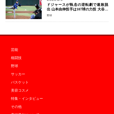
ドジャースが執念の逆転劇で連敗脱
出 山本由伸投手は107球の力投 大谷翔
平選手が延長10回に勝利を呼び込む一
野球
打！
芸能
格闘技
野球
サッカー
バスケット
美容コスメ
特集・インタビュー
その他