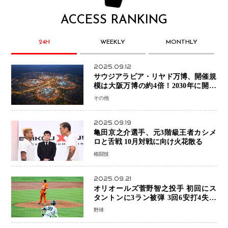
ACCESS RANKING
24H
WEEKLY
MONTHLY
2025.09.12
サウジアラビア・リヤド万博、開催規
模は大阪万博の約4倍！2030年に開幕
予定
その他
2025.09.19
亀田京之介選手、元3階級王者カシメ
ロと舌戦 10月対戦に向け火花散る
格闘技
2025.09.21
オリオールズ菅野智之投手 初回にス
タントンに3ラン被弾 3回6安打4失点
で降板
野球