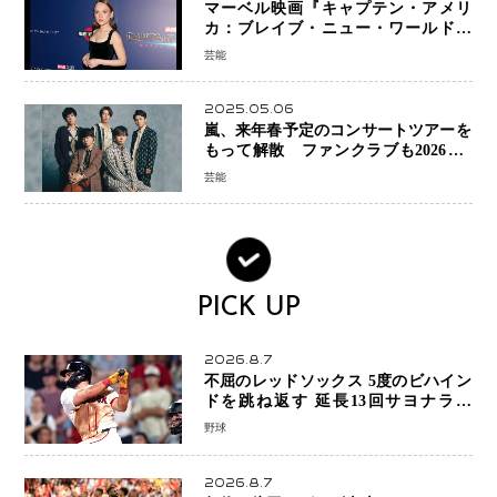
マーベル映画『キャプテン・アメリ
カ：ブレイブ・ニュー・ワールド』
新ブラック・ウィドウ役のシラ・ハー
芸能
スとは！？
2025.05.06
嵐、来年春予定のコンサートツアーを
もって解散 ファンクラブも2026年5
月末で活動終了
芸能
PICK UP
2026.8.7
不屈のレッドソックス 5度のビハイン
ドを跳ね返す 延長13回サヨナラ勝
ち 吉田正尚選手も2安打1打点で貢献 4
野球
得点以上は驚異の28連勝
2026.8.7