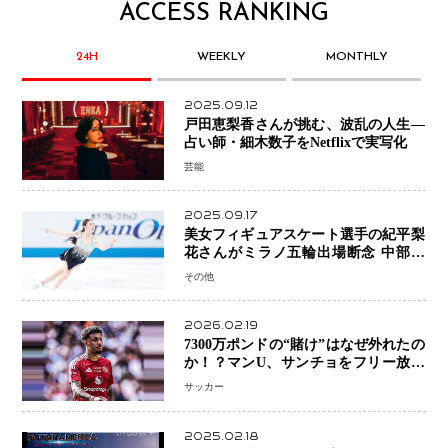
ACCESS RANKING
24H
WEEKLY
MONTHLY
2025.09.12
戸田恵梨香さんが挑む、波乱の人生―
占い師・細木数子をNetflixで実写化
芸能
2025.09.17
美女フィギュアスケート選手の紀平梨
花さんがミラノ五輪出場断念 中部選
手権欠場を発表「安全最優先の判断」
その他
2026.02.19
7300万ポンドの“賭け”はなぜ外れたの
か！？マンU、サンチョをフリー放出
へ・・・補強戦略の転換点に
サッカー
2025.02.18