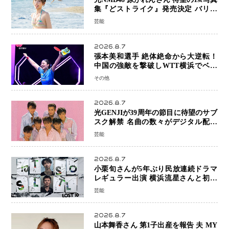
集『どストライク』発売決定 バリで
魅せる25歳の新境地
芸能
2026.8.7
張本美和選手 絶体絶命から大逆転！
中国の強敵を撃破しWTT横浜でベス
ト8進出
その他
2026.8.7
光GENJIが39周年の節目に待望のサブ
スク解禁 名曲の数々がデジタル配信
へ 40周年へ向け1年間で全作品を順次
芸能
公開
2026.8.7
小栗旬さんが5年ぶり民放連続ドラマ
レギュラー出演 横浜流星さんと初共
演『LOST10』で異色バディ結成
芸能
2026.8.7
山本舞香さん 第1子出産を報告 夫 MY