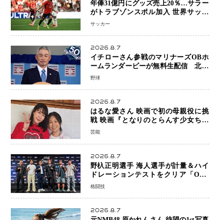
年俸31億円にグッズ売上20％…サラー
がトラブゾンスポル加入 世界サッカ
ーは「五大リーグ一強」から新時代へ
サッカー
2026.8.7
イチローさん参戦のマリナーズOBホ
ームランダービーが無料生配信 北米
ならではの“魅せる興行”に世界が注目
野球
2026.8.7
はるな愛さん 映画で初の母親役に挑
戦 映画『となりのとらんす少女ちゃ
ん』11月7日公開 未来の自分との対話
芸能
を描く注目作
2026.8.7
野杁正明選手 海人選手が計量＆ハイ
ドレーションテストをクリア「ONE
SAMURAI 2」決戦へ万全の準備整う
格闘技
2026.8.7
元NMB48 原かれんさん 待望の1st写真