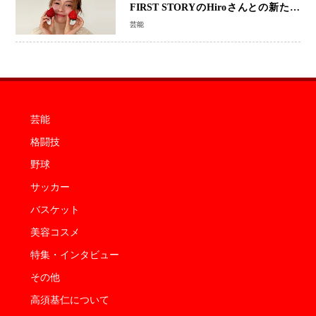
FIRST STORYのHiroさんとの新たな
家族生活「母子ともに健康」
芸能
芸能
格闘技
野球
サッカー
バスケット
美容コスメ
特集・インタビュー
その他
高須基仁について