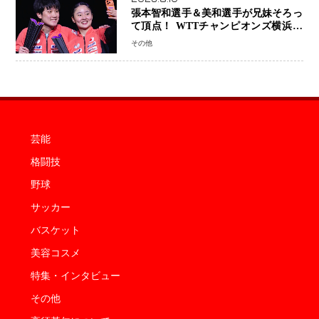
張本智和選手＆美和選手が兄妹そろっ
て頂点！ WTTチャンピオンズ横浜で
史上初の快挙 2人で約1264万円の優
その他
勝賞金
芸能
格闘技
野球
サッカー
バスケット
美容コスメ
特集・インタビュー
その他