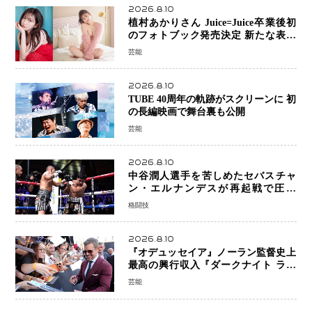
2026.8.10
植村あかりさん Juice=Juice卒業後初
のフォトブック発売決定 新たな表現
者としての“今”を凝縮
芸能
2026.8.10
TUBE 40周年の軌跡がスクリーンに 初
の長編映画で舞台裏も公開
芸能
2026.8.10
中谷潤人選手を苦しめたセバスチャ
ン・エルナンデスが再起戦で圧巻
KO 2回で相手を沈める…次戦は亀田
格闘技
京之介
2026.8.10
『オデュッセイア』ノーラン監督史上
最高の興行収入『ダークナイト ライ
ジング』超え、世界で11億ドル突破
芸能