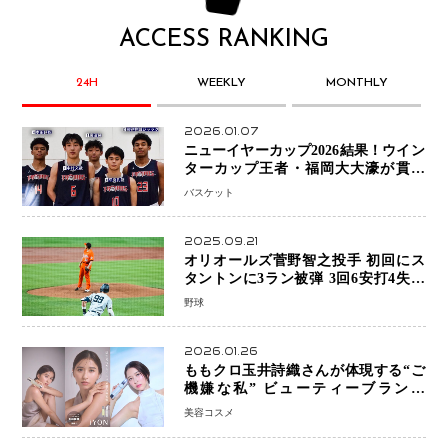
ACCESS RANKING
24H
WEEKLY
MONTHLY
2026.01.07
ニューイヤーカップ2026結果！ウイン
ターカップ王者・福岡大大濠が貫禄
V！ 東山は“背番号継承”で新たな物語
バスケット
を刻む
2025.09.21
オリオールズ菅野智之投手 初回にス
タントンに3ラン被弾 3回6安打4失点
で降板
野球
2026.01.26
ももクロ玉井詩織さんが体現する“ご
機嫌な私” ビューティーブランド
「iYON」が描く新しいスキンケア体
美容コスメ
験