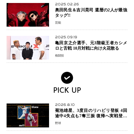
2025.02.26
奥田民生＆吉川晃司 還暦の2人が最強
タッグ!!
芸能
2025.09.19
亀田京之介選手、元3階級王者カシメ
ロと舌戦 10月対戦に向け火花散る
格闘技
PICK UP
2026.8.10
菊池雄星、3度目のリハビリ登板 4回
途中4失点も7奪三振 復帰へ実戦登板
を重ねる
野球