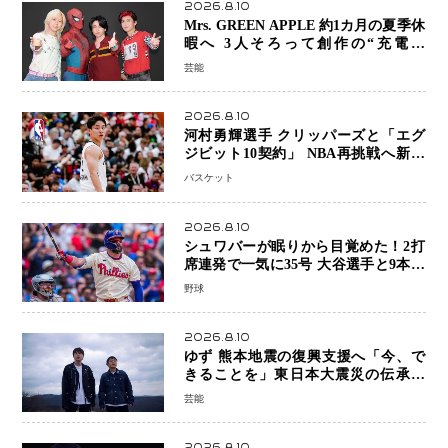
2026.8.10
Mrs. GREEN APPLE 約1カ月の夏季休
暇へ 3人そろって創作の“充電期
間”「自分らしいインプットを」
芸能
2026.8.10
河村勇輝選手 クリッパーズと「エグ
ジビット10契約」 NBA再挑戦へ新た
な一歩、八村塁選手との共闘にも期待
バスケット
2026.8.10
シュワバーが眠りから目覚めた！2打
席連発で一気に35号 大谷選手と9本差
に 本塁打王争いで単独トップ浮上
野球
2026.8.10
ゆず 熊本地震の復興支援へ「今、で
きることを」東日本大震災の伝承歌
「幾重」ライブ音源を配信、収益を全
芸能
額寄付
2026.8.10