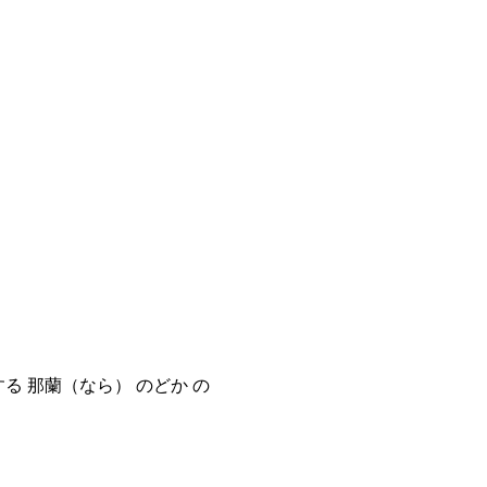
する 那蘭（なら） のどか の