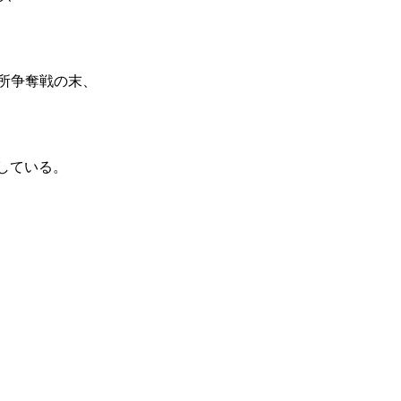
。
務所争奪戦の末、
している。