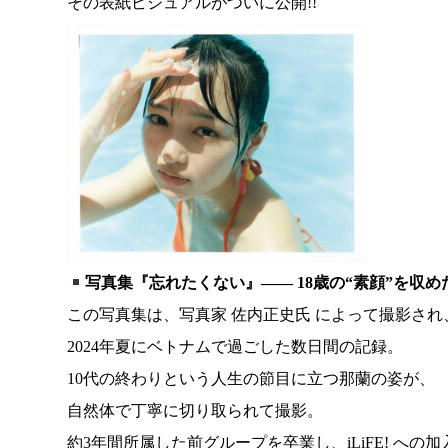
その表紙ビジュアルがついに公開!!
写真集『忘れたくない』—— 18歳の“素顔”を収め
この写真集は、写真家 佐内正史氏 によって撮影され
2024年夏にベトナムで過ごした数日間の記録。
10代の終わりという人生の節目に立つ那蘭の姿が、
自然体で丁寧に切り取られて撮影。
約3年間所属した前グループを卒業し、iLiFE! への