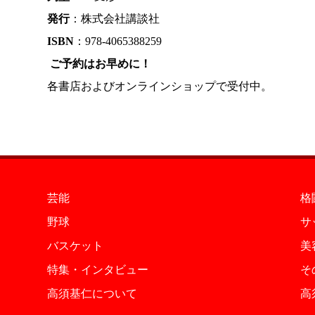
発行
：株式会社講談社
ISBN
：978-4065388259
ご予約はお早めに！
各書店およびオンラインショップで受付中。
芸能
格
野球
サ
バスケット
美
特集・インタビュー
そ
高須基仁について
高