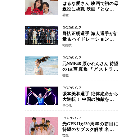
はるな愛さん 映画で初の母
親役に挑戦 映画『となりの
とらんす少女ちゃん』11月7
芸能
日公開 未来の自分との対話
を描く注目作
2026.8.7
野杁正明選手 海人選手が計
量＆ハイドレーションテス
トをクリア「ONE
格闘技
SAMURAI 2」決戦へ万全の
準備整う
2026.8.7
元NMB48 原かれんさん 待望
の1st写真集『どストライ
ク』発売決定 バリで魅せる
芸能
25歳の新境地
2026.8.7
張本美和選手 絶体絶命から
大逆転！ 中国の強敵を撃破
しWTT横浜でベスト8進出
その他
2026.8.7
光GENJIが39周年の節目に
待望のサブスク解禁 名曲の
数々がデジタル配信へ 40周
芸能