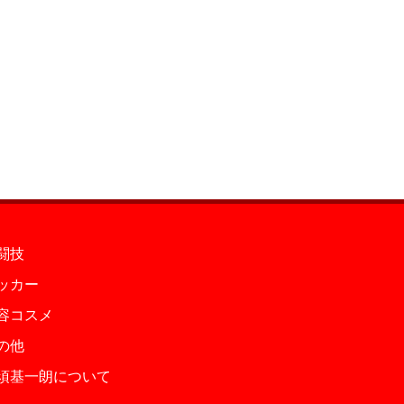
闘技
ッカー
容コスメ
の他
須基一朗について