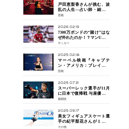
戸田恵梨香さんが挑む、波
乱の人生―占い師・細木数
子をNetflixで実写化
芸能
2026.02.19
7300万ポンドの“賭け”はな
ぜ外れたのか！？マンU、サ
ンチョをフリー放出
サッカー
へ・・・補強戦略の転換点
に
2025.02.18
マーベル映画『キャプテ
ン・アメリカ：ブレイブ・
ニュー・ワールド』 新ブラ
芸能
ック・ウィドウ役のシラ・
ハースとは！？
2025.07.31
スーパーレック選手が11月
に日本で復帰戦 与座優貴選
手との激突に「すべての技
格闘技
術を見せたい」
2025.09.17
美女フィギュアスケート選
手の紀平梨花さんがミラノ
五輪出場断念 中部選手権欠
その他