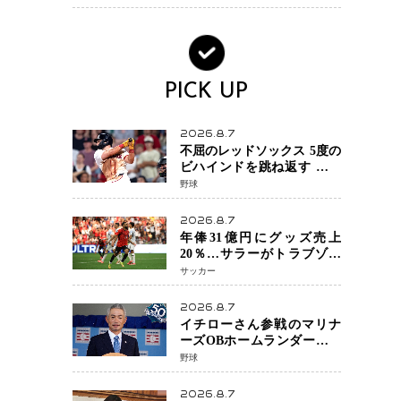
場を発表「安全最優先の判
断」
PICK UP
2026.8.7
不屈のレッドソックス 5度の
ビハインドを跳ね返す 延長
13回サヨナラ勝ち 吉田正尚
野球
選手も2安打1打点で貢献 4得
点以上は驚異の28連勝
2026.8.7
年俸31億円にグッズ売上
20％…サラーがトラブゾン
スポル加入 世界サッカーは
サッカー
「五大リーグ一強」から新
時代へ
2026.8.7
イチローさん参戦のマリナ
ーズOBホームランダービー
が無料生配信 北米ならで
野球
はの“魅せる興行”に世界が
注目
2026.8.7