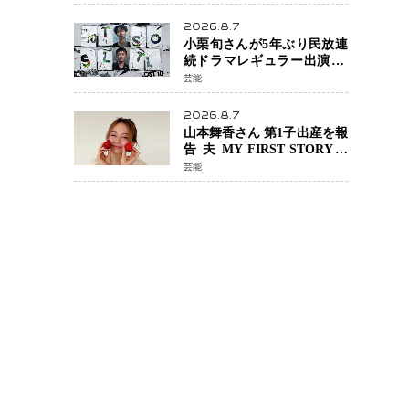
年へ向け1年間で全作品を順
次公開
2026.8.7
小栗旬さんが5年ぶり民放連
続ドラマレギュラー出演 横
浜流星さんと初共演
芸能
『LOST10』で異色バディ結
成
2026.8.7
山本舞香さん 第1子出産を報
告 夫 MY FIRST STORYの
Hiroさんとの新たな家族生
芸能
活「母子ともに健康」