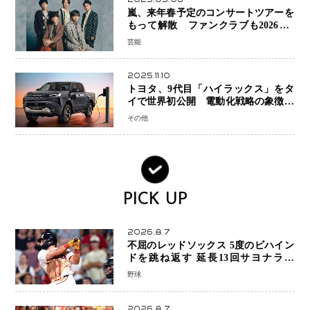
嵐、来年春予定のコンサートツアーを
もって解散 ファンクラブも2026年5
月末で活動終了
芸能
2025.11.10
トヨタ、9代目「ハイラックス」をタ
イで世界初公開 電動化戦略の象徴と
なるBEVモデルを初設定
その他
PICK UP
2026.8.7
不屈のレッドソックス 5度のビハイン
ドを跳ね返す 延長13回サヨナラ勝
ち 吉田正尚選手も2安打1打点で貢献 4
野球
得点以上は驚異の28連勝
2026.8.7