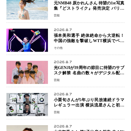
元NMB48 原かれんさん 待望の1st写真
集『どストライク』発売決定 バリで
魅せる25歳の新境地
芸能
2026.8.7
張本美和選手 絶体絶命から大逆転！
中国の強敵を撃破しWTT横浜でベス
ト8進出
その他
2026.8.7
光GENJIが39周年の節目に待望のサブ
スク解禁 名曲の数々がデジタル配信
へ 40周年へ向け1年間で全作品を順次
芸能
公開
2026.8.7
小栗旬さんが5年ぶり民放連続ドラマ
レギュラー出演 横浜流星さんと初共
演『LOST10』で異色バディ結成
芸能
2026.8.7