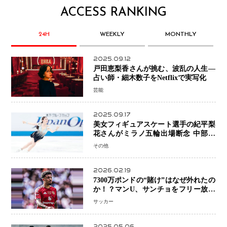
ACCESS RANKING
24H
WEEKLY
MONTHLY
2025.09.12
戸田恵梨香さんが挑む、波乱の人生―
占い師・細木数子をNetflixで実写化
芸能
2025.09.17
美女フィギュアスケート選手の紀平梨
花さんがミラノ五輪出場断念 中部選
手権欠場を発表「安全最優先の判断」
その他
2026.02.19
7300万ポンドの“賭け”はなぜ外れたの
か！？マンU、サンチョをフリー放出
へ・・・補強戦略の転換点に
サッカー
2025.05.06