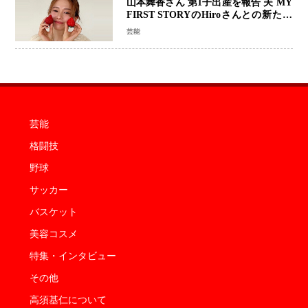
山本舞香さん 第1子出産を報告 夫 MY
FIRST STORYのHiroさんとの新たな
家族生活「母子ともに健康」
芸能
芸能
格闘技
野球
サッカー
バスケット
美容コスメ
特集・インタビュー
その他
高須基仁について