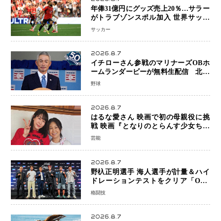
年俸31億円にグッズ売上20％…サラー
がトラブゾンスポル加入 世界サッカ
ーは「五大リーグ一強」から新時代へ
サッカー
2026.8.7
イチローさん参戦のマリナーズOBホ
ームランダービーが無料生配信 北米
ならではの“魅せる興行”に世界が注目
野球
2026.8.7
はるな愛さん 映画で初の母親役に挑
戦 映画『となりのとらんす少女ちゃ
ん』11月7日公開 未来の自分との対話
芸能
を描く注目作
2026.8.7
野杁正明選手 海人選手が計量＆ハイ
ドレーションテストをクリア「ONE
SAMURAI 2」決戦へ万全の準備整う
格闘技
2026.8.7