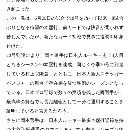
き起こった。
この一発は、6月26日の試合で19号を放って以来、8試合
ぶりとなる待望の本塁打。前カードでは快音が聞かれず
苦しんでいたが、新たなカード初戦で見事に復調を印象
付けた。
20号到達により、岡本選手は日本人ルーキー史上3人目
となるシーズン20本塁打を達成。同じく今季20号に到達
している村上宗隆選手とともに、日本人新人スラッガー
がメジャーの舞台で存在感を放つ異例のシーズンとなっ
ている。日本プロ野球で数々の実績を残した両選手が、
最高峰の舞台でも長距離砲として十分に通用することを
証明していると言えるだろう。
さらに岡本選手は、日本人ルーキー最多本塁打記録を持
つ大谷翔平選手の22本にもあと2本と肉薄。シーズン後