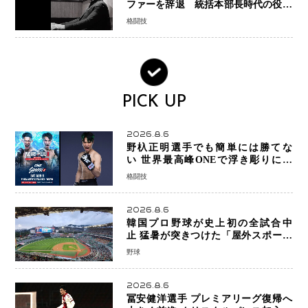
ファーを辞退 統括本部長時代の役目
「すでに終えています」と明言
格闘技
PICK UP
2026.8.6
野杁正明選手でも簡単には勝てな
い 世界最高峰ONEで浮き彫りにな
る 日本キックボクシングが直面す
格闘技
る“技術戦”の現在地
2026.8.6
韓国プロ野球が史上初の全試合中
止 猛暑が突きつけた「屋外スポーツ
の限界」 日本発のドーム型施設時代
野球
へ
2026.8.6
冨安健洋選手 プレミアリーグ復帰へ