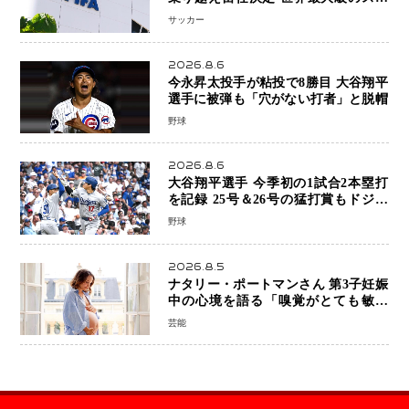
ーツ組織を支える「権威」は揺るがず
サッカー
・・・謝罪と改革姿勢
2026.8.6
今永昇太投手が粘投で8勝目 大谷翔平
選手に被弾も「穴がない打者」と脱帽
野球
2026.8.6
大谷翔平選手 今季初の1試合2本塁打
を記録 25号＆26号の猛打賞もドジャ
ースは今季ワーストの6連敗
野球
2026.8.5
ナタリー・ポートマンさん 第3子妊娠
中の心境を語る「嗅覚がとても敏感
に」マタニティフォトも公開
芸能