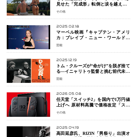
見せた「完成形」転倒と涙を越えて─
ミラノで金を狙うオランダ女王の現在
その他
地
2025.02.18
マーベル映画『キャプテン・アメリ
カ：ブレイブ・ニュー・ワールド』
新ブラック・ウィドウ役のシラ・ハー
芸能
スとは！？
2025.12.19
トム・クルーズが“命がけ”を脱ぎ捨て
る―イニャリトゥ監督と挑む前代未聞
の大惨事コメディ「DIGGER ディガ
芸能
ー」始動
2026.05.08
任天堂「スイッチ2」を国内で1万円値
上げへ 原材料高騰で価格改定「スイ
ッチオンライン」も引き上げ
その他
2025.04.19
高田延彦氏、RIZIN「男祭り」出演オ