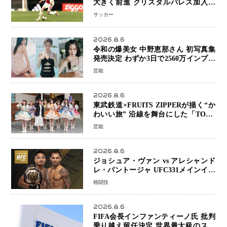
大きく前進 クリスタルパレス加入目
前 メディカルチェックも通過
サッカー
2026.8.6
令和の爆美女 中野恵那さん 初写真集
発売決定 わずか3日で2560万インプレ
ッションを記録した話題の美貌を凝縮
芸能
2026.8.6
東武鉄道×FRUITS ZIPPERが描く“か
わいい旅” 沿線を舞台にした「TOBU
KAWAII PROJECT」が開幕
芸能
2026.8.6
ジョシュア・ヴァン vs アレシャンド
レ・パントージャ UFC331メインイベ
ントで再戦決定 「完全決着」に世界
格闘技
中のファンが熱狂 マネル・ケイプの
王座挑戦は再び遠のく
2026.8.6
FIFA会長インファンティーノ氏 批判
乗り越え留任決定 世界最大級のスポ