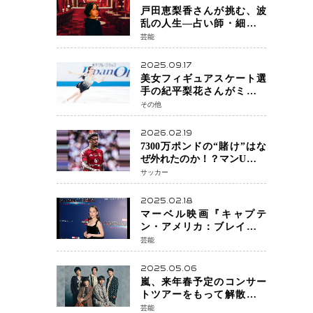
戸田恵梨香さんが挑む、波
乱の人生―占い師・細木数
子をNetflixで実写化
芸能
2025.09.17
美女フィギュアスケート選
手の紀平梨花さんがミラノ
五輪出場断念 中部選手権欠
その他
場を発表「安全最優先の判
断」
2026.02.19
7300万ポンドの“賭け”はな
ぜ外れたのか！？マンU、サ
ンチョをフリー放出
サッカー
へ・・・補強戦略の転換点
に
2025.02.18
マーベル映画『キャプテ
ン・アメリカ：ブレイブ・
ニュー・ワールド』 新ブラ
芸能
ック・ウィドウ役のシラ・
ハースとは！？
2025.05.06
嵐、来年春予定のコンサー
トツアーをもって解散 フ
ァンクラブも2026年5月末で
芸能