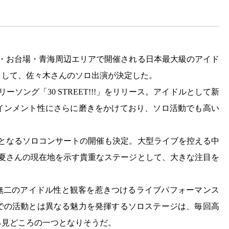
間、東京・お台場・青海周辺エリアで開催される日本最大級のアイド
として、佐々木さんのソロ出演が決定した。
ーソング「30 STREET!!!」をリリース。アイドルとして新
インメント性にさらに磨きをかけており、ソロ活動でも高い
大級となるソロコンサートの開催も決定。大型ライブを控える中
彩夏さんの現在地を示す貴重なステージとして、大きな注目を
一無二のアイドル性と観客を惹きつけるライブパフォーマンス
での活動とは異なる魅力を発揮するソロステージは、毎回高
る見どころの一つとなりそうだ。