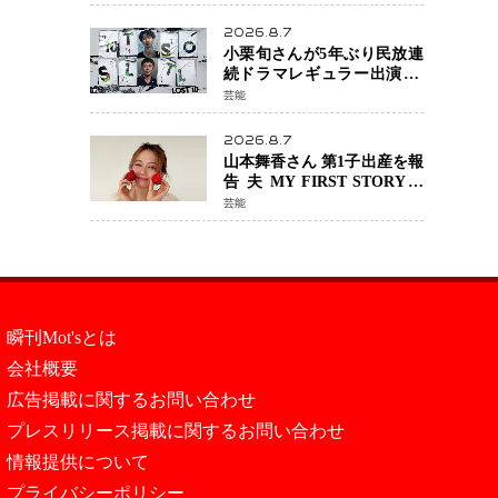
年へ向け1年間で全作品を順
次公開
2026.8.7
小栗旬さんが5年ぶり民放連
続ドラマレギュラー出演 横
浜流星さんと初共演
芸能
『LOST10』で異色バディ結
成
2026.8.7
山本舞香さん 第1子出産を報
告 夫 MY FIRST STORYの
Hiroさんとの新たな家族生
芸能
活「母子ともに健康」
瞬刊Mot'sとは
会社概要
広告掲載に関するお問い合わせ
プレスリリース掲載に関するお問い合わせ
情報提供について
プライバシーポリシー