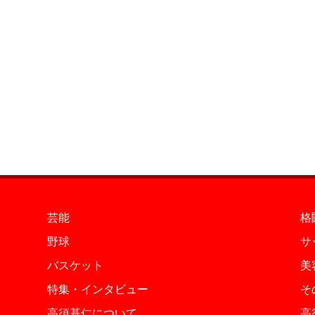
芸能
格
野球
サ
バスケット
美
特集・インタビュー
そ
高須基仁について
高