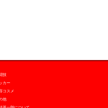
闘技
ッカー
容コスメ
の他
須基一朗について