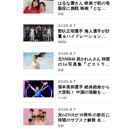
はるな愛さん 映画で初の母
親役に挑戦 映画『となりの
とらんす少女ちゃん』11月7
芸能
日公開 未来の自分との対話
を描く注目作
2026.8.7
野杁正明選手 海人選手が計
量＆ハイドレーションテス
トをクリア「ONE
格闘技
SAMURAI 2」決戦へ万全の
準備整う
2026.8.7
元NMB48 原かれんさん 待望
の1st写真集『どストライ
ク』発売決定 バリで魅せる
芸能
25歳の新境地
2026.8.7
張本美和選手 絶体絶命から
大逆転！ 中国の強敵を撃破
しWTT横浜でベスト8進出
その他
2026.8.7
光GENJIが39周年の節目に
待望のサブスク解禁 名曲の
数々がデジタル配信へ 40周
芸能