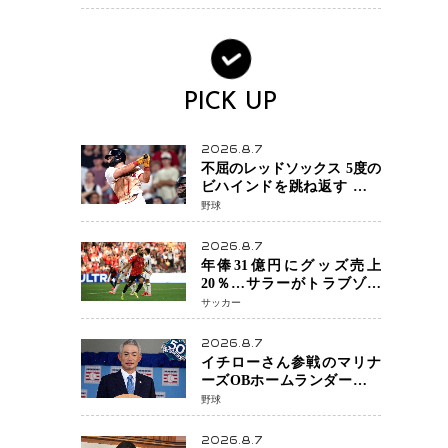
活動終了
PICK UP
2026.8.7
不屈のレッドソックス 5度の
ビハインドを跳ね返す 延長
13回サヨナラ勝ち 吉田正尚
野球
選手も2安打1打点で貢献 4得
点以上は驚異の28連勝
2026.8.7
年俸31億円にグッズ売上
20％…サラーがトラブゾン
スポル加入 世界サッカーは
サッカー
「五大リーグ一強」から新
時代へ
2026.8.7
イチローさん参戦のマリナ
ーズOBホームランダービー
が無料生配信 北米ならで
野球
はの“魅せる興行”に世界が
注目
2026.8.7